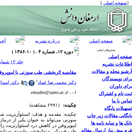
[
صفحه اصلی
]
بخش‌های اصلی
دوره ۱۲، شماره ۴ - ( ۱۰-۱۳۸۶ )
صفحه اصلی
جلد ۱۲ شماره ۴ صفحات ۴۳-۳۵
اطلاعات نشریه
آرشیو مجله و مقالات
مقایسه اثربخشی طب سوزنی با ایبوپروفن
برای نویسندگان
۱
دکتر محمدرضا عماد
،
دکتر اسدال
برای داوران
emadm@sums.ac.ir
۱- ،
ثبت نام و اشتراک
تماس با ما
چکیده:
(۶۹۹۱ مشاهده)
تسهیلات پایگاه
چکیده: مقدمه و هدف: استئوآرتریت شا
بایگانی مقالات زیر چاپ
سوزنی می‌تواند به عنوان یکی از درمان
بانک ها و نمایه نامه ها
ایبوپروفن در کاهش درد استئوآرتریت زانو
فرم پیش نیاز ارسال مقاله