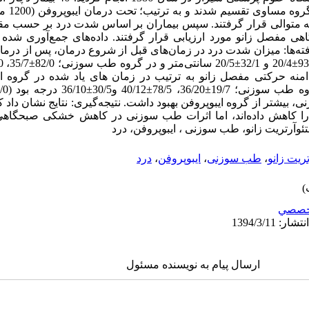
بررسی‌های 
 (2 جلسه در هفته) به مدت 2 هفته متوالی قرار گرفتند. سپس بیماران بر اساس شدت درد بر
صل زانو مورد ارزیابی قرار گرفتند. داده‌های جمع‌آوری شده با ا
یشتر از گروه ایبوپروفن بهبود داشت. نتیجه‌گیری: نتایج نشان داد ک
ن را کاهش داده‌اند، اما اثرات طب سوزنی در کاهش خشکی صبحگاهی
تئوآرتریت زانو، طب سوزنی ، ایبوپروفن، درد
تریت زانو
،
طب سوزنی
،
ایبوپروفن
،
درد
خصصي
ارسال پیام به نویسنده مسئول