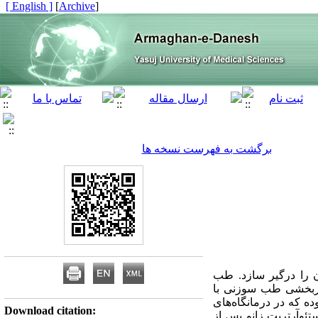
[ English ]
]
Archive
[
برگشت به فهرست نسخه ها
ن را درگیر سازد. طب
 اثربخشی طب سوزنی با
ده که در درمانگاه‌های
Download citation:
 پزشکی شیراز در سال 1386 انجام گردید. 46 بیمار دچار استئوآرتریت زانو پس از