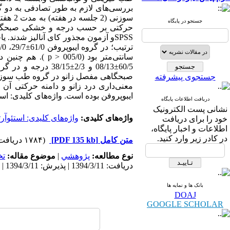
سوزنی
جستجو در پایگاه
حرکتی بر حسب درجه و خشکی صبحگاهی مف
صبحگاهی مفصل زانو در گروه طب سوزنی، ب
جستجوی پیشرفته
معنی‌داری درد زانو و دامنه حرکتی آ
ایبوپروفن بوده است. واژه‌های کلیدی: اس
دریافت اطلاعات پایگاه
نشانی پست الکترونیک
واژه‌های کلیدی:
واژه‌های کلیدی: استئوآر
خود را برای دریافت
اطلاعات و اخبار پایگاه،
در کادر زیر وارد کنید.
متن کامل
[PDF 135 kb]
(۱۷۸۴ دریافت)
نوع مطالعه:
پژوهشي
|
موضوع مقاله:
ت
دریافت: 1394/3/11 | پذیرش: 1394/3/11 | انتشار: 1394/3/11
بانک ها و نمایه ها
DOAJ
GOOGLE SCHOLAR