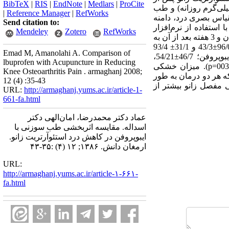
BibTeX
|
RIS
|
EndNote
|
Medlars
|
ProCite
لازم به طور تصادفی به دو گروه مساوی تقسیم شدند و به ترتیب؛ تحت درمان ایبوپروفن (1200 میلی‌گرم روزانه) و طب
|
Reference Manager
|
RefWorks
 حسب مقیاس بصری درد، دامنه
Send citation to:
ستفاده از نرم‌افزار
Mendeley
Zotero
RefWorks
SPSSو آزمون‌ مجذور کای آنالیز شدند. یافته‌ها: میزان شدت درد در زمان‌های قبل از شروع درمان، پس از درمان و 3 هفته بعد از آن به
ترتیب؛ در گروه ایبوپروفن 61/0±29/7، 93/0±20/4 و 32/1±20/5 سانتی‌متر و در گروه طب سوزنی؛ 82/0±35/7، 96/0±43/3 و 31/1± 93/4
Emad M, Amanolahi A. Comparison of
سانتی‌متر بود (005/0 < p ). هم چنین دامنه حرکتی مفصل زانو به ترتیب در زمان های یاد شده در گروه ایبوپروفن؛ 46/7±54/21،
lbuprofen with Acupuncture in Reducing
60/5±08/13 و 2/3±38/15 درجه و در گروه طب سوزنی؛ 19/7±36/20، 78/5±40/12 و30/5±36/10 درجه بود (003/0=p). میزان خشکی
Knee Osteoarthritis Pain . armaghanj 2008;
ه هر دو درمان به طور
12 (4) :35-43
 مفصل زانو بیشتر از
URL:
http://armaghanj.yums.ac.ir/article-1-
661-fa.html
عماد دکتر محمدرضا، امان‌الهی دکتر
اسداله. مقایسه اثربخشی طب سوزنی با
ایبوپروفن در کاهش درد استئوآرتریت زانو.
ارمغان دانش. ۱۳۸۶; ۱۲ (۴) :۳۵-۴۳
URL:
http://armaghanj.yums.ac.ir/article-۱-۶۶۱-
fa.html