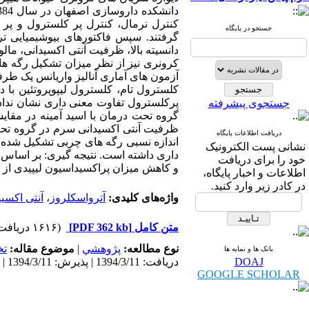
جستجو در پایگاه
گرفتند. سپس فاکتورهای بیوشیمیایی تری 
دانسیته بالا، ظرفیت آنتی اکسیدانی، مال
آزمون های آماری آنالیز واریانس یک طرف
کلسترول تام، کلسترول لیپوپروتئین با د
پرکلسترول تفاوت معنی داری نشان نداد، د
جستجوی پیشرفته
ظرفیت آنتی اکسیدانی سرم در گروه تحت 
دریافت اطلاعات پایگاه
اندازه نسبی رگه های چربی تشکیل شده 
نشانی پست الکترونیک
داری داشته است. نتیجه گیری: بر اساس ن
خود را برای دریافت
و کاهش میزان پراکسیداسیون لیپیدی از
اطلاعات و اخبار پایگاه،
در کادر زیر وارد کنید.
واژه‌های کلیدی:
آترواسکلروز
،
آنتی اکسی
متن کامل
[PDF 362 kb]
(۱۶۱۶ دریافت)
نوع مطالعه:
پژوهشي
|
موضوع مقاله:
ت
بانک ها و نمایه ها
DOAJ
دریافت: 1394/3/11 | پذیرش: 1394/3/11 | انتشار: 1394/3/11
GOOGLE SCHOLAR