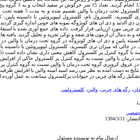
دانشکده داروسازی اصفهان در سال 84
کنترل نرمال، کنترل پر کلسترول و پر کلست
گلیسرید، کلسترول تام، کلسترول لیپوپروتئین با دانسیته پایین، کل
ون دی آلدئید و دی ان های کونژوگه نمونه های خونی اندازه گیری گردی
ه و به دنبال آن آزمون های شفه و توکی تجزیه و تحلیل گردید. یافته 
انسیته پایین و دی ان های کونژوگه در گروه تحت درمان با والین در 
ر حالی که میزان تری گلیسرید، کلسترول لیپوپروتئین با دانسیته بالا
درمان با والین نسبت به گروه کنترل پر کلسترول حاکی از افزایش 
در عروق کرونری گروه تحت درمان با والین نسبت به گروه کنترل پ
تایج به دست آمده به نظر می رسد اسید آمینه والین با افزایش ظرفیت 
 تشکیل رگه های چربی در حیوانات پرکلسترول ممانعت به عمل آورده 
دان
،
رگه های چربی
،
والین
،
کلسترولمی
خصصي
ارسال پیام به نویسنده مسئول