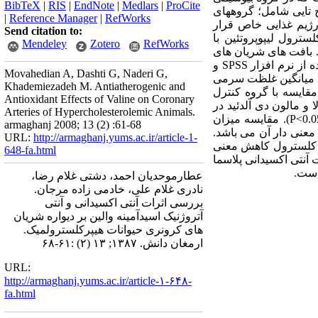
BibTeX
|
RIS
|
EndNote
|
Medlars
|
ProCite
13 انجام گردید. تعداد 15 سر خرگوش نر سفید انتخاب و به 3 گروه پنج تایی شامل؛ گروههای
|
Reference Manager
|
RefWorks
رول تحت درمان با والین تقسیم شده و به مدت 5 هفته تحت رژیم غذایی خاص قرار
Send citation to:
سترول لیپوپروتئین با
Mendeley
Zotero
RefWorks
د. بافت های شریان های
کرونری نیز از نظر میزان تشکیل رگه های چربی مورد ارزیابی قرار گرفت. داده های جمع آوری شده با استفاده از نرم افزار SPSS و
Movahedian A, Dashti G, Naderi G,
ها: میانگین غلظت سرمی
Khademiezadeh M. Antiatherogenic and
مقایسه با گروه کنترل
Antioxidant Effects of Valine on Coronary
 و مالون دی آلدئید در
Arteries of Hypercholesterolemic Animals.
گروه تحت درمان با اسید آمینه در مقایسه با گروه کنترل پر کلسترول کاهش معنی داری نشان داده است (P<0.05). مقایسه میزان
armaghanj 2008; 13 (2) :61-68
معنی دار آن می باشد.
URL:
http://armaghanj.yums.ac.ir/article-1-
ر کلسترول کاهش معنی
648-fa.html
آنتی اکسیدانی پلاسما
است.
عطارموحدیان احمد، دشتی غلام رضا،
نادری غلام علی، خادمی زاده مرجان.
بررسی اثرات آنتی اکسیدانی و آنتی
آتروژنیک اسیدآمینه والین بر دیواره شریان
های کرونری حیوانات هیپرکلسترولمیک.
ارمغان دانش. ۱۳۸۷; ۱۳ (۲) :۶۱-۶۸
URL:
http://armaghanj.yums.ac.ir/article-۱-۶۴۸-
fa.html