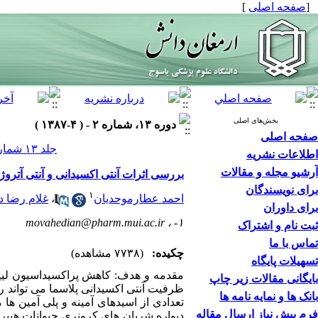
[
صفحه اصلی
]
بخش‌های اصلی
دوره ۱۳، شماره ۲ - ( ۴-۱۳۸۷ )
صفحه اصلی
جلد ۱۳ شماره ۲ صفحات ۶۸-۶۱
اطلاعات نشریه
آرشیو مجله و مقالات
بررسی اثرات آنتی اکسیدانی و آنتی آتروژ
برای نویسندگان
۱
احمد عطارموحدیان
،
غلام رضا 
برای داوران
movahedian@pharm.mui.ac.ir
۱- ،
ثبت نام و اشتراک
تماس با ما
چکیده:
(۷۷۳۸ مشاهده)
تسهیلات پایگاه
مقدمه و هدف: کاهش پراکسیداسیون لیپوپ
بایگانی مقالات زیر چاپ
ظرفیت آنتی اکسیدانی پلاسما می تواند ر
بانک ها و نمایه نامه ها
تعدادی از اسیدهای آمینه و پلی آمین ها 
فرم پیش نیاز ارسال مقاله
دیواره شریان های کرونری حیوانات هیپ