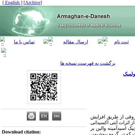
[ English ]
]
Archive
[
برگشت به فهرست نسخه ها
ولمیک
عروقی از طریق افزایش
 اثرات آنتی اکسیدانی
یک اسیدآمینه والین بر
Download citation:
 که در گروه بیوشیمی