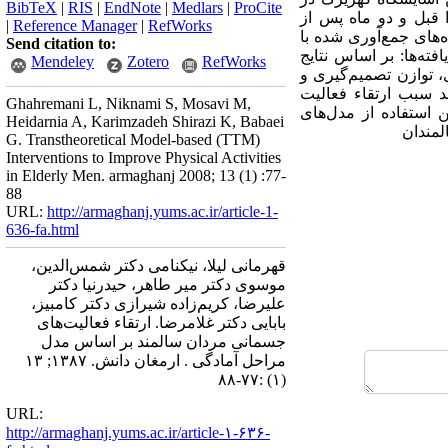
BibTeX
|
RIS
|
EndNote
|
Medlars
|
ProCite
ا قبل و دو ماه پس از
|
Reference Manager
|
RefWorks
‌های جمع‌آوری شده با
Send citation to:
د. یافته‌ها: بر اساس نتایج
Mendeley
Zotero
RefWorks
 توازن تصمیم‌گیری و
اخلات آموزشی می‌تواند سبب ارتقاء فعالیت
Ghahremani L, Niknami S, Mosavi M,
 استفاده از مدل‌های
Heidarnia A, Karimzadeh Shirazi K, Babaei
لمندان
G. Transtheoretical Model-based (TTM)
Interventions to Improve Physical Activities
in Elderly Men. armaghanj 2008; 13 (1) :77-
88
URL:
http://armaghanj.yums.ac.ir/article-1-
636-fa.html
قهرمانی لیلا، نیکنامی دکتر شمس‌الدین،
موسوی دکتر میر طاهر، حیدرنیا دکتر
علیرضا، کریم‌زاده شیرازی دکتر کامبیز،
بابایی دکتر غلامرضا. ارتقاء فعالیت‌های
جسمانی مردان سالمند بر اساس مدل
مراحل آمادگی . ارمغان دانش. ۱۳۸۷; ۱۳
(۱) :۷۷-۸۸
URL:
http://armaghanj.yums.ac.ir/article-۱-۶۳۶-