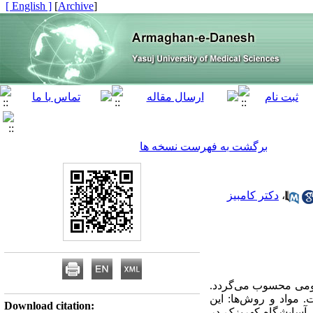
[ English ]
]
Archive
[
برگشت به فهرست نسخه ها
،
دکتر کامبیز
مومی محسوب می‌گردد.
 مواد و روش‌ها: این
Download citation:
اری است. در این مطالعه 60 مرد سالمند ساکن آسایشگاه کهریزک در