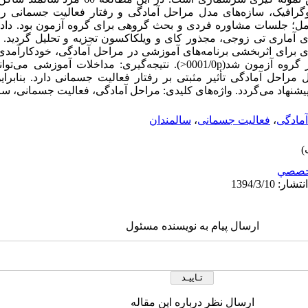
ات دموگرافیک، سازه‌های مدل مراحل آمادگی و رفتار فعالیت جسمانی ر
امل؛ جلسات مشاوره فردی و بحث گروهی برای گروه آزمون بود. داده
فزار SPSS و با آزمون‌های آماری تی زوجی، مجذور کای و ویلکاکسون تجزیه و تحلیل گردی
 برای اثربخشی برنامه‌های آموزشی در مراحل آمادگی، خودکارآمدی،
رفتار فعالیت جسمانی در سالمندان در گروه آزمون شد(0001/0p<). نتیجه‌گیری: مد
حل آمادگی تأثیر مثبتی بر رفتار فعالیت جسمانی دارد. بنابراین
شنهاد می‌گردد. واژه‌های کلیدی: مراحل آمادگی، فعالیت جسمانی، سا
آمادگی
،
فعالیت جسمانی
،
سالمندان
خصصي
ارسال پیام به نویسنده مسئول
ارسال نظر درباره این مقاله