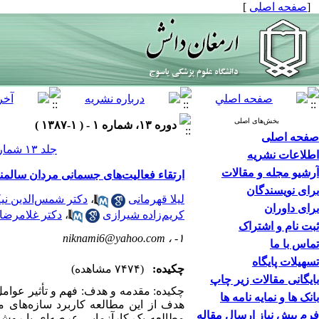
[
صفحه اصلی
]
بخش‌های اصلی
دوره ۱۳، شماره ۱ - ( ۱-۱۳۸۷ )
صفحه اصلی
جلد ۱۳ شماره ۱ صفحات ۸۸-۷۷
اطلاعات نشریه
آرشیو مجله و مقالات
ارتقاء فعالیت‌های جسمانی مردان سالم
برای نویسندگان
لیلا قهرمانی
،
دکتر شمس‌الدین نی
برای داوران
کریم‌زاده شیرازی
،
دکتر غلامرضا ب
ثبت نام و اشتراک
niknami6@yahoo.com
۱- ،
تماس با ما
تسهیلات پایگاه
چکیده:
(۷۴۷۴ مشاهده)
بایگانی مقالات زیر چاپ
چکیده: ‌مقدمه و هدف: فهم و تأثیر عو
بانک ها و نمایه نامه ها
هدف از این مطالعه کاربرد سازه‌های م
فرم پیش نیاز ارسال مقاله