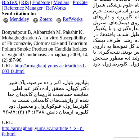
BibTeX
|
RIS
|
EndNote
|
Medlars
|
ProCite
 کلپور بود. مواد و روش‌ها : این مطالعه تجربی در سال 1387 در دانشگاه علوم پزشکی شیراز
|
Reference Manager
|
RefWorks
ای قارچی بر اساس تست جرم
Send citation to:
 کلپورره و داروهای
Mendeley
Zotero
RefWorks
 روی دیسک‌های استریل
ها اندازه‌گیری و با یکدیگر
Bonyadpour B, Akbarzdeh M, Pakshir K,
 مجذور کای تجزیه و تحلیل شدند. یافته‌ها: در
Mohagheghzadeh A. In vitro Susceptibility
 میانگین هاله عدم رشد اطراف دیسک
of Fluconazole, Clotrimazole and Toucrium
سبت به داروی کلوتریمازول و47 مورد به فلوکونازول مقاومت وجود داشت. 94 درصد کل نمونه‌ها به داروی
Polium Smoke Product on Candida Isolates
اس بودند. نتیجه‌گیری: با
of Vaginal Candidiasis. armaghanj 2009; 14
اج ترکیبات مؤثر عصاره گیاه کلپوره(3 ترکیب دی ترپنوئید )به منظور سنجش
(2) :87-96
زول، کلوتریمازول، دود
URL:
http://armaghanj.yums.ac.ir/article-1-
603-fa.html
بنیادپور بتول، اکبر زاده مرضیه، پاک شیر
دکتر کیوان، محقق زاده دکتر عبدالعلی.
مقایسه حساسیت قارچ‌های کاندیدای جدا
شده از واژینیت‌های کاندیدایی نسبت به
کلوتریمازول، فلوکونازول و محصول دود
کلپوره. ارمغان دانش. ۱۳۸۸; ۱۴ (۲) :۸۷-۹۶
URL:
http://armaghanj.yums.ac.ir/article-۱-۶۰۳-
fa.html