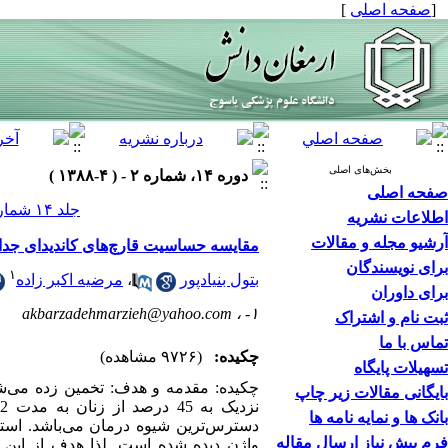
[
صفحه اصلی
]
بخش‌های اصلی
دوره ۱۴، شماره ۲ - ( ۴-۱۳۸۸ )
صفحه اصلی
جلد ۱۴ شماره ۲ صفحات ۹۶-۸۷
اطلاعات نشریه
آرشیو مجله و مقالات
مقایسه حساسیت قارچ‌های کاندیدای جدا ش
برای نویسندگان
۱
بتول بنیادپور
،
مرضیه اکبر زاده
برای داوران
akbarzadehmarzieh@yahoo.com
۱- ،
ثبت نام و اشتراک
تماس با ما
چکیده:
(۹۷۲۶ مشاهده)
تسهیلات پایگاه
بایگانی مقالات زیر چاپ
ن
بانک ها و نمایه نامه ها
دسترس‌ترین شیوه درمان می‌باشد. استف
فرم پیش نیاز ارسال مقاله
واژن دیده شده است. لذا هدف از این م