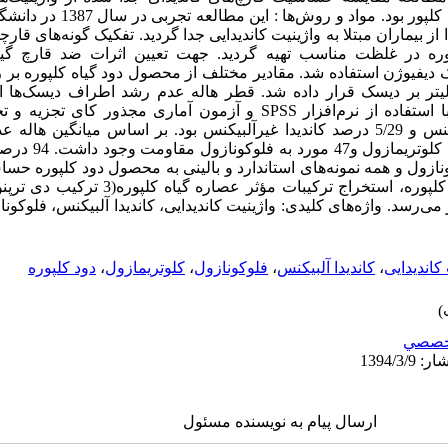
کلوتریمازول، فلوکونازول و محصول دود
ت قارچ کاندیدا از بیماران مبتلا به واژینیت کاندیدایی جدا گردید. تفکیک گونه‌ه
 در غلظت مناسب تهیه گردید. جهت تعیین اثرات ضد قارچ گیاه
دیفیوژن استفاده شد. مقادیر مختلف از محصول دود گیاه کلپوره بر
 در غلظت‌های 240ـ10 میکرولیتر بر دیسک قرار داده شد. قطر هاله عدم رشد اطراف دیسک‌
مقایسه گردید.داده‌های جمع‌آوری شده با استفاده از نرم‌افزار SPSS و آزمون‌ آماری
تشخیص گونه‌ها 5/70 درصد کاندیدا آلبیکنس و 5/29 درصد کاندیدا غیرآلبیکنس بود. بر اساس
دارویی 6 مورد مقاومت ن
ه داروی فلوکونازول و همه نمونه‌های استاندارد و بالینی به محصول دود کلپوره حس
توجه به اثرات نسبی ضد قارچ دود گیاه کلپوره، استخر
ی‌رسد. واژه‌های کلیدی: واژینیت کاندیدایی، کاندیدا آلبیکنس، فلوکونا
کاندیدایی
،
کاندیدا آلبیکنس
،
فلوکونازول
،
کلوتریمازول
،
دود کلپوره
خصصي
ارسال پیام به نویسنده مسئول