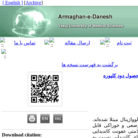
[ English ]
]
Archive
[
برگشت به فهرست نسخه ها
حصول دود کلپوره
ندیدیاز ولوواژینال مبتلا شده‌اند.
روه آزول موضعی و خوراکی قابل
متی عفونت کاندیدایی
Download citation:
ی کاندیدایی نسبت به