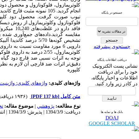
انجام گردید. 105 نمونه مثب
جستجو در پایگاه
تیوب صورت گرفت. محصول دود کلپوره
فلوکونازول وکلوتریمازول از روش دیسک 
فاقد دارو
جستجوی پیشرفته
کلوتریمازول، 2/55 درصد ب
دریافت اطلاعات پایگاه
دقیق‌تر اثرات ضد قارچی آن لازم به نظر م
نشانی پست الکترونیک
کلپوره
خود را برای دریافت
اطلاعات و اخبار پایگاه،
واژه‌های کلیدی:
واژه‌های کلیدی: واژینیت 
در کادر زیر وارد کنید.
متن کامل
[PDF 137 kb]
(۱۹۳۶ دریافت)
نوع مطالعه:
پژوهشي
|
موضوع مقاله:
ت
دریافت: 1394/3/9 | پذیرش: 1394/3/9 | انتشار: 1394/3/9
بانک ها و نمایه ها
DOAJ
GOOGLE SCHOLAR