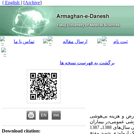
[ English ]
]
Archive
[
برگشت به فهرست نسخه ها
ارض و هزینه بی‌هوشی
شی عمومی‌در بیماران
بزرگسال کاندید عمل نفرولیتوتریپسی پوستی بود. مواد و روش‌ها: این مطالعه یک کارآزمایی بالینی است که طی سال‌های 1388ـ 1387
Download citation:
 کلینیک ارولوژی شهید مفتح