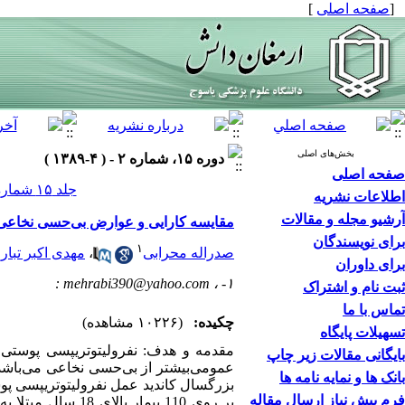
[
صفحه اصلی
]
بخش‌های اصلی
دوره ۱۵، شماره ۲ - ( ۴-۱۳۸۹ )
صفحه اصلی
جلد ۱۵ شماره ۲ صفحات ۱۰۵-۹۵
اطلاعات نشریه
آرشیو مجله و مقالات
مقایسه کارایی و عوارض بی‌حسی نخاعی
برای نویسندگان
۱
صدراله محرابی
،
مهدی اکبر تبا
برای داوران
: mehrabi390@yahoo.com
۱- ،
ثبت نام و اشتراک
تماس با ما
چکیده:
(۱۰۲۲۶ مشاهده)
تسهیلات پایگاه
مقدمه و هدف: نفرولیتوتریپسی پوستی 
بایگانی مقالات زیر چاپ
عمومی‌بیشتر از بی‌حسی نخاعی می‌باشد
بانک ها و نمایه نامه ها
فرم پیش نیاز ارسال مقاله
بر روی 110 بیمار