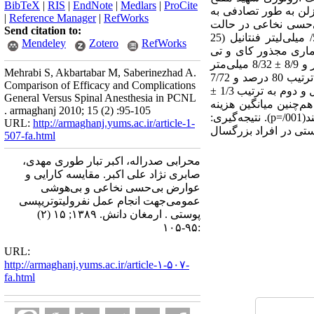
BibTeX
|
RIS
|
EndNote
|
Medlars
|
ProCite
زلن به طور تصادفی به
|
Reference Manager
|
RefWorks
ی‌حسی نخاعی در حالت
Send citation to:
نشسته با نیدل اسپاینال شماره 25ـ 23 در فضــای بین مهره‌ای و با 5/2 میلی‌لیتر بوپیواکائین 5/ درصد و 5/ میلی‌لیتر فنتانیل (25
Mendeley
Zotero
RefWorks
ع‌آوری شده با استفاده از نرم‌افزار SPSS و آزمون‌های آماری مجذور کای و تی
دانشجویی تجزیه و تحلیل شدند. یافته‌ها: متوسط اندازه سنگ در گروه اول و دوم به ترتیب 6/10 ± 9/30 میلی‌متر و 8/9 ± 8/32 میلی‌متر
Mehrabi S, Akbartabar M, Saberinezhad A.
بود که از این نظر اختلاف معنی‌داری نداشتند(05/ p >). از نظر کارآیی و موفقیت عمل در گروه اول و دوم، به ترتیب 80 درصد و 7/72
Comparison of Efficacy and Complications
درصد عاری از سنگ بودند، یا رزیدو کمتر از 4 میلی‌متر داشتند. نیاز به داروهای مخدر در روز عمل در گروه اول و دوم به ترتیب 1/3 ±
General Versus Spinal Anesthesia in PCNL
گرم و 3/2 ±8/7 میلی‌گرم معادل مورفین سولفات بود که اختلاف معنی‌داری با هم داشتند(03/=p). هم‌چنین میانگین هزینه
. armaghanj 2010; 15 (2) :95-105
داروهای بی هوشی در گروه اول و دوم به ترتیب 7/3± 23 و 3/1 ± 5/4 دلار بود که اختلاف معنی‌داری با هم داشتند(001/=p). نتیجه‌گیری:
URL:
http://armaghanj.yums.ac.ir/article-1-
ستی در افراد بزرگسال
507-fa.html
محرابی صدراله، اکبر تبار طوری مهدی،
صابری نژاد علی اکبر. مقایسه کارایی و
عوارض بی‌حسی نخاعی و بی‌هوشی
عمومی‌جهت انجام عمل نفرولیتوتریپسی
پوستی . ارمغان دانش. ۱۳۸۹; ۱۵ (۲)
:۹۵-۱۰۵
URL:
http://armaghanj.yums.ac.ir/article-۱-۵۰۷-
fa.html