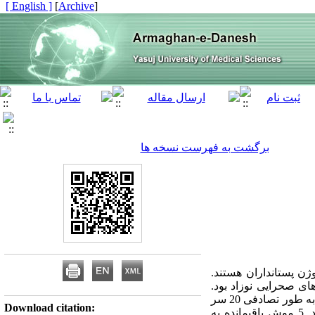
[ English ]
]
Archive
[
برگشت به فهرست نسخه ها
ژن پستانداران هستند.
ی صحرایی نوزاد بود.
روش بررسی: این مطالعه تجربی بر روی 30 سر موش صحرایی ماده یک روزه صورت گرفت. در هفت روزگی به طور تصادفی 20 سر
Download citation:
موش تحت عمل جراحی برداشت تخمدان قرار گرفتند و 5 سر موش نیز به عنوان گروه شاهد جراحی شدند. 5 موش باقیمانده به