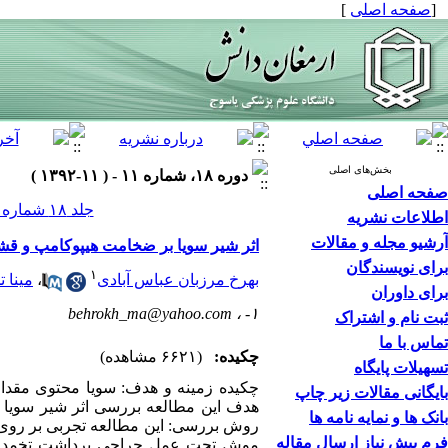
[
صفحه اصلی
]
بخش‌های اصلی
دوره ۱۸، شماره ۱۱ - ( ۱۱-۱۳۹۲ )
صفحه اصلی
جلد ۱۸ شماره ۱۱ صفحات ۸۸۷-۸۷۹
اطلاعات نشریه
آرشیو مجله و مقالات
اثر شیر سویا بر ضخامت هیپوکامپ و قش
برای نویسندگان
۱
بهرخ مرزبان عباس آبادی
،
مینا 
برای داوران
behrokh_ma@yahoo.com
۱- ،
ثبت نام و اشتراک
تماس با ما
چکیده:
(۶۶۲۱ مشاهده)
تسهیلات پایگاه
چکیده زمینه و هدف: سویا محتوی مقدار ز
بایگانی مقالات زیر چاپ
هدف این مطالعه بررسی اثر شیر سویا 
بانک ها و نمایه نامه ها
فرم پیش نیاز ارسال مقاله