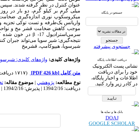
جستجو در پایگاه
میکروسکوپ نوری اندازه‌گیری ضخامت قش
واریانس یک‌طرفه و تست توکی تجزیه و 
موجب کاهش ضخامت قشر مخ و نواحی م
سرمی‌استرادیول 7
نتیجه‌گیری: شیر سویا می‌تواند جبران ک
شیرسویا، هیپوکامپ، قشرمخ
جستجوی پیشرفته
واژه‌های کلیدی:
واژه‌های کلیدی: شیرسوی
دریافت اطلاعات پایگاه
نشانی پست الکترونیک
خود را برای دریافت
متن کامل
[PDF 426 kb]
(۱۷۱۷ دریافت)
اطلاعات و اخبار پایگاه،
نوع مطالعه:
پژوهشي
|
موضوع مقاله:
ت
در کادر زیر وارد کنید.
دریافت: 1394/2/16 | پذیرش: 1394/2/16 | انتشار: 1394/2/16
بانک ها و نمایه ها
DOAJ
GOOGLE SCHOLAR