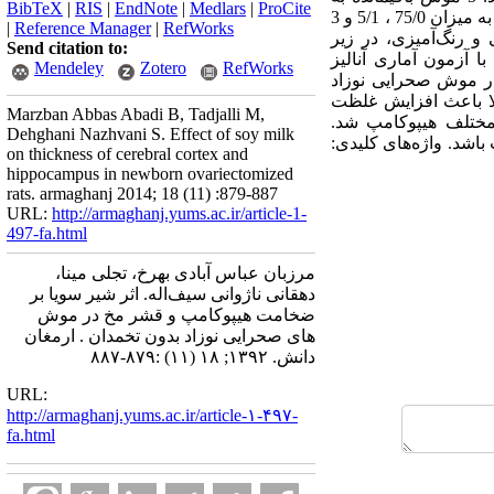
BibTeX
|
RIS
|
EndNote
|
Medlars
|
ProCite
عنوان کنترل در نظر گرفته شدند. سپس درمان سه گروه از موش‌های بدون تخمدان در 14 روزگی با شیر سویا به میزان 75/0 ، 5/1 و 3
|
Reference Manager
|
RefWorks
و پس از پروسه بافتی و رنگ‌آمیزی، در زیر
Send citation to:
 آزمون آماری آنالیز
Mendeley
Zotero
RefWorks
در موش صحرایی نوزاد
ا باعث افزایش غلظت
Marzban Abbas Abadi B, Tadjalli M,
احی مختلف هیپوکامپ شد.
Dehghani Nazhvani S. Effect of soy milk
اشد. واژه‌های کلیدی:
on thickness of cerebral cortex and
hippocampus in newborn ovariectomized
rats. armaghanj 2014; 18 (11) :879-887
URL:
http://armaghanj.yums.ac.ir/article-1-
497-fa.html
مرزبان عباس آبادی بهرخ، تجلی مینا،
دهقانی ناژوانی سیف‌اله. اثر شیر سویا بر
ضخامت هیپوکامپ و قشر مخ در موش
های صحرایی نوزاد بدون تخمدان . ارمغان
دانش. ۱۳۹۲; ۱۸ (۱۱) :۸۷۹-۸۸۷
URL:
http://armaghanj.yums.ac.ir/article-۱-۴۹۷-
fa.html