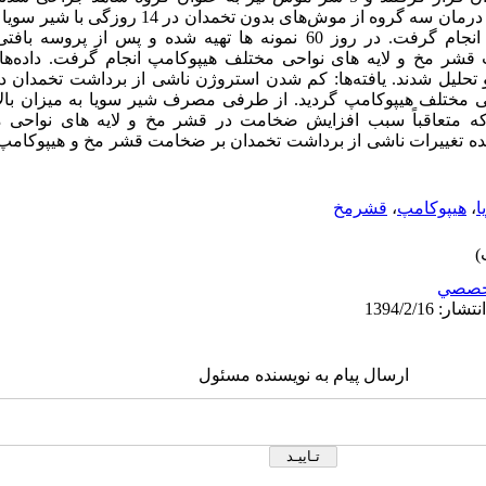
میلی گرم بر کیلو گرم، دو بار در روز انجام گرفت. در روز 60 نمونه ها تهیه شده 
ر مخ و لایه های نواحی مختلف هیپوکامپ انجام گرفت. داده‌ها با
تحلیل شدند. یافته‌ها: کم شدن استروژن ناشی از برداشت تخمدان 
ختلف هیپوکامپ گردید. از طرفی مصرف شیر سویا به میزان بال
1- β در خون شده که متعاقباً سبب افزایش ضخامت در قشر مخ و لایه های نو
ننده تغییرات ناشی از برداشت تخمدان بر ضخامت قشر مخ و هیپوکامپ ب
ا
،
هیپوکامپ
،
قشرمخ
خصصي
ارسال پیام به نویسنده مسئول