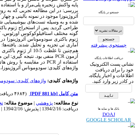
جستجو در پایگاه
گونه مختلف استافیلوکوکوس اورئوس، کلب
جستجوی پیشرفته
آزمون PCR منفی بود. نتیجه گی
دریافت اطلاعات پایگاه
استفاده از PCR در مقایس
نشانی پست الکترونیک
واژه‌های کلیدی: سودوموناس آئروژینوزا، PCR، کروم سنسینگ، LasI
خود را برای دریافت
اطلاعات و اخبار پایگاه،
واژه‌های کلیدی:
واژه‌های کلیدی: سودومو
در کادر زیر وارد کنید.
متن کامل
[PDF 881 kb]
(۴۶۸۴ دریافت)
نوع مطالعه:
پژوهشي
|
موضوع مقاله:
ت
دریافت: 1394/2/16 | پذیرش: 1394/2/16 | انتشار: 1394/2/16
بانک ها و نمایه ها
DOAJ
GOOGLE SCHOLAR