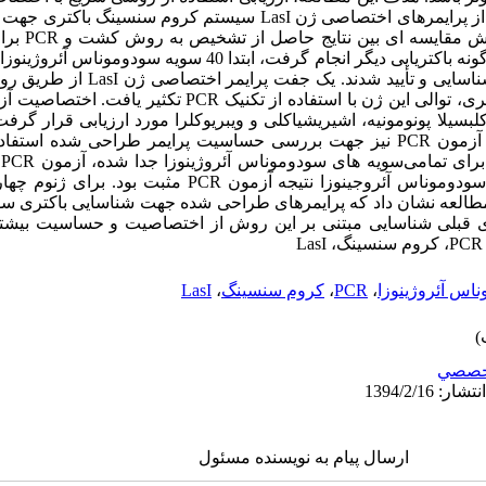
پایه واکنش زنجیره پلی‌مراز و با استفاده از پرایمرهای اختصاصی ژن LasI سیست
بررسی: در این م
آئروژینوزا موجود در نمونه بالینی و چهار گونه باکتریایی دیگر انجام گرفت، اب
شده و به وسیله تست‌های بیوشیمیایی شناسایی 
سیلا پونومونیه، اشیریشیاکلی و ویبریوکلرا مورد ارزیابی قرار گر
ژنوم باکتری سودوموناس آئروژینوزا در آزمون PCR نیز جهت بررسی حساسیت پرایمر طراحی 
آ
هم‌چنین تا غلظت 5-10 از ژنوم باکتری سودوموناس آئروجینوزا نتیجه آز
ری: این مطالعه نشان داد که پرایمرهای طراحی شده جهت شناسایی باکتری س
ه با روش های قبلی شناسایی مبتنی بر این روش از اختصاصیت و حساسیت بیش
ناس آئروژینوزا
،
PCR
،
کروم سنسینگ
،
LasI
خصصي
ارسال پیام به نویسنده مسئول