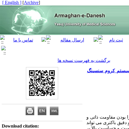
[ English ]
]
Archive
[
برگشت به فهرست نسخه ها
یع باکتری سودوموناس آئروژینوزا به روش PCR با استفاده از پرایمرهای اختصاصی ژن LasI سیستم کروم سنسینگ
 بودن مقاومت ذاتی و
 دقیق باکتری می تواند
Download citation:
صیت و حساسیت بالا بر