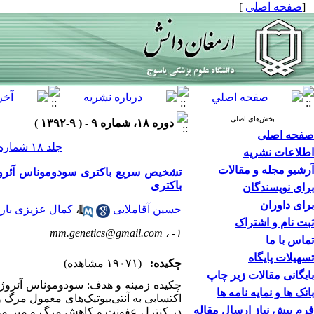
[
صفحه اصلی
]
بخش‌های اصلی
دوره ۱۸، شماره ۹ - ( ۹-۱۳۹۲ )
صفحه اصلی
جلد ۱۸ شماره ۹ صفحات ۷۳۵-۷۲۳
اطلاعات نشریه
آرشیو مجله و مقالات
باکتری
برای نویسندگان
برای داوران
حسین آقاملایی
،
کمال عزیزی بار
ثبت نام و اشتراک
mm.genetics@gmail.com
۱- ،
تماس با ما
تسهیلات پایگاه
چکیده:
(۱۹۰۷۱ مشاهده)
بایگانی مقالات زیر چاپ
چکیده زمینه و هدف: سودوموناس آئروژی
بانک ها و نمایه نامه ها
اکتسابی به آنتی‌بیوتیک‌های معمول مرگ 
فرم پیش نیاز ارسال مقاله
در کنترل عفونت و کاهش مرگ و میر موثر