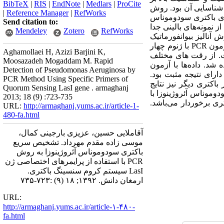
BibTeX
|
RIS
|
EndNote
|
Medlars
|
ProCite
م کروم سنسینگ باکتری جهت شناسایی آن بود. روش
|
Reference Manager
|
RefWorks
طالعه تجربی که به روش مقایسه ای بین نتایج حاصل از تشخیص به روش کشت و PCR برای باکتری سودوموناس
Send citation to:
تدا 40 سویه سودوموناس آئروژینوزا از نمونه‌های بالینی جدا
Mendeley
Zotero
RefWorks
و تأیید شدند. یک جفت پرایمر اختصاصی ژن LasI از طریق روش آنالیز بیوانفورماتیک
طراحی گردید. پس از استخراج ژنوم باکتری، توالی این ژن با استفاده از تکنیک PCR تکثیر یافت. اختصاصیت آزمون PCR با ژنوم چهار
Aghamollaei H, Azizi Barjini K,
فت. از رقت های مختلف
Moosazadeh Mogaddam M. Rapid
شده استفاده شد. داده‌ها با آزمون
Detection of Pseudomonas Aeruginosa by
ماری تی تجزیه و تحلیل شدند. یافته‌ها: برای تمامی‌سویه های سودوموناس آئروژینوزا جدا شده، آزمون PCR دارای نتیجه مثبت بود.
PCR Method Using Specific Primers of
مون PCR مثبت بود. برای ژنوم چهار باکتری دیگر نیز نتایج
Quorum Sensing LasI gene . armaghanj
ودوموناس آئروژینوزا با
2013; 18 (9) :723-735
تری برخوردار می‌باشد.
URL:
http://armaghanj.yums.ac.ir/article-1-
480-fa.html
آقاملایی حسین، عزیزی بارجینی کمال،
موسی زاده مقدم مهرداد. تشخیص سریع
باکتری سودوموناس آئروژینوزا به روش
PCR با استفاده از پرایمرهای اختصاصی ژن
LasI سیستم کروم سنسینگ باکتری.
ارمغان دانش. ۱۳۹۲; ۱۸ (۹) :۷۲۳-۷۳۵
URL:
http://armaghanj.yums.ac.ir/article-۱-۴۸۰-
fa.html