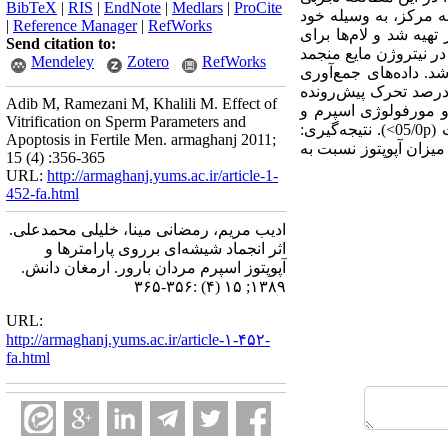
BibTeX
|
RIS
|
EndNote
|
Medlars
|
ProCite
نجام شد، نمونه های سیمن 17 نفر مراجعه کننده به مرکز، به وسیله خود
|
Reference Manager
|
RefWorks
هیه شد و لام‌ها برای
Send citation to:
ر نیتروژن مایع منجمد
Mendeley
Zotero
RefWorks
سی شد. داده‌های جمع‌آوری
افته‌ها: درصد تحرک پیش‌رونده
Adib M, Ramezani M, Khalili M. Effect of
ری در قابلیت حیات و مورفولوژی اسپرم و
Vitrification on Sperm Parameters and
افزایش معنی‌داری در میزان آپوپتوز مشاهده شد(05/0p<)، اما پارامتر شمارش اسپرم تغییر معنی‌داری نداشت (05/0p>). نتیجه‌گیری:
Apoptosis in Fertile Men. armaghanj 2011;
میزان آپوپتوز نسبت به
15 (4) :356-365
URL:
http://armaghanj.yums.ac.ir/article-1-
452-fa.html
ادیب مریم، رمضانی مینا، خلیلی محمدعلی.
اثر انجماد شیشه‌ای برروی پارامترها و
آپوپتوز اسپرم مردان بارور. ارمغان دانش.
۱۳۸۹; ۱۵ (۴) :۳۵۶-۳۶۵
URL:
http://armaghanj.yums.ac.ir/article-۱-۴۵۲-
fa.html