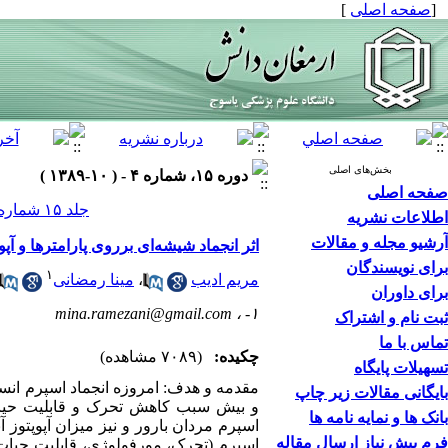
[
صفحه اصلی
]
بخش‌های اصلی
دوره ۱۵، شماره ۴ - ( ۱۰-۱۳۸۹ )
صفحه اصلی
جلد ۱۵ شماره ۴ صفحات ۳۶۵-۳۵۶
اطلاعات نشریه
آرشیو مجله و مقالات
اثر انجماد شیشه‌ای برروی پارامترها و آپ
برای نویسندگان
۱
مریم ادیب
،
مینا رمضانی
برای داوران
mina.ramezani@gmail.com
۱- ،
ثبت نام و اشتراک
تماس با ما
چکیده:
(۷۰۸۹ مشاهده)
تسهیلات پایگاه
مقدمه و هدف: امروزه انجماد اسپرم انسا
بایگانی مقالات زیر چاپ
و بیش سبب کاهش تحرک و قابلیت حیات 
بانک ها و نمایه نامه ها
اسپرم مردان بارور و نیز میزان آپوپتوز
فرم پیش نیاز ارسال مقاله
اسپرم (تحرک، مورفولوژی، قابلیت حیات 