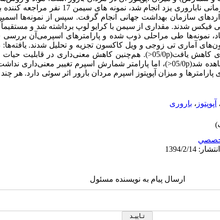
که در سال 1388 در مرکز تحقیقاتی‌ ـ درمانی ناباروری یزد ا
داردهای سازمان بهداشت جهانی انجام گرفت. سپس از نمونه‌ها اسمیر ت
 فیکس شدند. مقداری از سیمن با کرایو لوپ برداشته شد و مستقیماً د
حداقل 7 روز از انجماد، نمونه‌ها طی مراحلی ذوب شده و پارامترهای اسپرمی‌آن برر
تفاده از نرم‌افزاز SPSS و آزمون‌های آماری تی زوجی و ویل کاکسون تجزیه و تحلیل شدند. ی
بعد از انجماد شیشه‌ای به طور معنی‌داری کاهش یافت(05/0p<). هم‌چنین کاهش معنی‌دا
 پارامترها و میزان آپوپتوز اسپرم مردان بارور اثر سوئی دارد. هر چند 
آپوپتوز
،
باروری
خصصي
ارسال پیام به نویسنده مسئول