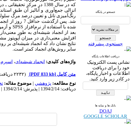
انزالی جمع‌آوری و آنالیز آن طبق استان
جستجو در پایگاه
رنگ‌آمیزی تانل و تعیین درصد مرگ سلولی
شد. پس ازگذشت 
شده با اس
نتایج نشان داد که انجماد شیشه‌ای بر روی
جستجوی پیشرفته
سایر روش‌های انجماد کمتر است.
دریافت اطلاعات پایگاه
واژه‌های کلیدی:
انجماد شیشه‌ا‌ی
،
اسپرم
،
نشانی پست الکترونیک
خود را برای دریافت
اطلاعات و اخبار پایگاه،
متن کامل
[PDF 833 kb]
(۲۲۳۲ دریافت)
در کادر زیر وارد کنید.
نوع مطالعه:
پژوهشي
|
موضوع مقاله:
ت
دریافت: 1394/2/14 | پذیرش: 1394/2/14 | انتشار: 1394/2/14
بانک ها و نمایه ها
DOAJ
GOOGLE SCHOLAR