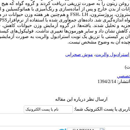
وغن زیتون را به صورت تزریقی دریافت کردند و گروه گواه که هیج د
 هفته تخمدان حیوانات از بدن خارج و پس از آماده‌سازی و رنگ‌آمیزی با هماتوکسیلی
هفته هشتم هورمون‌های تستوسترون، استروژن، پروژسترون، FSH، LH و هم‌چنین هر
زیه و تحلیل شدند. یافته‌ها: در گروه آزمایش وزن حیوانات کاهش،
 تستوسترون کاهش نشان داد و سایر هورمون‌ها تغییری نداشت. فولیکول‌های کی
دان پر کیستی با تزریق یک نوبت استرادیول والریت به صورت آزمای
 پیچیده آن به وضوح مشخص نیست.
استرادیول والریت
،
موش صحرایی
خصصي
ارسال نظر درباره این مقاله
اربری یا پست الکترونیک شما: