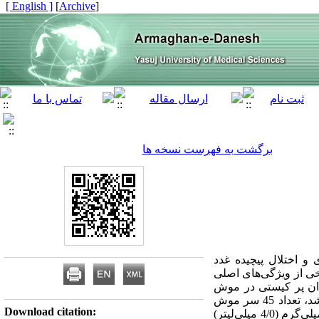
[ English ]
]
Archive
[
برگشت به فهرست نسخه ها
و اختلال پیچیده غدد
خی از ویژگی‌های اصلی
دان پر کیستی در موش
صحرایی بود. مواد و روش‌ها: در این مطالعه تجربی که در سال 1386 در دانشگاه علوم پزشکی شیراز انجام شد، تعداد 45 سر موش
Download citation:
صحرایی بالغ از نژاد اسپراگ داولی انتخاب شده و به طور تصادفی به 3 گروه مساوی؛ آزمایش که یک نوبت 4 میلی‌گرم (4/0 میلی‌لیتر)