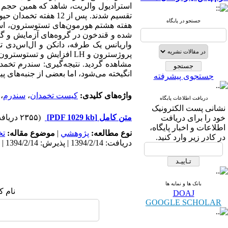
استرادیول والریت، شاهد که همین حجم ر
تقسیم شدند. پس از 12
جستجو در پایگاه
واریانس یک طرفه، دانکن و ال‌اس‌دی تج
پروژسترون و LH افزایش و
مشاهده گردید. نتیجه‌گیری: سندرم تخم
انگیخته می‌شود، اما بعضی از جنبه‌های
جستجوی پیشرفته
واژه‌های کلیدی:
کیست تخمدان
،
سندرم
،
دریافت اطلاعات پایگاه
نشانی پست الکترونیک
متن کامل
[PDF 1029 kb]
(۲۳۵۵ دریافت)
خود را برای دریافت
اطلاعات و اخبار پایگاه،
نوع مطالعه:
پژوهشي
|
موضوع مقاله:
ت
در کادر زیر وارد کنید.
دریافت: 1394/2/14 | پذیرش: 1394/2/14 | انتشار: 1394/2/14
بانک ها و نمایه ها
نام ک
DOAJ
GOOGLE SCHOLAR