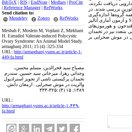
BibTeX
|
RIS
|
EndNote
|
Medlars
|
ProCite
ارویی دریافت نکردند،
|
Reference Manager
|
RefWorks
ن و ائوزین بررسی شدند. در
Send citation to:
 هفته وزن حیوانات در همه گروه‌ها اندازه‌گیری
Mendeley
Zotero
RefWorks
شده و قندخون در گروه‌های آزمایش و گواه اندازه‌گیری شد. داده‌های جمع‌آوری شده با استفاده از نرم‌افزارSPSS و آزمون آماری آنالیز
 قندخون و هورمون‌های
Mesbah F, Moslem M, Vojdani Z, Mirkhani
ستی متعدد نیز در تخمدان
H. Estradiol Valerate-induced Polycystic
شی در موش صحرایی بر
Ovary Syndrome: An Animal Model Study.
armaghanj 2011; 15 (4) :325-334
URL:
http://armaghanj.yums.ac.ir/article-1-
449-fa.html
مصباح سید فخرالدین، مسلم محسن،
وجدانی زهرا، میرخانی سید حسین. سندرم
تخمدان پرکیستی ناشی از تجویز استرادیول
والریت در موش صحرایی . ارمغان دانش.
۱۳۸۹; ۱۵ (۴) :۳۲۵-۳۳۴
URL:
http://armaghanj.yums.ac.ir/article-۱-۴۴۹-
fa.html