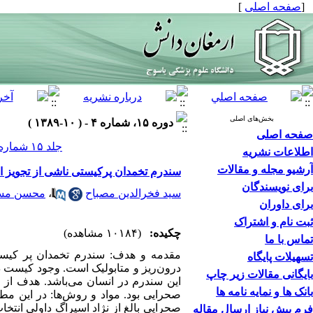
[
صفحه اصلی
]
بخش‌های اصلی
دوره ۱۵، شماره ۴ - ( ۱۰-۱۳۸۹ )
صفحه اصلی
جلد ۱۵ شماره ۴ صفحات ۳۳۴-۳۲۵
اطلاعات نشریه
آرشیو مجله و مقالات
سندرم تخمدان پرکیستی ناشی از تجویز 
برای نویسندگان
سید فخرالدین مصباح
،
محسن مس
برای داوران
ثبت نام و اشتراک
چکیده:
(۱۰۱۸۴ مشاهده)
تماس با ما
مقدمه و هدف: سندرم تخمدان پر کیستی
تسهیلات پایگاه
درون‌ریز و متابولیک است. وجود کیست د
بایگانی مقالات زیر چاپ
این سندرم در انسان می‌باشد. هدف از 
بانک ها و نمایه نامه ها
فرم پیش نیاز ارسال مقاله