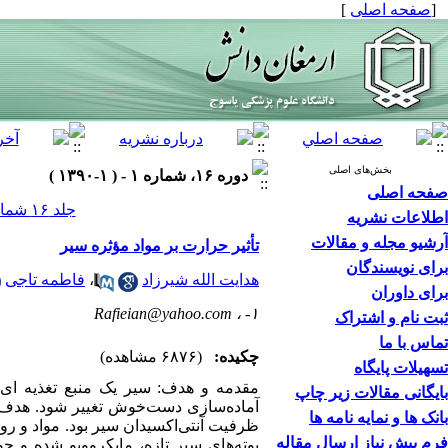
[
صفحه اصلی
]
بخش‌های اصلی
دوره ۱۶، شماره ۱ - ( ۱-۱۳۹۰ )
صفحه اصلی
جلد ۱۶ شماره ۱ صفحات ۲۰-۹
اطلاعات نشریه
آرشیو مجله و مقالات
تأثیر حرارت بر مواد مؤثره سیر
برای نویسندگان
هدایت الله شیرزاد
،
فاطمه تاجی
برای داوران
Rafieian@yahoo.com
۱- ،
ثبت نام و اشتراک
تماس با ما
چکیده:
(۶۸۷۶ مشاهده)
تسهیلات پایگاه
مقدمه و هدف: سیر یک منبع تغذیه ای 
بایگانی مقالات زیر چاپ
آماده‌سازی دست‌خوش تغییر شود. هدف از 
بانک ها و نمایه نامه ها
فرم پیش نیاز ارسال مقاله
بوته‌های سیر تازه، مایکروویو شده و جو