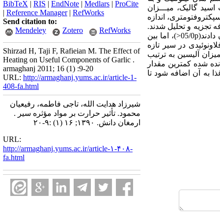
BibTeX
|
RIS
|
EndNote
|
Medlars
|
ProCite
اسید گالیک، میـــزان
|
Reference Manager
|
RefWorks
پکتروفتومتری، اندازه
Send citation to:
رم‌افزار SPSS و آزمون‌ آماری تی دوطرفه تجزیه و تحلیل شدند.
Mendeley
Zotero
RefWorks
یافته‌ها: سیر تازه، بیشترین و سیر تازه جوشانده شده، کمترین کارایی را در پیشگیری از اکسایش از خود نشان دادند(05/0p<)، اما بین
05/0>). میزان ترکیبات فنولی و فلاونوئیدی در سیر تازه
Shirzad H, Taji F, Rafieian M. The Effect of
سیر تازه مایکروویوشده و در نهایت سیر تازه جوشانده شده، کمترین مقدار بود(05/0p<). میزان آلیسین به ترتیب
Heating on Useful Components of Garlic .
نده شده کمترین مقدار
armaghanj 2011; 16 (1) :9-20
غذا به آن اضافه شود تا
URL:
http://armaghanj.yums.ac.ir/article-1-
408-fa.html
شیرزاد هدایت الله، تاجی فاطمه، رفیعیان
محمود. تأثیر حرارت بر مواد مؤثره سیر .
ارمغان دانش. ۱۳۹۰; ۱۶ (۱) :۹-۲۰
URL:
http://armaghanj.yums.ac.ir/article-۱-۴۰۸-
fa.html