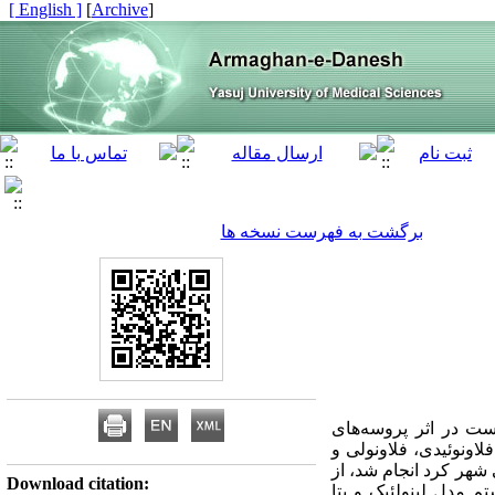
[ English ]
]
Archive
[
برگشت به فهرست نسخه ها
ست در اثر پروسه‌های
اونوئیدی، فلاونولی و
که در سال‌ 1388 در دانشگاه علوم پزشکی شهر کرد انجام شد، از
Download citation:
م مدل لینولئیک و بتا