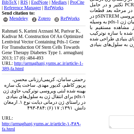
BibTeX
|
RIS
|
EndNote
|
Medlars
|
ProCite
دیابت نوع 1 بود. روش بررسی: در این مطالعه تجربی ابتدا ژن pdx-1 از حامل pcDNA3.1-pdx-1به وسیله PCR تکثیر و در حامل
|
Reference Manager
|
RefWorks
IRES–EGFPدر حامل pIRES2–EGFP ساب کلون شد. در مرحله بعد قطعات
Send citation to:
کلون شده‌ IRES–EGFP و نیز pdx-1 با هضم آنزیمی ‌از حامل مربوطه جداسازی و به درون سازه ی بیانی لنتی ویروسی pSINTREM در
Mendeley
Zotero
RefWorks
بالا دست ژن TRE-CMVکلون شدند. سازه‌ی نهایی پس از تعیین توالی به سلول‌های HEK293 ترانسفکت شد و بیان ژن pdx-1 به وسیله
ز مشاهده مستقیم با
Rahmati S, Karimi Arznani M, Parivar K,
 بیان ژن‌های pdx-1 و GFP در سلول‌های HEK293 ترانسفکت شده با سازه نوترکیب
Kadivar M. Construction Of An Optimized
‌های بنیادی طراحی شده
Lentiviral Vector Containing Pdx-1 Gene
 نوع ژن به سلول‌های بنیادی
For Transduction Of Stem Cells Towards
Gene Therapy Diabetes Type 1. armaghanj
2013; 17 (6) :484-493
URL:
http://armaghanj.yums.ac.ir/article-1-
389-fa.html
رحمتی سامان، کریمی‌ارزنانی محسن،
پریور کاظم، کدیور مهدی. ساخت یک سازه
بهینه شده لنتی ویروسی نوترکیب حاوی ژن
pdx-۱ برای انتقال ژن به سلول‌های بنیادی
در راستای ژن درمانی دیابت نوع ۱. ارمغان
دانش. ۱۳۹۱; ۱۷ (۶) :۴۸۴-۴۹۳
URL:
http://armaghanj.yums.ac.ir/article-۱-۳۸۹-
fa.html