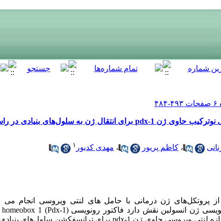
ساخت یک سازه بهینه شده لنتی ویروسی نوترکیب حاوی ژن pdx-1 برای انتقال ژن به س
۱
انی
،
کاظم پریور
،
مهدی کدیور
ز پروتکل‌های ژن درمانی با حامل های لنتی ویروسی انجام می ش
فاکتورهایی که در تکوین پانکراس و رونویسی ژن انسولین نقش د
است. هدف از این مطالعه بهینه‌سازی سازه لنتی ویروسی حاوی ژن pdx-1 برای 