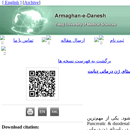
[ English ]
]
Archive
[
برگشت به فهرست نسخه ها
لول‌های بنیادی در راستای ژن درمانی دیابت
ود. یکی از مهم‌ترین
ارد فاکتور رونویسی Pancreatic & duodenal homeobox 1 (Pdx-1)
Download citation:
ترانسفکشن سلول‌های بنیادی در راستای ژن درمانی