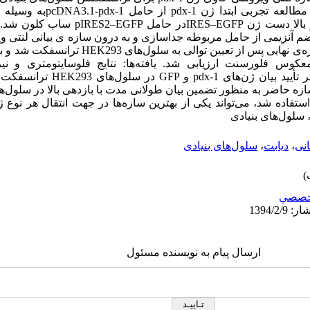
pTG19–Tکلون شد. سپس ژن pdx-1 در بالا دست ژن 
کوس فلورسنت ارزیابی شد. یافته‌ها: نتایج فلوسایتومتری و نی
میکروسکوپ معکوس فلورسنت، نشانگر تأیید
که سازه حاضر به منظور تضمین بیان طولانی مدت با بازدهی بالا در سلول
القایی Tet onهای در آن استفاده شد، می‌تواند یکی از بهترین سازه‌ها در جهت انتقال هر
 سلول‌های بنیادی
انی
،
دیابت
،
سلول‌های بنیادی
خصصي
ارسال پیام به نویسنده مسئول