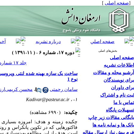
[
صفحه اصلی
]
بخش‌های اصلی
دوره ۱۷، شماره ۶ - ( ۱۱-۱۳۹۱ )
صفحه اصلی
جلد ۱۷ شماره ۶ صفحات ۴۹۳-۴۸۴
اطلاعات نشریه
آرشیو مجله و مقالات
نوع 1
برای نویسندگان
برای داوران
سامان رحمتی
،
محسن کریمی‌ارزن
ثبت نام و اشتراک
Kadivar@pasteur.ac.ir
۱- ،
تماس با ما
تسهیلات پایگاه
چکیده:
(۶۹۹۰ مشاهده)
بایگانی مقالات زیر چاپ
چکیده زمینه و هدف: امروزه بسیاری ا
بانک ها و نمایه نامه ها
فرم پیش نیاز ارسال مقاله