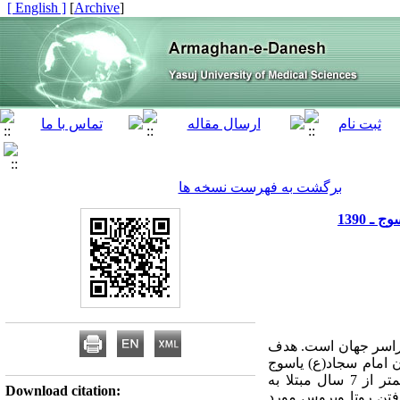
[ English ]
]
Archive
[
برگشت به فهرست نسخه ها
 1390
سراسر جهان است. هدف
ن امام سجاد(ع) یاسوج
بود. روش بررسی: این مطالعه مقطعی‌ـ تحلیلـــــی در سـال 1390 بر روی 184 نمونه مدفوع از کودکان کمتر از 7 سال مبتلا به
Download citation:
افتن روتا ویروس مورد