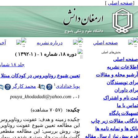
[
صفحه اصلی
]
بخش‌های اصلی
دوره ۱۸، شماره ۱ - ( ۱-۱۳۹۲ )
صفحه اصلی
جلد ۱۸ شماره ۱ صفحات ۶۸-۶۱
اطلاعات نشریه
آرشیو مجله و مقالات
تعیین شیوع روتاویروس در کودکان مبتلا ب
برای نویسندگان
۱
پویا خدادادی
،
محمد کارگر
برای داوران
pouya_khodadadi@yahoo.com
۱- ،
ثبت نام و اشتراک
تماس با ما
چکیده:
(۷۰۵۷ مشاهده)
تسهیلات پایگاه
چکیده زمینه و هدف: عفونت روتاویروس 
بایگانی مقالات زیر چاپ
این مطالعه تعیین شیوع عفونت روتاویرو
بانک ها و نمایه نامه ها
فرم پیش نیاز ارسال مقاله
گاستروانتریت حاد بستری شده در بیمارست