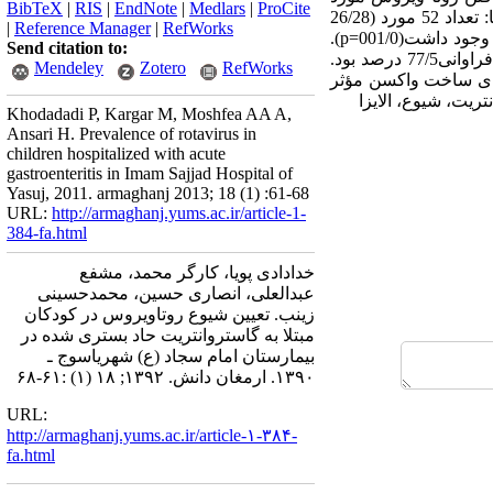
BibTeX
|
RIS
|
EndNote
|
Medlars
|
ProCite
آزمایش قرار گرفتند. داده‌ها با آزمون‌های آماری مجذور کای و آزمون دقیق فیشر تجزیه و تحلیل شدند. یافته‌ها: تعداد 52 مورد (26/28
|
Reference Manager
|
RefWorks
درصد) نمونه‌ها از نظر وجود روتاویروس، مثبت ارزیابی شدند. ارتباط معنی‌داری میان شیوع ویروس و فصل وجود داشت(001/0=p).
Send citation to:
بیشترین شیوع ویروس مربوط به فصل پاییز با فراوانی 08/48 درصد و کمترین شیوع مربوط به فصل بهار، با فراوانی77/5 درصد بود.
Mendeley
Zotero
RefWorks
برای ساخت واکسن مؤثر
ریت، شیوع، الایزا
Khodadadi P, Kargar M, Moshfea AA A,
Ansari H. Prevalence of rotavirus in
children hospitalized with acute
gastroenteritis in Imam Sajjad Hospital of
Yasuj, 2011. armaghanj 2013; 18 (1) :61-68
URL:
http://armaghanj.yums.ac.ir/article-1-
384-fa.html
خدادادی پویا، کارگر محمد، مشفع
عبدالعلی، انصاری حسین، محمدحسینی
زینب. تعیین شیوع روتاویروس در کودکان
مبتلا به گاستروانتریت حاد بستری شده در
بیمارستان امام سجاد (ع) شهریاسوج ـ
۱۳۹۰. ارمغان دانش. ۱۳۹۲; ۱۸ (۱) :۶۱-۶۸
URL:
http://armaghanj.yums.ac.ir/article-۱-۳۸۴-
fa.html