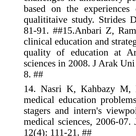
based on t
qualititaiv
81-91. ##1
clinical edu
quality of
sciences in
8. ##
14. Nasri 
medical edu
stagers and
medical sc
12(4): 111-