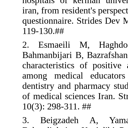
hospitals 
iran, from 
questionnai
119-130.##
2. Esmae
Bahmanbijar
characteris
among med
dentistry a
of medical 
10(3): 298-
3. Beigz