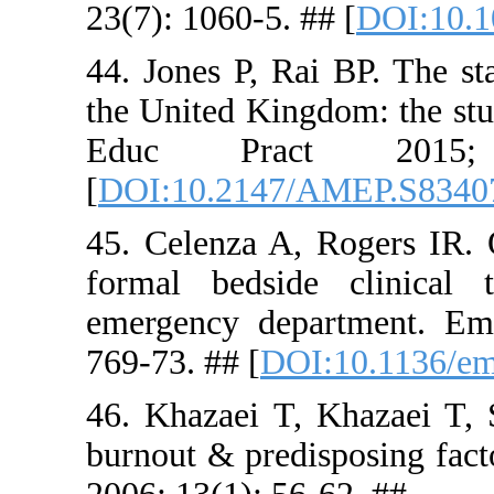
23(7): 1060
44. Jones P
the United 
Educ P
[
DOI:10.2
45. Celenza
formal be
emergency 
769-73. ## 
46. Khazaei
burnout & p