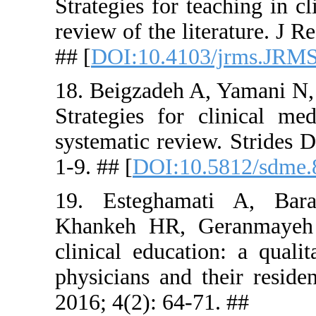
Strategies f
review of th
## [
DOI:10
18. Beigzad
Strategies 
systematic 
1-9. ## [
DO
19. Esteg
Khankeh H
clinical ed
physicians
2016; 4(2):