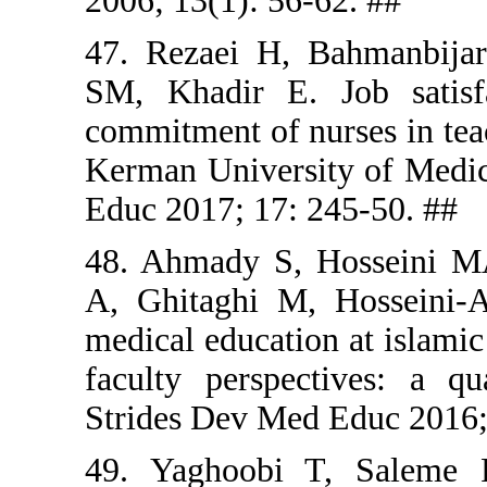
2006; 13(1)
47. Rezaei
SM, Khadir
commitment o
Kerman Univ
Educ 2017; 
48. Ahmad
A, Ghitagh
medical educ
faculty per
Strides Dev
49. Yaghoo