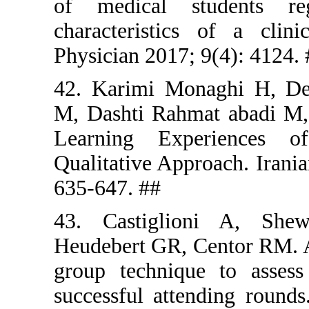
of medica
characteri
Physician 2
42. Karimi
M, Dashti 
Learning 
Qualitative
635-647. #
43. Casti
Heudebert G
group tech
successful