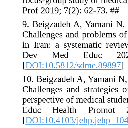
focus-group
Prof 2019; 
9. Beigzad
Challenges 
in Iran: a 
Dev Med
[
DOI:10.58
10. Beigzad
Challenges 
perspective 
Educ Hea
[
DOI:10.41