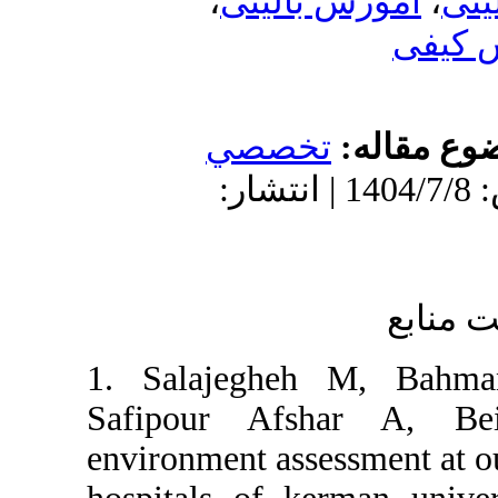
،
نی
صي
1404 | انتشار
1. Salaje
Safipour 
environment 