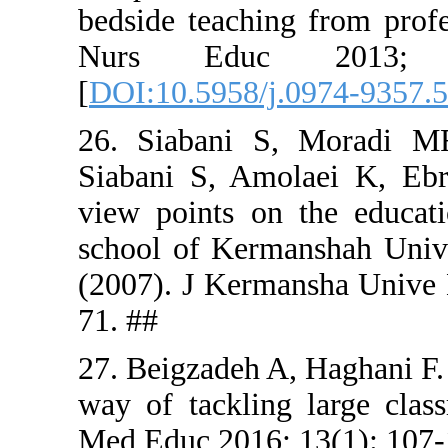
bedside tea
Nurs E
[
DOI:10.595
26. Siaba
Siabani S,
view point
school of 
(2007). J 
71. ##
27. Beigzad
way of tack
Med Educ 20