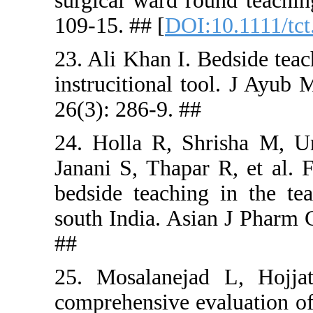
surgical wa
109-15. ## 
23. Ali Kha
instrucitio
26(3): 286-
24. Holla 
Janani S, Th
bedside tea
south India
##
25. Mosal
comprehensi