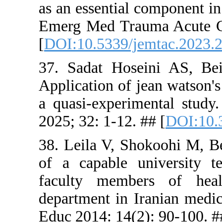
as an essent
Emerg Med 
[
DOI:10.53
37. Sadat 
Application 
a quasi-ex
2025; 32: 1-
38. Leila V
of a capab
faculty m
department 
Educ 2014: 