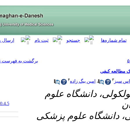
[ English ]
]
Archive
[
برگشت به فهرست نسخه ها
۱- وم
‎ 10.61882/armaghanj.30.4.5
۲- زشکی