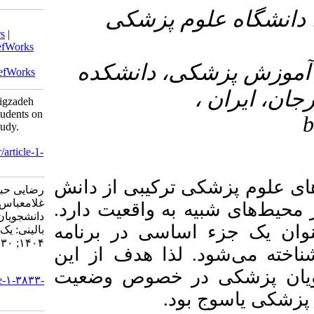
۳- کی
Download citation:
BibTeX
|
RIS
|
EndNote
|
Medlars
|
ProCite
|
Reference Manager
|
RefWorks
Send citation to:
۴- نشکده
Mendeley
Zotero
RefWorks
Rezaei H, Rahbar A, Sabz G, Beigzadeh
A. The Perspective of Medical Students on
Clinical Rounds: A Qualitative Study.
armaghanj 2025; 30 (4) :520-539
URL:
http://armaghanj.yums.ac.ir/article-1-
3833-fa.html
یبی از دانش
رضایی حبیب اله، رهبر اسماء، سبز
غلامعباس، بیگ زاده امین. دیدگاه
 واقعیت دارد
دانشجویان پزشکی در خصوص راندهای
ی در برنامه
بالینی: یک مطالعه کیفی. ارمغان دانش.
۱۴۰۴; ۳۰ (۴) :۵۲۰-۵۳۹
 هدف از این
URL:
خصوص وضعیت
http://armaghanj.yums.ac.ir/article-۱-۳۸۳۳-
fa.html