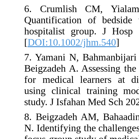
6. Cruml
Quantifica
hospitalis
[
DOI:10.10
7. Yamani 
Beigzadeh A
for medical
using clini
study. J Is
8. Beigzad
N. Identifyi