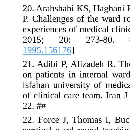
20. Arabsha
P. Challeng
experiences
2015; 2
1995.15617
21. Adibi P
on patients 
isfahan uni
of clinical
22. ##
22. Force J