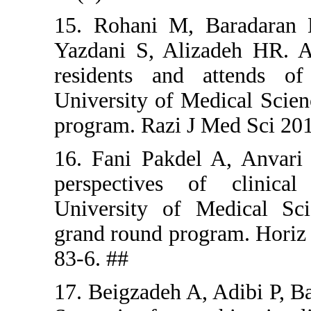
15. Rohani
Yazdani S, 
residents 
University
program. Ra
16. Fani P
perspecti
University
grand roun
83-6. ##
17. Beigzad