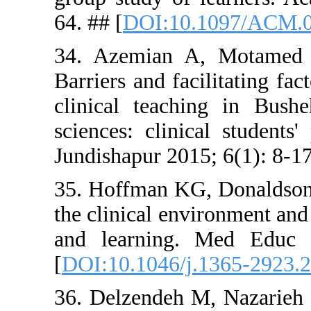
64. ## [
DOI
34. Azemi
Barriers and
clinical t
sciences: c
Jundishapur
35. Hoffman
the clinical
and learn
[
DOI:10.10
36. Delzen