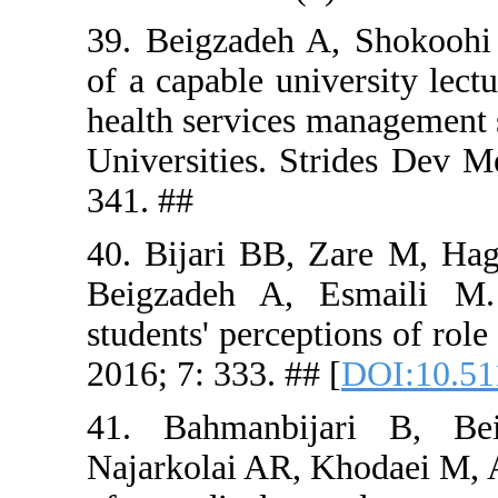
39. Beigzad
of a capabl
health serv
Universitie
341. ##
40. Bijari
Beigzadeh 
students' p
2016; 7: 333
41. Bahma
Najarkolai 