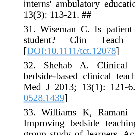
interns' a
13(3): 113-
31. Wiseman
student
[
DOI:10.111
32. Shehab
bedside-ba
Med J 2013
0528.1439
]
33. Willia
Improving 
group stud