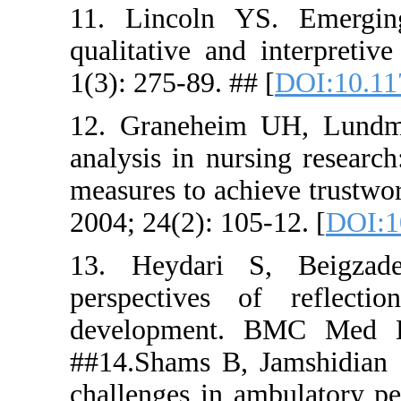
11. Lincol
qualitative
1(3): 275-89
12. Graneh
analysis in
measures to
2004; 24(2)
13. Heyda
perspectiv
developme
##14.Shams
challenges 