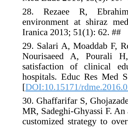
28. Rezae
environmen
Iranica 2013
29. Salari 
Nourisaeed
satisfactio
hospitals.
[
DOI:10.15
30. Ghaffar
MR, Sadeghi
customized