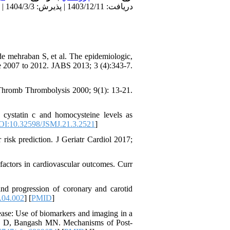
دریافت: 1403/12/11 | پذیرش: 1404/3/3 | انتشار: 1404/4/25
e mehraban S, et al. The epidemiologic,
nce 2007 to 2012. JABS 2013; 3 (4):343-7.
 Thromb Thrombolysis 2000; 9(1): 13-21.
 cystatin c and homocysteine levels as
I:10.32598/JSMJ.21.3.2521
]
sk prediction. J Geriatr Cardiol 2017;
actors in cardiovascular outcomes. Curr
and progression of coronary and carotid
.04.002
] [
PMID
]
sease: Use of biomarkers and imaging in a
kh D, Bangash MN. Mechanisms of Post-