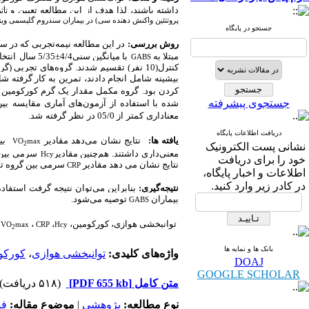
داشته باشند
، لذا هدف از این مطالعه تعیین و
تأث
پروتتئین واکنش دهنده سی) در بیماران سندروم گلیسمی وی.
جستجو در پایگاه
روش بررسی:
در این مطالعه نیمه‌تجربی که در سال 1403 انجام شد، جامعه آماری تحقیق را کلیه مردان دارای
سال
5/35
±
4/4
با میانگین سنی
مبتلا به
GABS
کنترل(10 نفر) تقسیم شدند. گروه‌های تج
بیشینه شامل انجام دادند، تمرین به کار گرفته ش
کردن بود.
گروه مکمل مقدار یک گرم کورکومین د
جستجوی پیشرفته
شده با استفاده از آزمون‌های آماری مقایسه
بین
.
شد
گرفته
نظر
در
05/0
از
کمتر
معناداری
دریافت اطلاعات پایگاه
یافته ها:
نتایج نشان می
دهد مقادیر
بین
VO
max
2
نشانی پست الکترونیک
معنی‌داری داشتند. هم‌چنین مقادیر
سرمی بین گ
Hcy
خود را برای دریافت
نتایج نشان می دهد مقادیر
سرمی بین گروه تم.
CRP
اطلاعات و اخبار پایگاه،
در کادر زیر وارد کنید.
نتیجه‌گیری:
بنابراین می‌توان نتیجه گرفت استفا
بیماران
توصیه می‌شود.
GABS
،
،
توانبخشی هوازی، کورکومین،
VO
max
CRP
Hcy
2
بانک ها و نمایه ها
کورکو
،
توانبخشی هوازی
واژه‌های کلیدی:
DOAJ
GOOGLE SCHOLAR
(۵۱۸ دریافت)
[PDF 655 kb]
متن کامل
فی
موضوع مقاله:
|
پژوهشي
نوع مطالعه: