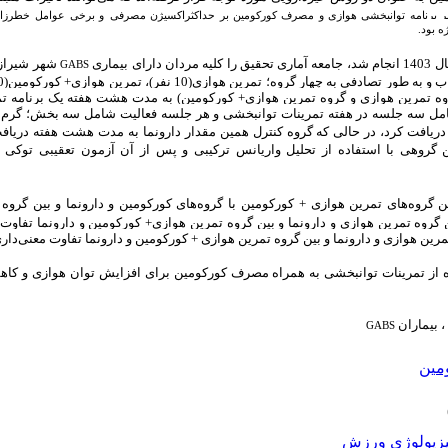
یر برنامه توانبخشی هوازی و مصرف کورکومین بر
حداکثراکسیژن مصرفی
و برخی
عوامل خطرزای
ژه بود
 بیماری
شهر شیراز.
GABS
ربی (گروه تمرین هوازی و گروه تمرین هوازی+ کورکومین) به مدت هشت هفته یک برنامه 
امل
سه جلسه در هفته تمرینات توانبخشی و هر جلسه فعالیت شامل سه بخش؛ گرم 
ریافت کرد، در حالی که گروه کنترل همین مقدار دارونما به مدت هشت هفته دریاف
گروهی
با
استفاده
از
تحلیل
واریانس
ترکیبی
و
پس
از
آن
آزمون
تعقیبی
توکی
 گروه‌های تمرین هوازی + کورکومین
با گروه‌های کورکومین و دارونما و بین گروه 
روه تمرین هوازی و دارونما و بین گروه تمرین هوازی+ کورکومین و دارونما تفاوت م
رین هوازی و دارونما و بین گروه تمرین هوازی + کورکومین و دارونما تفاوت معنی‌دار
ده از تمرینات توانبخشی به همراه مصرف کورکومین برای افزایش توان هوازی و ک
بیماران
،
GABS
مین
زیولوژی ورزش