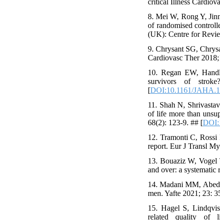
critical Illness Cardio
8. Mei W, Rong Y, Jinm
of randomised controlle
(UK): Centre for Revi
9. Chrysant SG, Chrysan
Cardiovasc Ther 2018;1
10. Regan EW, Handler
survivors of stro
[
DOI:10.1161/JAHA.1
11. Shah N, Shrivastav
of life more than unsu
68(2): 123-9. ## [
DOI:1
12. Tramonti C, Rossi 
report. Eur J Transl My
13. Bouaziz W, Vogel T
and over: a systematic 
14. Madani MM, Abedi B
men. Yafte 2021; 23: 3
15. Hagel S, Lindqvis
related quality of 