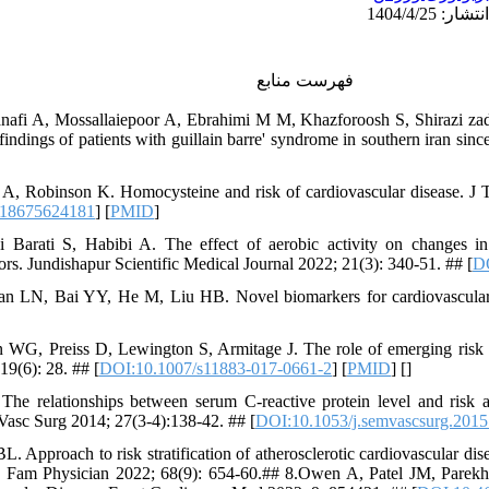
فهرست منابع
anafi A, Mossallaiepoor A, Ebrahimi M M, Khazforoosh S, Shirazi zad
 findings of patients with guillain barre' syndrome in southern iran si
i A, Robinson K. Homocysteine and risk of cardiovascular disease. J
018675624181
] [
PMID
]
Barati S, Habibi A. The effect of aerobic activity on changes in
tors. Jundishapur Scientific Medical Journal 2022; 21(3): 340-51. ## [
DO
n LN, Bai YY, He M, Liu HB. Novel biomarkers for cardiovascular ri
 WG, Preiss D, Lewington S, Armitage J. The role of emerging risk f
19(6): 28. ## [
DOI:10.1007/s11883-017-0661-2
] [
PMID
] [
]
 The relationships between serum C-reactive protein level and risk 
 Vasc Surg 2014; 27(3-4):138-42. ## [
DOI:10.1053/j.semvascsurg.2015
. Approach to risk stratification of atherosclerotic cardiovascular di
n Fam Physician 2022; 68(9): 654-60.## 8.Owen A, Patel JM, Pare