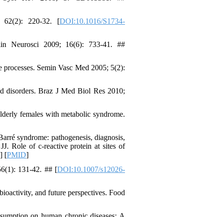
 62(2): 220-32. [
DOI:10.1016/S1734-
in Neurosci 2009; 16(6): 733-41. ##
se processes. Semin Vasc Med 2005; 5(2):
ed disorders. Braz J Med Biol Res 2010;
lderly females with metabolic syndrome.
arré syndrome: pathogenesis, diagnosis,
 Role of c-reactive protein at sites of
] [
PMID
]
6(1): 131-42. ## [
DOI:10.1007/s12026-
bioactivity, and future perspectives. Food
nsumption on human chronic diseases: A