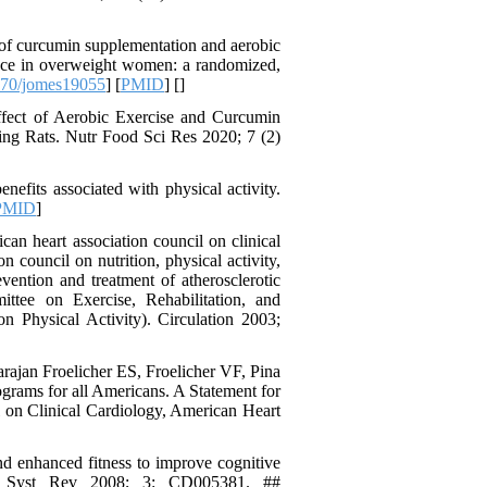
of curcumin supplementation and aerobic
stance in overweight women: a randomized,
70/jomes19055
] [
PMID
] [
]
fect of Aerobic Exercise and Curcumin
ng Rats. Nutr Food Sci Res 2020; 7 (2)
efits associated with physical activity.
PMID
]
 heart association council on clinical
n council on nutrition, physical activity,
vention and treatment of atherosclerotic
ttee on Exercise, Rehabilitation, and
on Physical Activity). Circulation 2003;
rajan Froelicher ES, Froelicher VF, Pina
ograms for all Americans. A Statement for
l on Clinical Cardiology, American Heart
 enhanced fitness to improve cognitive
se Syst Rev 2008; 3: CD005381. ##