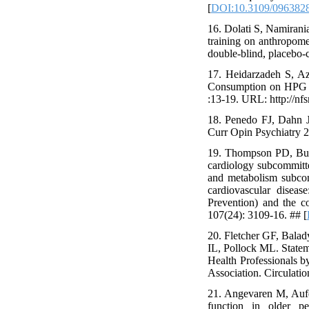
[
DOI:10.3109/096382
16. Dolati S, Namirani
training on anthropomet
double-blind, placebo-c
17. Heidarzadeh S, A
Consumption on HPG Ax
:13-19. URL: http://nfsr
18. Penedo FJ, Dahn JR
Curr Opin Psychiatry 2
19. Thompson PD, Buch
cardiology subcommittee
and metabolism subcomm
cardiovascular diseas
Prevention) and the co
107(24): 3109-16. ## [
20. Fletcher GF, Balad
IL, Pollock ML. Statem
Health Professionals b
Association. Circulatio
21. Angevaren M, Aufd
function in older 