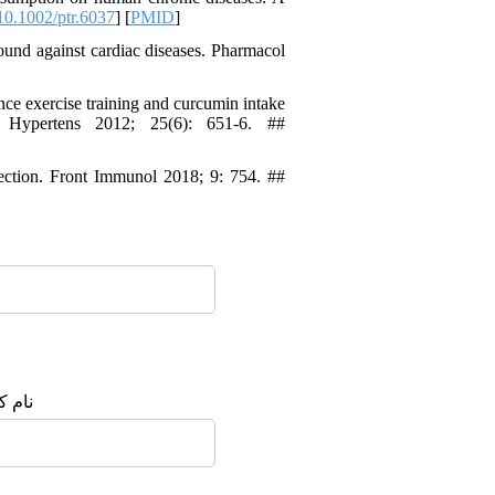
0.1002/ptr.6037
] [
PMID
]
ound against cardiac diseases. Pharmacol
ce exercise training and curcumin intake
 Hypertens 2012; 25(6): 651-6. ##
fection. Front Immunol 2018; 9: 754. ##
نام :