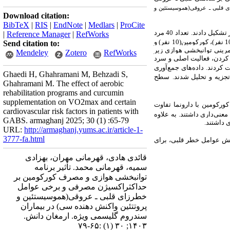
 قلبی ـ عروقی(هموسیستئین و
Download citation:
BibTeX
|
RIS
|
EndNote
|
Medlars
|
ProCite
 تشکیل دادند
تعداد 40 مرد
|
Reference Manager
|
RefWorks
انتخاب و به طور تصادفی به چهار گروه؛ تمرین هوازی(10 نفر)، تمرین هوازی+ کورکومین(10 نفر)، کورکومین(10 نفر) و
Send citation to:
تمرینی توانبخشی هوازی زیر
Mendeley
Zotero
RefWorks
کردن، فعالیت اصلی و سرد
ت کردند
داده‌های
جمع‌آوری
.
Ghaedi H, Ghahramani M, Behzadi S,
تجزیه و تحلیل شدند.
سطح
Ghahramani M. The effect of aerobic
rehabilitation programs and curcumin
supplementation on VO2max and certain
کورکومین با دارونما تفاوت
cardiovascular risk factors in patients with
عنی‌داری داشتند. به علاوه
GABS. armaghanj 2025; 30 (1) :65-79
ی داشتند
URL:
http://armaghanj.yums.ac.ir/article-1-
3777-fa.html
اهش عوامل خطر قلبی، برای
قائدی هادی، قهرمانی مهران، بهزادی
سمیه، قهرمانی محمد. تأثیر برنامه
توانبخشی هوازی و مصرف کورکومین بر
حداکثراکسیژن مصرفی و برخی عوامل
خطرزای قلبی ـ عروقی(هموسیستئین و
پروتتئین واکنش دهنده سی) در بیماران
سندروم گلیسمی ویژه. ارمغان دانش.
۱۴۰۳; ۳۰ (۱) :۶۵-۷۹