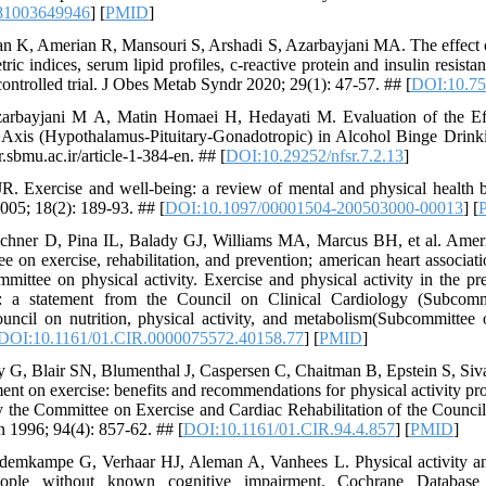
81003649946
] [
PMID
]
an K, Amerian R, Mansouri S, Arshadi S, Azarbayjani MA. The effect 
ric indices, serum lipid profiles, c-reactive protein and insulin resi
ontrolled trial. J Obes Metab Syndr 2020; 29(1): 47-57. ## [
DOI:10.75
zarbayjani M A, Matin Homaei H, Hedayati M. Evaluation of the Ef
is (Hypothalamus-Pituitary-Gonadotropic) in Alcohol Binge Drinki
.sbmu.ac.ir/article-1-384-en. ## [
DOI:10.29252/nfsr.7.2.13
]
. Exercise and well-being: a review of mental and physical health ben
005; 18(2): 189-93. ## [
DOI:10.1097/00001504-200503000-00013
] [
ner D, Pina IL, Balady GJ, Williams MA, Marcus BH, et al. American
 on exercise, rehabilitation, and prevention; american heart associatio
ittee on physical activity. Exercise and physical activity in the pre
e: a statement from the Council on Clinical Cardiology (Subcommi
uncil on nutrition, physical activity, and metabolism(Subcommittee 
DOI:10.1161/01.CIR.0000075572.40158.77
] [
PMID
]
y G, Blair SN, Blumenthal J, Caspersen C, Chaitman B, Epstein S, Siva
ent on exercise: benefits and recommendations for physical activity pr
y the Committee on Exercise and Cardiac Rehabilitation of the Counci
n 1996; 94(4): 857-62. ## [
DOI:10.1161/01.CIR.94.4.857
] [
PMID
]
emkampe G, Verhaar HJ, Aleman A, Vanhees L. Physical activity and
people without known cognitive impairment. Cochrane Databa