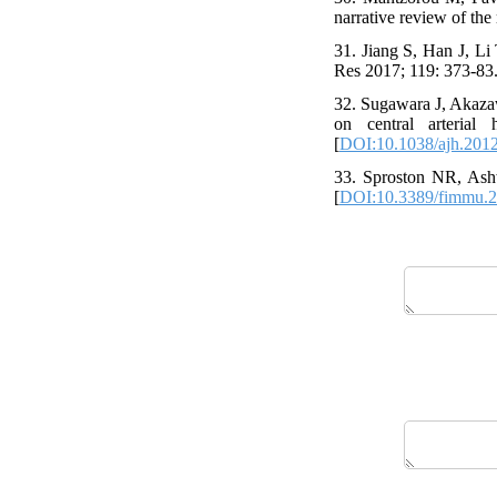
narrative review of the
31. Jiang S, Han J, Li
Res 2017; 119: 373-83.
32. Sugawara J, Akazaw
on central arteria
[
DOI:10.1038/ajh.201
33. Sproston NR, Ashw
[
DOI:10.3389/fimmu.