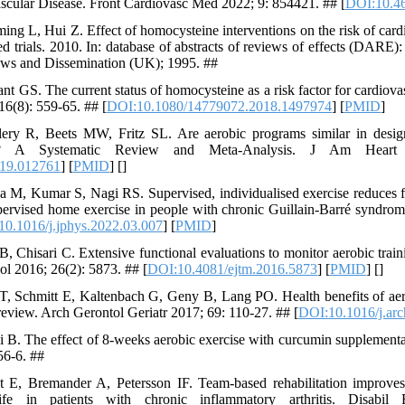
vascular Disease. Front Cardiovasc Med 2022; 9: 854421. ## [
DOI:10.4
ing L, Hui Z. Effect of homocysteine interventions on the risk of card
d trials. 2010. In: database of abstracts of reviews of effects (DARE):
ews and Dissemination (UK); 1995. ##
t GS. The current status of homocysteine as a risk factor for cardiova
6(8): 559-65. ## [
DOI:10.1080/14779072.2018.1497974
] [
PMID
]
y R, Beets MW, Fritz SL. Are aerobic programs similar in design to
ke? A Systematic Review and Meta-Analysis. J Am Heart
19.012761
] [
PMID
] [
]
a M, Kumar S, Nagi RS. Supervised, individualised exercise reduces f
pervised home exercise in people with chronic Guillain-Barré syndrome
0.1016/j.jphys.2022.03.007
] [
PMID
]
B, Chisari C. Extensive functional evaluations to monitor aerobic trai
ol 2016; 26(2): 5873. ## [
DOI:10.4081/ejtm.2016.5873
] [
PMID
] [
]
, Schmitt E, Kaltenbach G, Geny B, Lang PO. Health benefits of aero
review. Arch Gerontol Geriatr 2017; 69: 110-27. ## [
DOI:10.1016/j.arc
. The effect of 8-weeks aerobic exercise with curcumin supplementat
56-6. ##
t E, Bremander A, Petersson IF. Team-based rehabilitation improves
life in patients with chronic inflammatory arthritis. Disabi