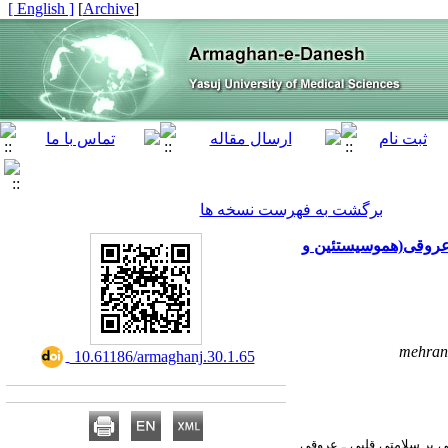
[ English ]
]
Archive
[
برگشت به فهرست نسخه ها
عروقی(هموسیستئین و
mehran
‎ 10.61186/armaghanj.30.1.65
ی بر سلامتی قلبی ـ عروقی