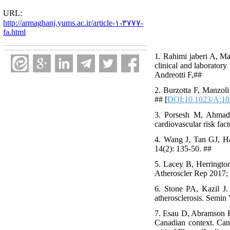
URL:
http://armaghanj.yums.ac.ir/article-۱-۳۷۷۷-
fa.html
1. Rahimi jaberi A, M
clinical and laboratory
Andreotti F,##
2. Burzotta F, Manzol
## [
DOI:10.1023/A:1
3. Porsesh M, Ahmadi 
cardiovascular risk fac
4. Wang J, Tan GJ, Ha
14(2): 135-50. ##
5. Lacey B, Herrington
Atheroscler Rep 2017; 
6. Stone PA, Kazil J.
atherosclerosis. Semin
7. Esau D, Abramson BL
Canadian context. Ca