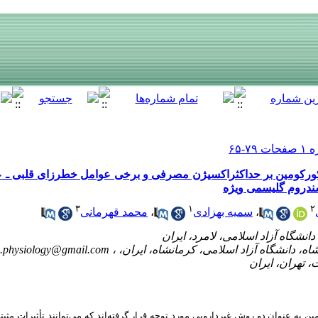
 کورکومین بر حداکثراکسیژن مصرفی و برخی عوامل خطرزای قلبی ـ 
سندروم گلیسمی ویژه
۳
۱
۲
محمد قهرمانی
،
سمیه بهزادی
،
.physiology@gmail.com
به عنوان دو روش غیردارویی مورد توجه قرار گرفته‌اند که می‌توانند تأثیرات مثبت