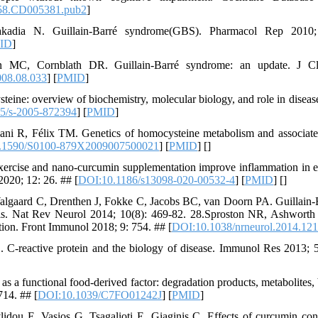
58.CD005381.pub2
]
kadia N. Guillain-Barré syndrome(GBS). Pharmacol Rep 2010;
ID
]
n MC, Cornblath DR. Guillain-Barré syndrome: an update. J Cl
008.08.033
] [
PMID
]
eine: overview of biochemistry, molecular biology, and role in disea
5/s-2005-872394
] [
PMID
]
liani R, Félix TM. Genetics of homocysteine metabolism and associat
.1590/S0100-879X2009007500021
] [
PMID
] [
]
xercise and nano-curcumin supplementation improve inflammation in e
020; 12: 26. ## [
DOI:10.1186/s13098-020-00532-4
] [
PMID
] [
]
algaard C, Drenthen J, Fokke C, Jacobs BC, van Doorn PA. Guillain-B
s. Nat Rev Neurol 2014; 10(8): 469-82. 28.Sproston NR, Ashworth JJ.
tion. Front Immunol 2018; 9: 754. ## [
DOI:10.1038/nrneurol.2014.121
 C-reactive protein and the biology of disease. Immunol Res 2013; 5
s a functional food-derived factor: degradation products, metabolites, 
714. ## [
DOI:10.1039/C7FO01242J
] [
PMID
]
idou E, Vasios G, Tsagalioti E, Giaginis C. Effects of curcumin co