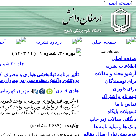
]
صفحه اصلی
[
بخش‌های اصلی
دوره ۳۰، شماره ۱ - ( ۱۱-۱۴۰۳ )
صفحه اصلی
جلد ۳۰ شماره ۱ صفحات ۷۹-۶۵
اطلاعات نشریه
آرشیو مجله و مقالات
تأثیر برنامه توانبخشی هوازی و مصرف
پروتتئین واکنش دهنده سی) در بیماران 
برای نویسندگان
برای داوران
۱
مهران قهرمانی
،
هادی قائدی
ثبت نام و اشتراک
۱- گروه فیزیولوژی ورزشی، واحد لامرد، دانشگاه آزاد اسلامی، لامرد، ایران
تماس با ما
۲- گروه فیزیولوژی ورزشی، واحد کرمانشاه، دانشگاه آزاد اسلامی، کرمانشاه، ایران، ،
تسهیلات پایگاه
۳- گروه تربیت بدنی ، دانشگاه ملی مهارت، تهران، ایران
بایگانی مقالات زیر چاپ
چکیده:
(۲۶۹۹ مشاهده)
بانک ها و نمایه نامه ها
فرم پیش نیاز ارسال مقاله
زمینه و هدف:
توانبخشی هوازی و مصرف کورکومین 