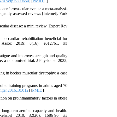
6747/cfp.6809654
] [
PMID
] [
]
iocerebrovascular events: a meta-analysis
 quality-assessed reviews [Internet]. York
scular disease: a mini review. Expert Rev
 cardiac rehabilitation beneficial for
 Assoc 2019; 8(16): e012761. ##
atigue and improves strength and quality
: a randomised trial. J Physiother 2022;
ning in becker muscular dystrophy: a case
bic training programs in adults aged 70
hger.2016.10.012
] [
PMID
]
ion on proinflammatory factors in obese
 long-term aerobic capacity and health-
l Rehabil 2010; 32(20): 1686-96. ##