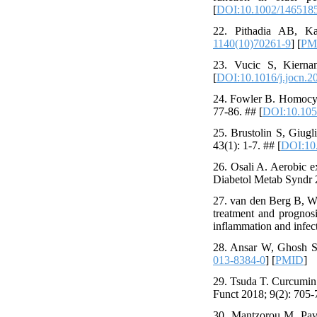
[
DOI:10.1002/146518
22. Pithadia AB, Ka
1140(10)70261-9
] [
PM
23. Vucic S, Kierna
[
DOI:10.1016/j.jocn.2
24. Fowler B. Homocyst
77-86. ## [
DOI:10.105
25. Brustolin S, Giug
43(1): 1-7. ## [
DOI:10
26. Osali A. Aerobic e
Diabetol Metab Syndr 2
27. van den Berg B, W
treatment and prognosi
inflammation and infec
28. Ansar W, Ghosh S.
013-8384-0
] [
PMID
]
29. Tsuda T. Curcumin a
Funct 2018; 9(2): 705-
30. Mantzorou M, Pavl