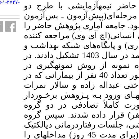
http://armaghanj.yums.ac.ir/article-۱-۳۷۴۷-
 با طرح دو
fa.html
ن ـ پس‌آزمون
وهش حاضر را
 مراجعه کننده
شبکه بهداشت و
 کهگیلویه و بویراحمد در سال 1403 تشکیل دادند. در
ونه­گیری در
 منظور تعداد 40 نفر از بیمارانی که در
سالار نمرات
هش برخـوردار
 در دو گروه
ار داده شدند. سپس گروه
نی دیالکتیک
 و گروه کنترل(برای مدت 45 روز) مداخله­ای را