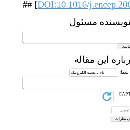
## [
DOI:10.