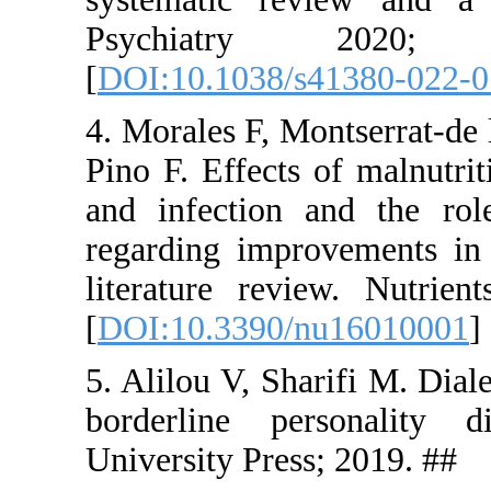
Psychia
[
DOI:10.10
4. Morales 
Pino F. Eff
and infecti
regarding i
literature
[
DOI:10.33
5. Alilou V,
borderline
University 