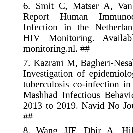
6. Smit C,
Report H
Infection 
HIV Monit
monitoring.
7. Kazrani 
Investigati
tuberculosi
Mashhad In
2013 to 20
##
8. Wang J