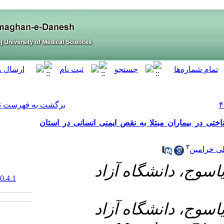
[ English ]
]
Archive
[
برگشت به فهرست نسخه ها
یمنی انسانی در استان
۱- 
‎ 10.61882/armaghanj.30.4.1
۲- 