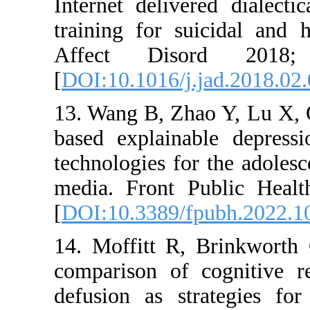
Internet de
training fo
Affect 
[
DOI:10.101
13. Wang B,
based expl
technologies
media. Fro
[
DOI:10.33
14. Moffit
comparison
defusion a