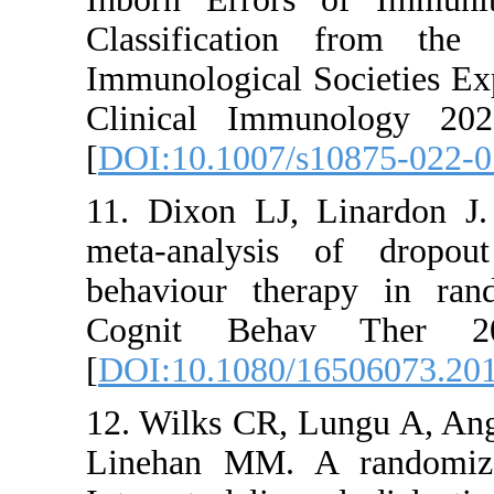
Classifica
Immunologic
Clinical 
[
DOI:10.10
11. Dixon 
meta-analy
behaviour 
Cognit B
[
DOI:10.10
12. Wilks 
Linehan MM