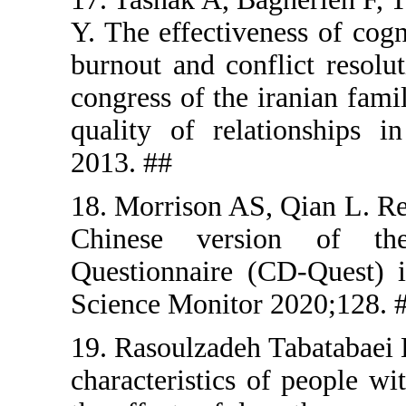
Y. The effec
burnout and
congress of
quality of 
2013. ##
18. Morrison
Chinese v
Questionna
Science Mon
19. Rasoulz
characteris