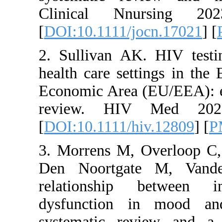
Clinical
[
DOI:10.11
2. Sulliva
health care
Economic A
review. 
[
DOI:10.11
3. Morrens
Den Noort
relation
dysfuncti
systematic