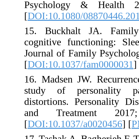
Psycholog
[
DOI:10.10
15. Buckha
cognitive f
Journal of 
[
DOI:10.10
16. Madsen
study of 
distortions
and Tre
[
DOI:10.10
17. Tashak 