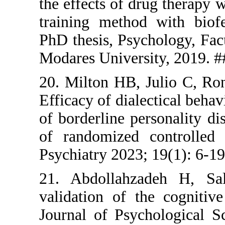
the effects 
training m
PhD thesis,
Modares Uni
20. Milton
Efficacy of 
of borderli
of randomi
Psychiatry 
21. Abdol
validation 
Journal of 