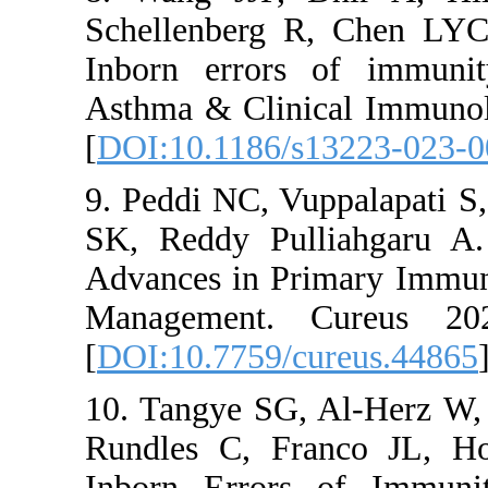
Schellenbe
Inborn err
Asthma & C
[
DOI:10.11
9. Peddi NC
SK, Reddy 
Advances i
Managemen
[
DOI:10.77
10. Tangye
Rundles C
Inborn Er