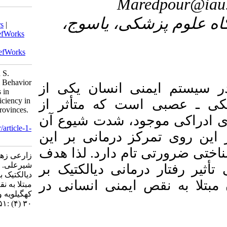
Download citation:
۳- اسوج
BibTeX
|
RIS
|
EndNote
|
Medlars
|
ProCite
|
Reference Manager
|
RefWorks
Send citation to:
Mendeley
Zotero
RefWorks
Zarei Z, Maredpour A, Kharamin S.
Studying the Effect of Dialectical Behavior
سان یکی از
Therapy on Cognitive Distortions in
Patients with Human Immunodeficiency in
که متأثر از
Kohgiluyeh and Boyer-Ahmad provinces.
دت شیوع آن
armaghanj 2025; 30 (4) :451-465
URL:
http://armaghanj.yums.ac.ir/article-1-
رمانی بر این
3747-fa.html
ارد. لذا هدف
زارعی زهره، ماردپور علیرضا، خرامین
شیرعلی. بررسی تأثیر رفتاردرمانی
 دیالکتیک بر
دیالکتیک بر تحریف‌های شناختی در بیماران
نی انسانی در
مبتلا به نقص ایمنی انسانی در استان
کهگیلویه و بویراحمد. ارمغان دانش. ۱۴۰۴;
۳۰ (۴) :۴۵۱-۴۶۵
URL: