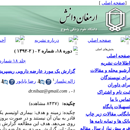
[
صفحه اصلی
]
بخش‌های اصلی
دوره ۱۸، شماره ۲ - ( ۲-۱۳۹۲ )
صفحه اصلی
جلد ۱۸ شماره ۲ صفحات ۱۶۲-۱۵۶
اطلاعات نشریه
آرشیو مجله و مقالات
گزارش یک مورد عارضه دارویی ریسپریدون 
برای نویسندگان
۱
ژاله نیلساز
،
رضا باباپور
،
برای داوران
dr.nilsaz@gmail.com
۱- ،
ثبت نام و اشتراک
تماس با ما
چکیده:
(۸۴۳۷ مشاهده)
تسهیلات پایگاه
چکیده: زمینه و هدف: بیماری اوتیسم یکی 
بایگانی مقالات زیر چاپ
قادر به بیان آن نیستند و در صورت برو
بانک ها و نمایه نامه ها
روی می‌‌‌دهد. هدف این مطالعه گزارش ی
فرم پیش نیاز ارسال مقاله
بیمار: این گزارش موردی به عارضه دارویی