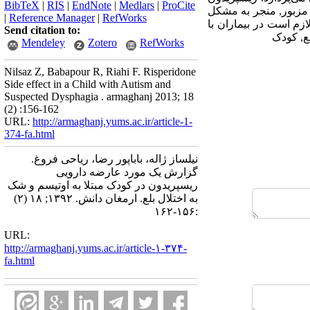
BibTeX
|
RIS
|
EndNote
|
Medlars
|
ProCite
 مزبور, منجر به مشکل
|
Reference Manager
|
RefWorks
زم است در بیماران با
Send citation to:
ع, کودک
Mendeley
Zotero
RefWorks
Nilsaz Z, Babapour R, Riahi F. Risperidone
Side effect in a Child with Autism and
Suspected Dysphagia . armaghanj 2013; 18
(2) :156-162
URL:
http://armaghanj.yums.ac.ir/article-1-
374-fa.html
نیلساز ژاله، باباپور رضا، ریاحی فروغ.
گزارش یک مورد عارضه دارویی
ریسپریدون در کودک مبتلا به اوتیسم و شک
به اختلال بلع. ارمغان دانش. ۱۳۹۲; ۱۸ (۲)
:۱۵۶-۱۶۲
URL:
http://armaghanj.yums.ac.ir/article-۱-۳۷۴-
fa.html