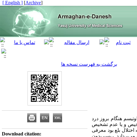
[ English ]
]
Archive
[
برگشت به فهرست نسخه ها
اوتیسم هنگام بروز درد
تشخیص و یا عدم تشخیص
اختلال بلع بود معرفی
Download citation:
ی‌‌‌پردازد. ریسپریدون