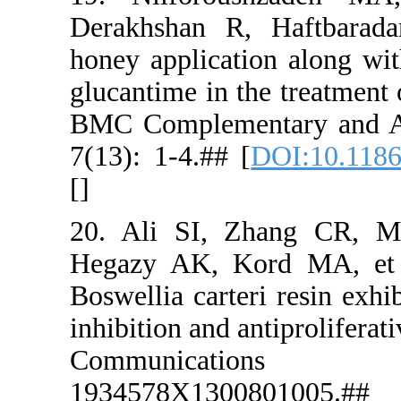
Derakhshan
honey appli
glucantime 
BMC Comple
7(13): 1-4.
[
]
20. Ali S
Hegazy AK,
Boswellia c
inhibition a
Commu
1934578X1