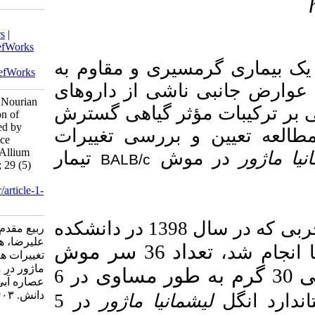
Download citation:
BibTeX
|
RIS
|
EndNote
|
Medlars
|
ProCite
|
Reference Manager
|
RefWorks
Send citation to:
 و مقاوم به
Mendeley
Zotero
RefWorks
ی از داروهای
Rabia Moghadam M, Rezvan H, Nourian
 گیاهی گسترش
A, Hamoonnavard S. Investigation of
Histopathological Changes Caused by
رسی تغییرات
Leishmania major in BALB/c Mice
Treated with Aqueous Extract of Allium
تیمار
BALB/c
sativum(Garlic). armaghanj 2024; 29 (5)
:642-656
URL:
http://armaghanj.yums.ac.ir/article-1-
3673-fa.html
در این مطالعه تجربی که در سال 1398 در دانشکده
ربیع مقدم مریم، رضوان حسین، نوریان
علیرضا، هامون نورد سحر. بررسی
تعداد 36 سر موش
تغییرات هیستوپاتولوژیک ناشی از لیشمانیا
ماژور در موش BALB/c تیمار شده با
در 6
عصاره آبی سیر(Allium sativum). ارمغان
دانش. ۱۴۰۳; ۲۹ (۵) :۶۴۲-۶۵۶
ا ماژور
در 5