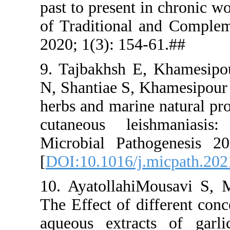
past to pres
of Traditi
2020; 1(3):
9. Tajbakh
N, Shantiae
herbs and m
cutaneous
Microbial 
[
DOI:10.10
10. Ayatol
The Effect 
aqueous ex