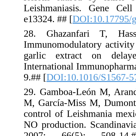
Leishmania
e13324. ## 
28. Ghaz
Immunomodul
garlic ext
Internatio
9.## [
DOI:1
29. Gamboa
M, García‐
control of 
NO product
2007; 66