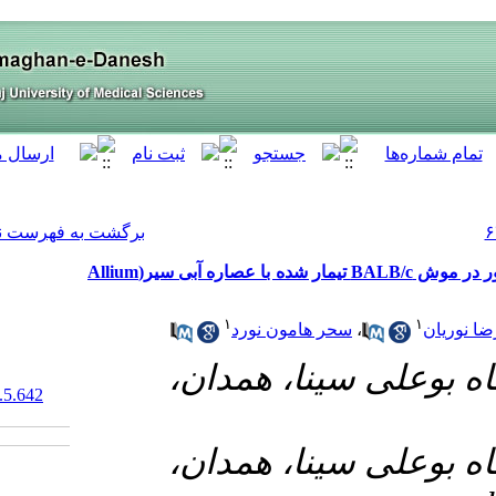
[ English ]
]
Archive
[
برگشت به فهرست نسخه ها
بررسی تغییرات هیستوپاتولوژیک ناشی از لیشمانیا ماژور در موش BALB/c تیمار شده با عصاره آبی سیر(Allium
۱
رد
۱- ان
‎ 10.61186/armaghanj.29.5.642
۲- ان