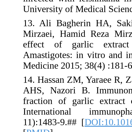
University 
13. Ali Ba
Mirzaei, H
effect of
Amastigotes
Medicine 20
14. Hassan 
AHS, Nazo
fraction of
Internati
11):1483-9.