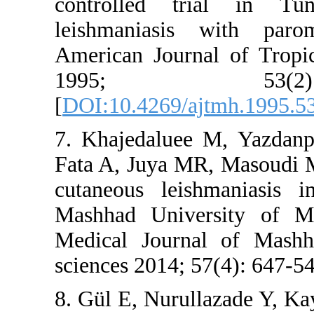
controlle
leishmani
American J
1995
[
DOI:10.42
7. Khajeda
Fata A, Ju
cutaneous 
Mashhad Un
Medical Jo
sciences 20
8. Gül E, N