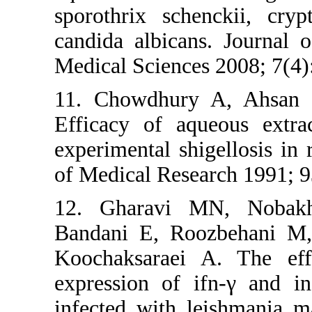
sporothrix
candida alb
Medical Sci
11. Chowd
Efficacy o
experimenta
of Medical 
12. Ghara
Bandani E
Koochaksar
expression
infected wi