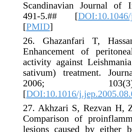
Scandinavi
491-5.##
[
PMID
]
26. Ghaza
Enhancemen
activity a
sativum) t
2006
[
DOI:10.101
27. Akhzar
Comparison
lesions ca