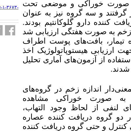
URL:
 موضعی تحت
http://armaghanj.yums.ac.ir/article-۱-۳۶۷۳-
نیز به عنوان
fa.html
کانتیم بودند
 هفتگی ارزیابی شد
افت‌های پوست اطراف
اتولوژیک اخذ
ی آماری تحلیل
 در گروه‌های
کی مشاهده
. جود التهاب
 کننده عصاره
دریافت کننده