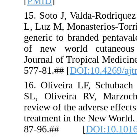
[
PMID
]
15. Soto J,
L, Luz M, M
generic to 
of new wo
Journal of 
577-81.## [
16. Olivei
SL, Olivei
review of th
treatment i
87-96.#