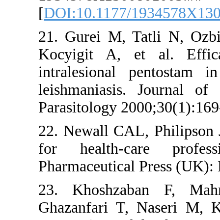
[
DOI:10.11
21. Gurei 
Kocyigit 
intralesio
leishmania
Parasitolog
22. Newall
for healt
Pharmaceuti
23. Khosh
Ghazanfari