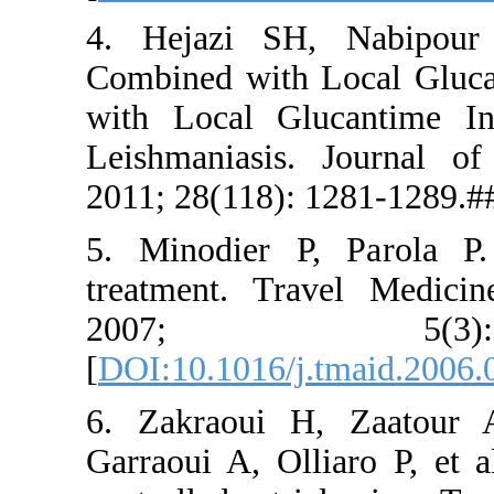
4. Hejazi
Combined w
with Local
Leishmania
2011; 28(11
5. Minodie
treatment.
2007
[
DOI:10.101
6. Zakraou
Garraoui A,