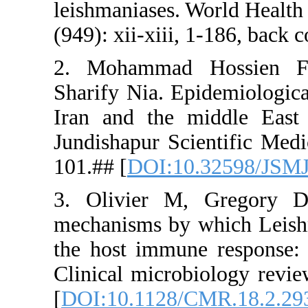
leishmanias
(949): xii-
2. Moham
Sharify Nia
Iran and t
Jundishapur
101.## [
DOI
3. Olivie
mechanisms
the host im
Clinical mi
[
DOI:10.11