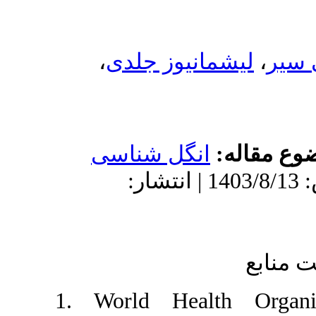
،
 جلدی
 شناسی
: 1403/8/13 | انتشار
1. World 