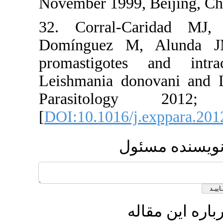
November 19
32. Corra
Domínguez
promastig
Leishmania
Parasit
[
DOI:10.101