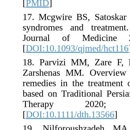
[
PMID
]
17. Mcgwir
syndromes
Journal 
[
DOI:10.10
18. Parviz
Zarshenas 
remedies in
based on T
Therap
[
DOI:10.11
19. Nilfo