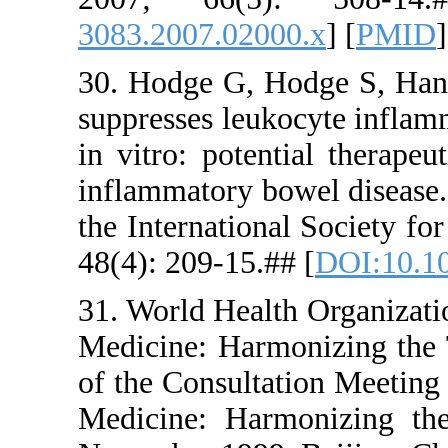
3083.2007.
30. Hodge G
suppresses 
in vitro: p
inflammator
the Interna
48(4): 209-
31. World H
Medicine: 
of the Cons
Medicine: 