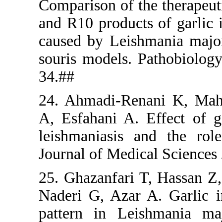
Comparison 
and R10 pro
caused by 
souris mode
34.##
24. Ahmadi
A, Esfahani
leishmania
Journal of 
25. Ghazan
Naderi G, A
pattern in