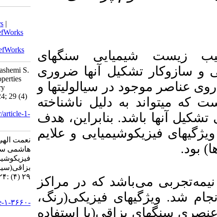
Download citation:
BibTeX
|
RIS
|
EndNote
|
Medlars
|
ProCite
|
Reference Manager
|
RefWorks
Send citation to:
Mendeley
Zotero
RefWorks
ی سنگ­های
ل آنها ضروری
Nematollahi M, Keshavarzi B, Hashemi S.
Occurrence, Physicochemical Properties
یالولیت­ها و
and Clinical Symptoms of Salivary
Stones(Sialoliths). armaghanj 2024; 29 (4)
لیل ناشناخته
:524-541
URL:
http://armaghanj.yums.ac.ir/article-1-
نابراین، هدف
3660-fa.html
میایی و علایم
نعمت الهی محمدجواد، کشاورزی بهنام،
هاشمی سید بصیر. رخداد، ویژگی‌های
فیزیکوشیمیایی و علایم بالینی سنگ‌های
بزاقی(سیالولیت‌ها). ارمغان دانش. ۱۴۰۳;
۲۹ (۴) :۵۲۴-۵۴۱
 که در مراکز
URL:
. ویژگی­های فیزیکی(رنگ
http://armaghanj.yums.ac.ir/article-۱-۳۶۶۰-
ی(با استفاده
fa.html