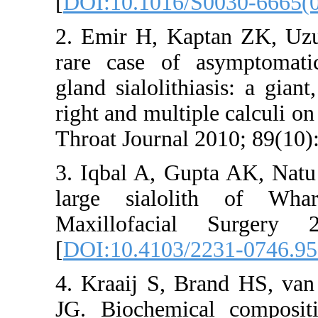
[
DOI:10.10
2. Emir H,
rare case 
gland sialol
right and mu
Throat Jour
3. Iqbal A
large sia
Maxillofa
[
DOI:10.41
4. Kraaij 
JG. Bioche