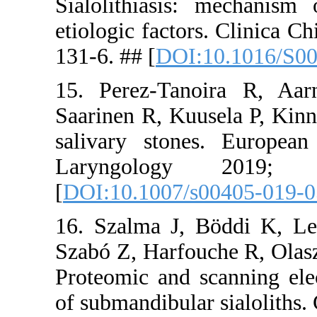
Sialolithi
etiologic f
131-6. ## [
15. Perez-
Saarinen R,
salivary s
Laryngo
[
DOI:10.10
16. Szalma
Szabó Z, Ha
Proteomic a
of submandib