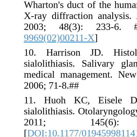
Wharton's 
X-ray diffr
2003; 48
9969(02)00
10. Harri
sialolithia
medical ma
2006; 71-8.
11. Huoh 
sialolithia
2011
[
DOI:10.11