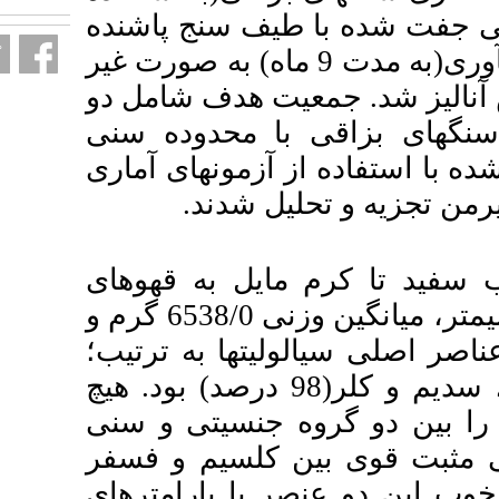
 سنج پاشنده
) پس از جمع­آوری(به مدت 9 ماه) به صورت غیر
 هدف شامل دو
 محدوده سنی
مون­های آماری
 شدند
ل به قهوه­ای
روشن، گستره اندازه 1 تا 40 میلی­متر، میانگین وزنی 6538/0 گرم و
الولیت­ها به ترتیب؛
ربن، کلسیم، فسفر، سدیم و کلر(98 درصد) بود. هیچ
جنسیتی و سنی
). م و فسفر
) ارامترهای