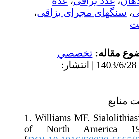
غده
،
ی بزاقی
صي
1403 | انتشار
1. Williams
of North