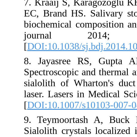
7. Kraaij 
EC, Brand 
biochemical
journa
[
DOI:10.103
8. Jayasr
Spectroscop
sialolith 
laser. Lase
[
DOI:10.10
9. Teymoo
Sialolith cr