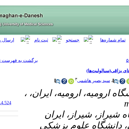
[ English ]
]
Archive
[
برگشت به فهرست نسخه ها
‎ 10.61186/armaghanj.29.4.524
۳- شکی