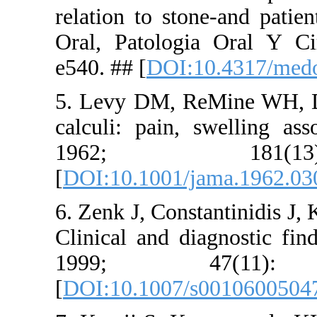
relation to
Oral, Pato
e540. ## [
D
5. Levy DM
calculi: pa
1962;
[
DOI:10.10
6. Zenk J, C
Clinical an
1999
[
DOI:10.10