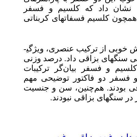
>3/0) و فسفر
­های کربناتی
صری، ویژگی­
اد. درصد وزنی
‌گر ترکیبات
 توضیحی مهم
، سن و جنسیت
بودند