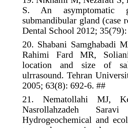
S. An as
submandibul
Dental Scho
20. Shaban
Rahimi Fa
location 
ulrrasound
2005; 63(8)
21. Nemat
Nasroll
Hydrogeoch