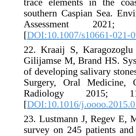
trace elem
southern C
Assess
[
DOI:10.10
22. Kraaij
Gilijamse M
of developin
Surgery, O
Radiolo
[
DOI:10.101
23. Lustman
survey on 2