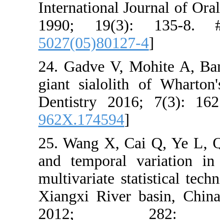
Internation
1990; 19
5027(05)80
24. Gadve 
giant sialo
Dentistry 
962X.1745
25. Wang X,
and tempor
multivariate
Xiangxi Riv
2012