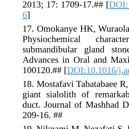
2013; 17: 1
6
]
17. Omokan
Physioche
submandibu
Advances i
100120.## 
18. Mostafa
giant sial
duct. Journ
209-16. ##
19. Niknam