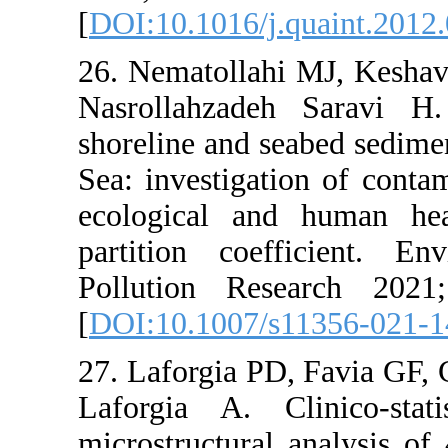
[
DOI:10.101
26. Nemato
Nasrollah
shoreline a
Sea: investi
ecological
partition 
Pollution
[
DOI:10.10
27. Laforgi
Laforgia A
microstructu