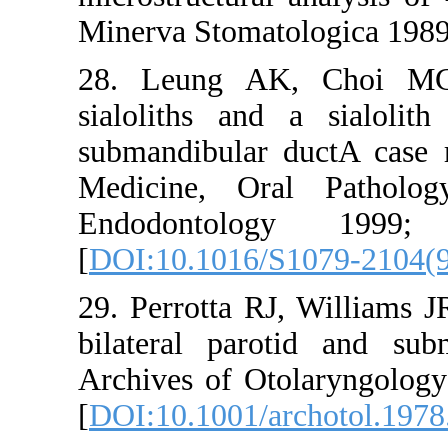
Minerva Sto
28. Leung
sialoliths
submandibu
Medicine,
Endodon
[
DOI:10.10
29. Perrott
bilateral 
Archives o
[
DOI:10.10