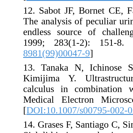
12. Sabot 
The analysis
endless so
1999; 283
8981(99)00
13. Tanak
Kimijima Y
calculus i
Medical E
[
DOI:10.10
14. Grases 