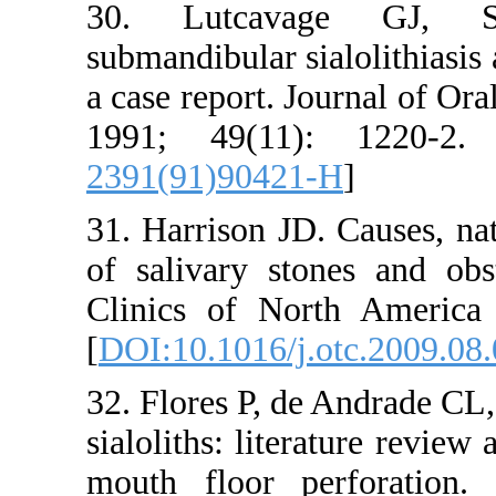
30. Lutc
submandibula
a case repor
1991; 49
2391(91)9
31. Harriso
of salivary
Clinics of
[
DOI:10.101
32. Flores 
sialoliths: 
mouth floo