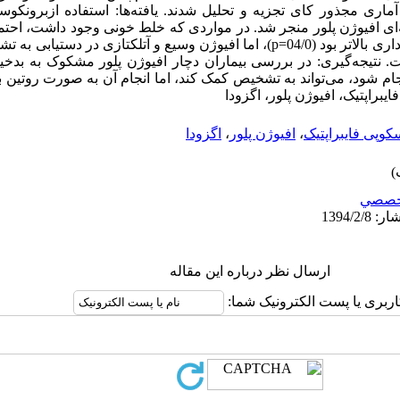
 زمینه‌ای افیوژن پلور منجر شد. در مواردی که خلط خونی وجود داشت، 
با برونکوسکوپی فایبراپتیک به طور معنی‌داری بالاتر بود (04/0=p)، اما افیوژن وسیع و آتل
. نتیجه‌گیری: در بررسی بیماران دچار افیوژن پلور مشکوک به بدخ
جام شود، می‌تواند به تشخیص کمک کند، اما انجام آن به صورت روتین ب
یبراپتیک، افیوژن پلور، اگزودا
کوپی فایبراپتیک
،
افیوژن پلور
،
اگزودا
خصصي
ارسال نظر درباره این مقاله
اربری یا پست الکترونیک شما: