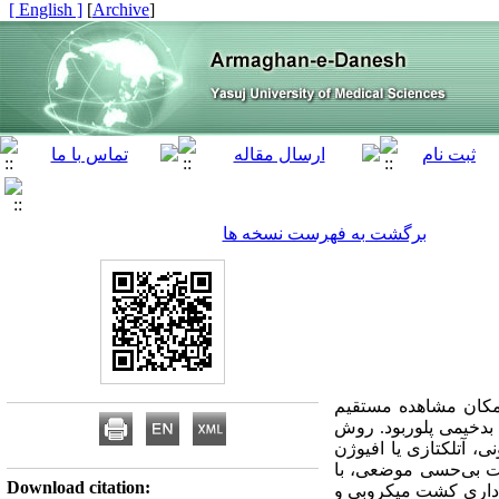
[ English ]
]
Archive
[
برگشت به فهرست نسخه ها
امکان مشاهده مستقیم
 بدخیمی پلوربود. روش
خلط خونی، آتلکتازی یا افیوژن
حت بی‌حسی موضعی، با
Download citation:
برداری کشت میکروبی و