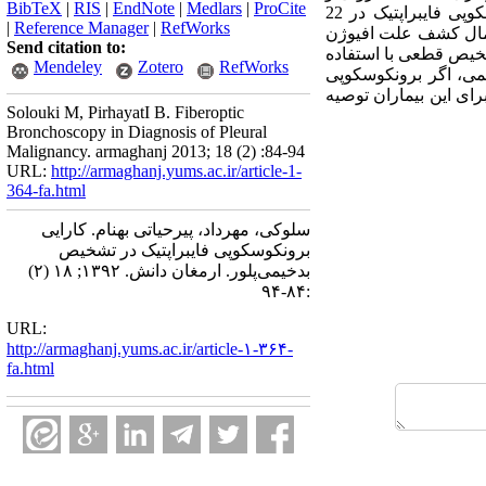
BibTeX
|
RIS
|
EndNote
|
Medlars
|
ProCite
بیوپسی انجام گردید. داده‌های با آزمون آماری مجذور کای تجزیه و تحلیل شدند. یافته‌ها: استفاده ازبرونکوسکوپی فایبراپتیک در 22
|
Reference Manager
|
RefWorks
احتمال کشف علت افیوژن
Send citation to:
کتازی در دستیابی به تشخیص قطعی با استفاده
Mendeley
Zotero
RefWorks
یمی، اگر برونکوسکوپی
رای این بیماران توصیه
Solouki M, PirhayatI B. Fiberoptic
Bronchoscopy in Diagnosis of Pleural
Malignancy. armaghanj 2013; 18 (2) :84-94
URL:
http://armaghanj.yums.ac.ir/article-1-
364-fa.html
سلوکی، مهرداد، پیرحیاتی بهنام. کارایی
برونکوسکوپی فایبراپتیک در تشخیص
بدخیمی‌پلور. ارمغان دانش. ۱۳۹۲; ۱۸ (۲)
:۸۴-۹۴
URL:
http://armaghanj.yums.ac.ir/article-۱-۳۶۴-
fa.html