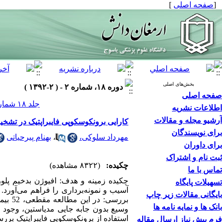
[
صفحه اصلی
]
بخش‌های اصلی
دوره ۱۸، شماره ۲ - ( ۲-۱۳۹۲ )
صفحه اصلی
جلد ۱۸ شماره ۲ صفحات ۹۴-۸۴
اطلاعات نشریه
آرشیو مجله و مقالات
کارایی برونکوسکوپی فایبراپتیک در تشخی
برای نویسندگان
مهرداد سلوکی،
،
بهنام پیرحیاتی
برای داوران
ثبت نام و اشتراک
چکیده:
(۸۳۲۲ مشاهده)
تماس با ما
چکیده زمینه و هدف: افیوژن بدخیم پل
تسهیلات پایگاه
آسیب و نمونه‌برداری را فراهم می‌آورد
بایگانی مقالات زیر چاپ
بررسی
بانک ها و نمایه نامه ها
وسیع بدون جابه جایی مدیاستین، وجود 
استفاده از برونکوسکوپی فایبراپتیک بر
فرم پیش نیاز ارسال مقاله