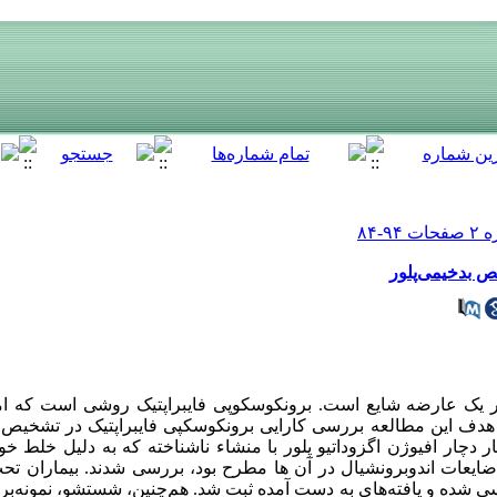
ص بدخیمی‌پلور
ور یک عارضه شایع است. برونکوسکوپی فایبراپتیک روشی است که 
. هدف این مطالعه بررسی کارایی برونکوسکپی فایبراپتیک در تشخیص
: در این مطالعه مقطعی، 52 بیمار دچار افیوژن اگزوداتیو پلور با منشاء ناشناخته که به دلیل 
ضایعات اندوبرونشیال در آن ها مطرح بود، بررسی شدند. بیماران ت
رسی شده و یافته‌های به دست آمده ثبت شد. هم‌چنین، شستشو، نمونه‌