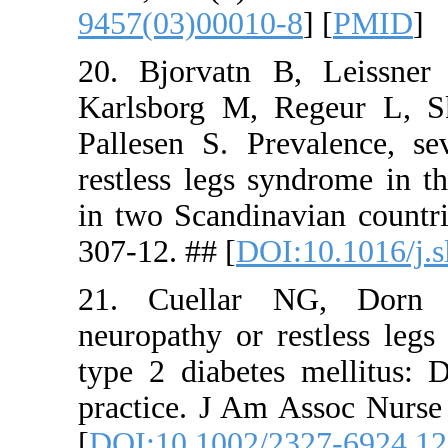
9457(03)00
20. Bjorva
Karlsborg 
Pallesen S.
restless le
in two Scan
307-12. ## 
21. Cuell
neuropathy 
type 2 diab
practice. J
[
DOI:10.10