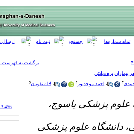
[ English ]
]
Archive
[
برگشت به فهرست نسخه ها
۵
لاله تقویان
،
۱- ج
‎ 10.61186/armaghanj.29.3.456
۲- زشکی