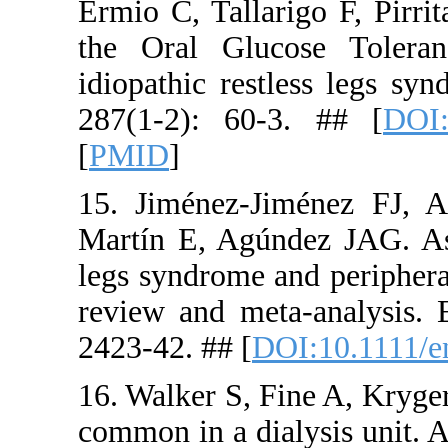
Ermio C, Ta
the Oral 
idiopathic 
287(1-2): 
[
PMID
]
15. Jiméne
Martín E, 
legs syndro
review and
2423-42. ##
16. Walker 
common in a