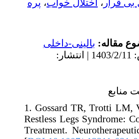
پره
،
 خواب
-داخلی
: 1403/2/11 | انتشار
1. Gossard
Restless L
Treatment.