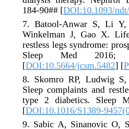
184-90## [
7. Batool-
Winkelman 
restless leg
Sleep M
[
DOI:10.56
8. Skomro
Sleep compl
type 2 dia
[
DOI:10.10
9. Sabic A