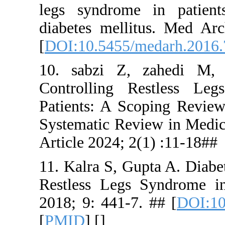
legs syndr
diabetes m
[
DOI:10.54
10. sabzi
Controlli
Patients: A
Systematic 
Article 202
11. Kalra S
Restless L
2018; 9: 44
[
PMID
] [
]