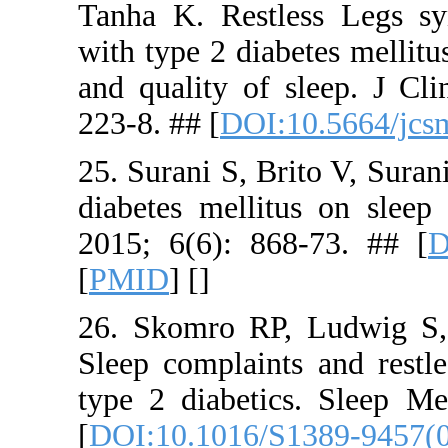
Tanha K. R
with type 2 
and qualit
223-8. ## [
25. Surani 
diabetes me
2015; 6(6)
[
PMID
] [
]
26. Skomr
Sleep compl
type 2 dia
[
DOI:10.10