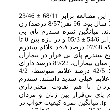
23/46
±
سال و در بازه سنی بین 21 تا 75 سال بود. 96 نفر(8/57 درصد) زن
مره سندرم پای بی
05/3 و در بازه بین 0 تا
35 که 07/68 درصد فاقد علائم سندرم
ار در بیماران
درصد
دارای
علائم متوسط، 4/2
سندرم
 معنی‌داری
نان و مردان
. یت خواب در