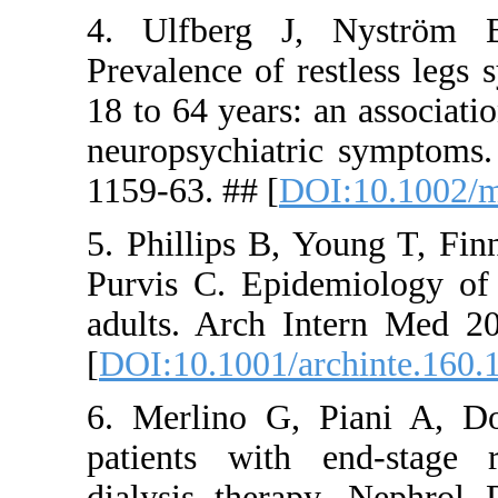
4. Ulfber
Prevalence
18 to 64 ye
neuropsych
1159-63. ##
5. Phillip
Purvis C. 
adults. Ar
[
DOI:10.100
6. Merlino
patients w
dialysis t