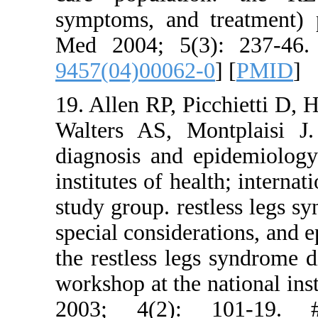
symptoms, 
Med 2004;
9457(04)00
19. Allen R
Walters AS
diagnosis 
institutes o
study group.
special con
the restles
workshop at 
2003; 4(