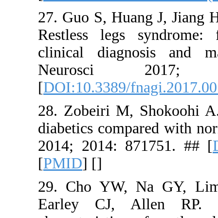
27. Guo S, 
Restless l
clinical 
Neuro
[
DOI:10.33
28. Zobeir
diabetics c
2014; 2014
[
PMID
] [
]
29. Cho Y
Earley CJ