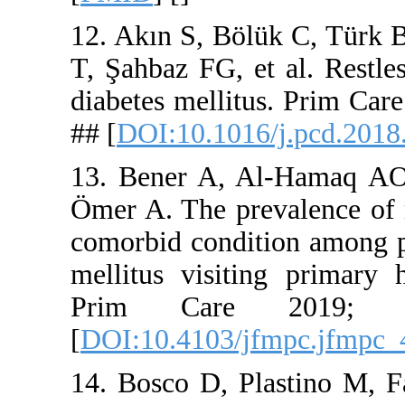
12. Akın S
T, Şahbaz F
diabetes me
## [
DOI:10.
13. Bener
Ömer A. The
comorbid co
mellitus v
Prim Ca
[
DOI:10.41
14. Bosco 