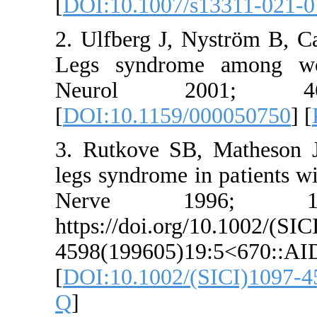
[
DOI:10.10
2. Ulfberg 
Legs synd
Neurol
[
DOI:10.11
3. Rutkove
legs syndro
Nerve
https://doi
4598(1996
[
DOI:10.10
Q
]