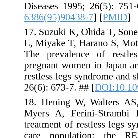
Diseases 1
6386(95)90
17. Suzuki
E, Miyake 
The preva
pregnant wo
restless le
26(6): 673-7
18. Hening
Myers A, F
treatment o
care popu