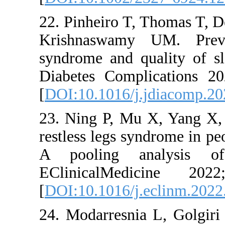
22. Pinheir
Krishnasw
syndrome an
Diabetes C
[
DOI:10.10
23. Ning P
restless leg
A pooling
EClinica
[
DOI:10.10
24. Modarr