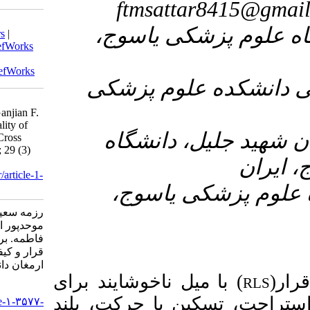
ftms
Download citation:
۳- سوج
BibTeX
|
RIS
|
EndNote
|
Medlars
|
ProCite
|
Reference Manager
|
RefWorks
Send citation to:
Mendeley
Zotero
RefWorks
۴- زشکی
Razmeh S, Sattar F, Ahmadi S,
Movahedpour A, Taghavian L, Ganjian F.
Restless Legs Syndrome and Quality of
۵- اه
Sleep in Pre-diabetic Patients: A Cross
Sectional Study. armaghanj 2024; 29 (3)
:456-466
URL:
http://armaghanj.yums.ac.ir/article-1-
3577-fa.html
۶- ج
رزمه سعید، ستار فاطمه، احمدی مجید،
موحدپور احمد، تقویان لاله، گنجیانی
فاطمه. بررسی ارتباط بین سندرم پای بی
قرار و کیفیت خواب در بیماران پره دیابتی.
ارمغان دانش. ۱۴۰۳; ۲۹ (۳) :۴۵۶-۴۶۶
) وشایند برای
URL:
 حرکت، بلند
http://armaghanj.yums.ac.ir/article-۱-۳۵۷۷-