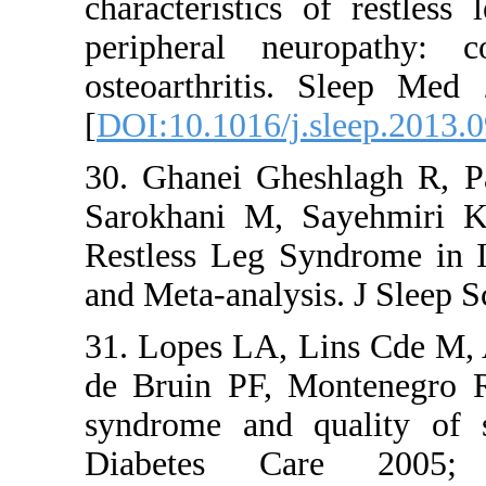
characteris
periphera
osteoarthr
[
DOI:10.101
30. Ghanei
Sarokhani 
Restless L
and Meta-an
31. Lopes 
de Bruin P
syndrome a
Diabetes