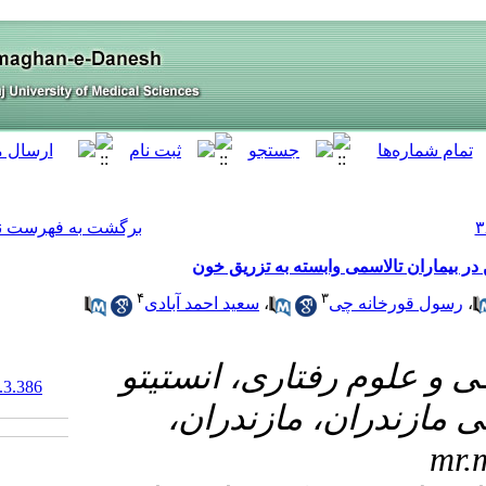
[ English ]
]
Archive
[
برگشت به فهرست نسخه ها
ریق خون
۴
عید احمد آبادی
۱- ستیتو
‎ 10.61186/armaghanj.29.3.386
ندران