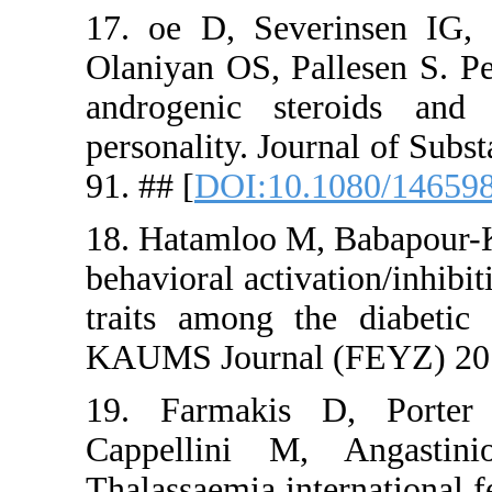
17. oe D, 
Olaniyan OS
androgenic
personality
91. ## [
DOI
18. Hataml
behavioral a
traits amo
KAUMS Jour
19. Farma
Cappellin
Thalassaemia