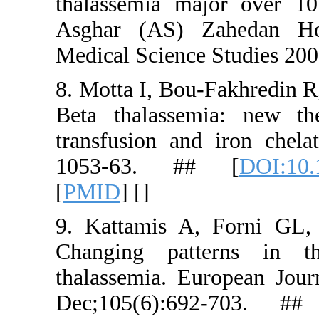
thalassemi
Asghar (A
Medical Sci
8. Motta I,
Beta thala
transfusio
1053-63
[
PMID
] [
]
9. Kattami
Changing 
thalassemi
Dec;105(6