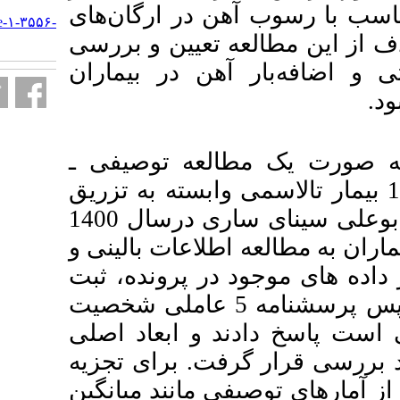
URL:
ر ارگان‌های
http://armaghanj.yums.ac.ir/article-۱-۳۵۵۶-
fa.html
عیین و بررسی
 در بیماران
ه توصیفی ـ
 تالاسمی وابسته به تزریق
خون بخش تالاسمی بیمارستان بوعلی سینای ساری درسال 1400
اعات بالینی و
 پرونده، ثبت
نامه 5 عاملی شخصیت
ابعاد اصلی
. برای تجزیه
مانند میانگین