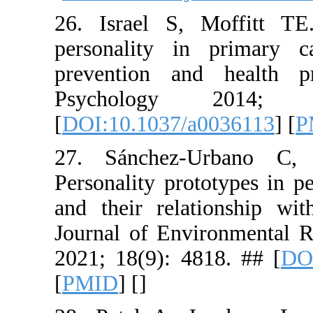
26. Israel
personalit
preventio
Psycho
[
DOI:10.10
27. Sánc
Personality
and their r
Journal of
2021; 18(9
[
PMID
] [
]