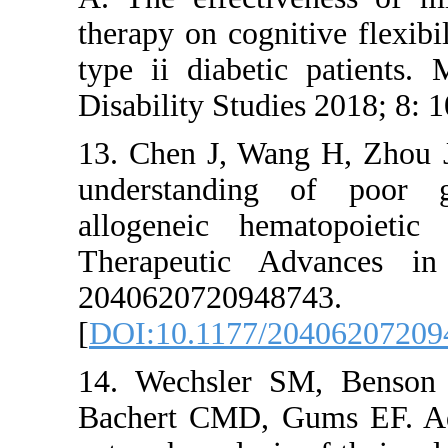
therapy on c
type ii dia
Disability S
13. Chen J
understan
allogeneic
Therapeut
2040
[
DOI:10.11
14. Wechs
Bachert CM