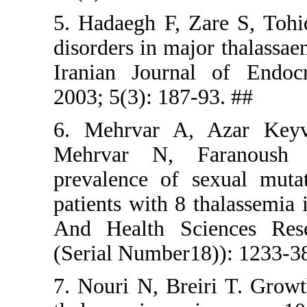
5. Hadaegh
disorders i
Iranian Jo
2003; 5(3):
6. Mehrva
Mehrvar 
prevalence
patients wi
And Health
(Serial Num
7. Nouri N,