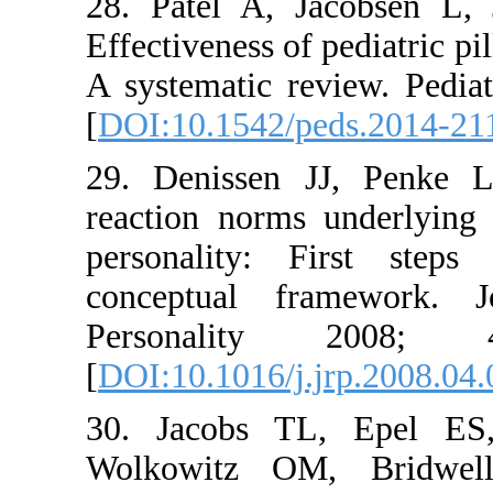
28. Patel 
Effectivenes
A systemati
[
DOI:10.15
29. Deniss
reaction n
personalit
conceptua
Persona
[
DOI:10.101
30. Jacob
Wolkowitz