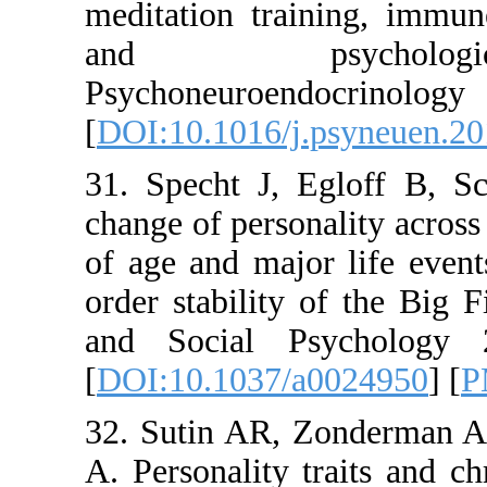
meditation 
and ps
Psychoneu
[
DOI:10.101
31. Specht
change of pe
of age and 
order stabi
and Socia
[
DOI:10.10
32. Sutin 
A. Personal