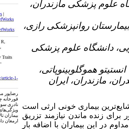
۲- زندران
Download citation:
BibTeX
|
RIS
|
EndNote
|
Medlars
|
ProCite
|
Reference Manager
|
RefWorks
۳- کی رازی
Send citation to:
Mendeley
Zotero
RefWorks
Rezapour M, Bagherzadeh ledari R,
۴- ۴زشکی
Ghorkhanechi R, Ahmad abadi S,
Naderisorki M. Investigating The
Relationship Between Personality Traits
and Iron Overload in Transfusion-
۵- پاتی
Dependent Thalassemia Patients.
armaghanj 2024; 29 (3) :386-402
URL:
http://armaghanj.yums.ac.ir/article-1-
یران
3556-fa.html
رضاپور مریم، باقرزاده لداری رحیم،
قورخانه چی رسول، احمد آبادی سعید،
ونی ارثی است
نادری سورکی محمد. بررسی رابطه بین
ویژگی‌های شخصیتی و اضافه‌بار آهن در
نیازمند تزریق
بیماران تالاسمی وابسته به تزریق خون.
ارمغان دانش. ۱۴۰۳; ۲۹ (۳) :۳۸۶-۴۰۲
با اضافه بار