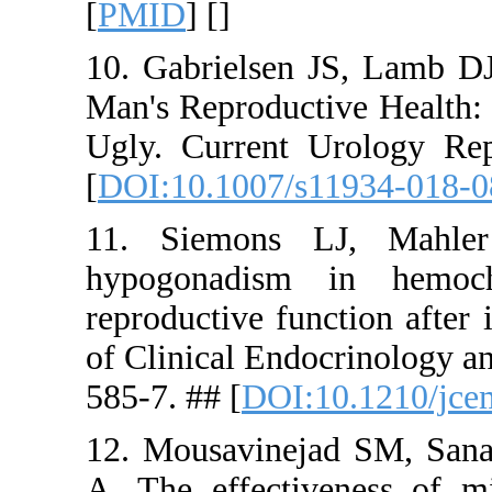
[
PMID
] [
]
10. Gabriel
Man's Repro
Ugly. Curr
[
DOI:10.10
11. Siemo
hypogonad
reproductiv
of Clinical
585-7. ## [
12. Mousav
A. The eff