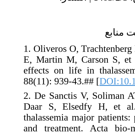
1. Oliveros
E, Martin M
effects on
88(11): 939
2. De Sanc
Daar S, E
thalassemia
and treatm