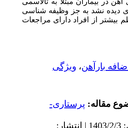
ا به تالاسمی
 وظیفه شناسی
ارای مراجعات
گی
اری
1403 | انتشار