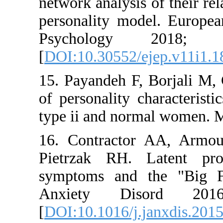
network anal
personalit
Psychol
[
DOI:10.305
15. Payand
of personal
type ii and
16. Contr
Pietrzak 
symptoms a
Anxiety
[
DOI:10.101