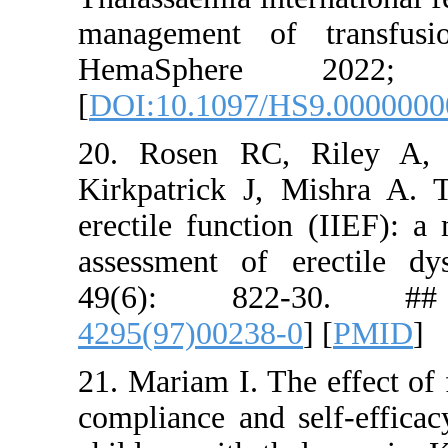
management
HemaSp
[
DOI:10.10
20. Rosen
Kirkpatric
erectile fu
assessment
49(6):
4295(97)00
21. Mariam 
compliance 