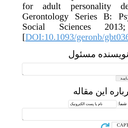
for adult
Gerontolog
Social S
[
DOI:10.10