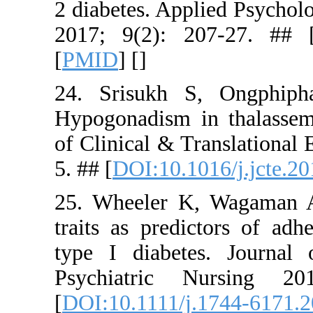
2 diabetes.
2017; 9(2
[
PMID
] [
]
24. Srisu
Hypogonadi
of Clinical
5. ## [
DOI:1
25. Wheele
traits as p
type I dia
Psychiatr
[
DOI:10.11