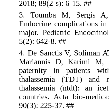
2018; 89(2-
3. Toumba
Endocrine c
major. Ped
5(2): 642-8
4. De Sanct
Mariannis 
paternity 
thalassemi
thalassemi
countries.
90(3): 225-