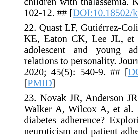
children wi
102-12. ## 
22. Quast 
KE, Eaton 
adolescent
relations to
2020; 45(5
[
PMID
]
23. Novak 
Walker A, W
diabetes a
neuroticism