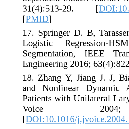
31(4):51
[
PMID
]
17. Spring
Logistic 
Segmentat
Engineering
18. Zhang Y
and Nonli
Patients wit
Voice
[
DOI:10.101