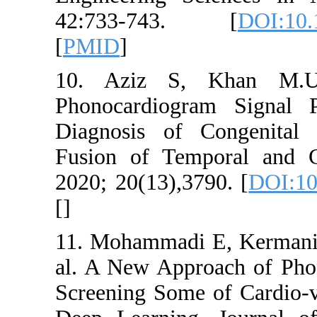
42:733-
[
PMID
]
10. Aziz
Phonocardi
Diagnosis 
Fusion of 
2020; 20(13
[
]
11. Mohamm
al. A New 
Screening 