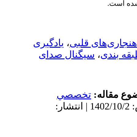
یادگیری
،
ل صدای
صي
: 1402/10/2 | انتشار