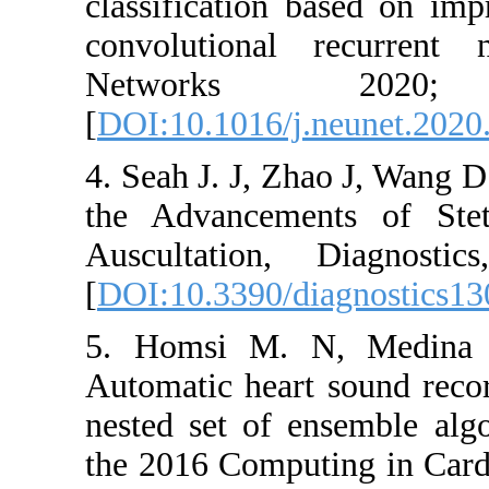
classifica
convolutio
Netwo
[
DOI:10.101
4. Seah J. 
the Advan
Auscultat
[
DOI:10.33
5. Homsi 
Automatic h
nested set 
the 2016 C