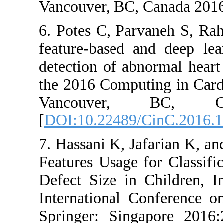
Vancouver,
6. Potes C,
feature-bas
detection o
the 2016 C
Vancouv
[
DOI:10.22
7. Hassani 
Features Us
Defect Siz
Internatio
Springer: 