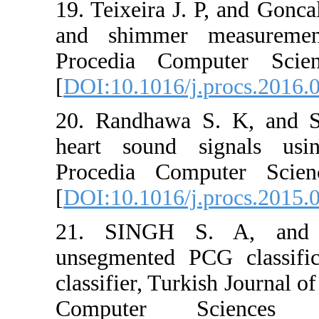
19. Teixeira
and shimm
Procedia 
[
DOI:10.101
20. Randha
heart soun
Procedia 
[
DOI:10.101
21. SIN
unsegmente
classifier, 
Computer