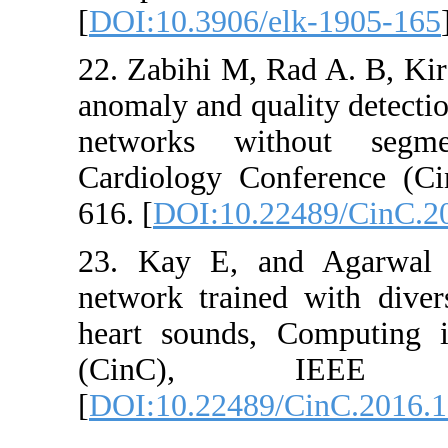
[
DOI:10.39
22. Zabihi 
anomaly and
networks 
Cardiology
616. [
DOI:1
23. Kay E
network tra
heart soun
(CinC
[
DOI:10.22