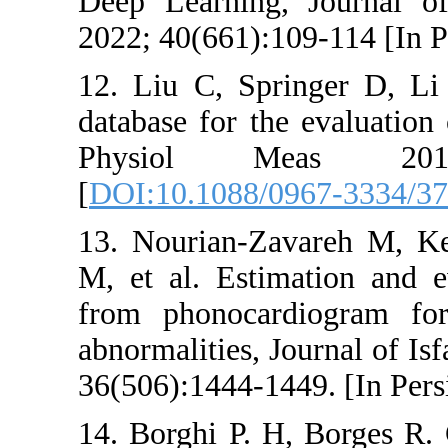
Deep Learn
2022; 40(66
12. Liu C,
database fo
Physiol
[
DOI:10.10
13. Nouria
M, et al. 
from phono
abnormaliti
36(506):144
14. Borghi 