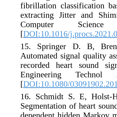
fibrillatio
extracting
Compute
[
DOI:10.101
15. Sprin
Automated s
recorded h
Engineeri
[
DOI:10.10
16. Schmid
Segmentatio
dependent 