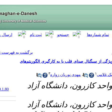
[ English ]
]
Archive
[
برگشت به فهرست نسخه ها
‌ارگیری الگوریتم‌های
۳
واره
۱-  آزاد
‎ 10.61186/armaghanj.29.1.80
۲-  آزاد