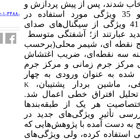
س از پیش پردازش و
URL:
35 ویژگی مورد استفاده در
http://armaghanj.yums.ac.ir/article-۱-۳۴۸۸-
fa.html
یژگی از سیگنال‌های صدای
تگی متوسط
، حلی(برحسب
ریب اغتشاش
 و مرکز جرم
رودی به
چهار
ر پشتیبان
K
طی اعمال شد
طبقه‌بندها
های جدید در
ژوهش‌هایی که
لی ویژگی‌های