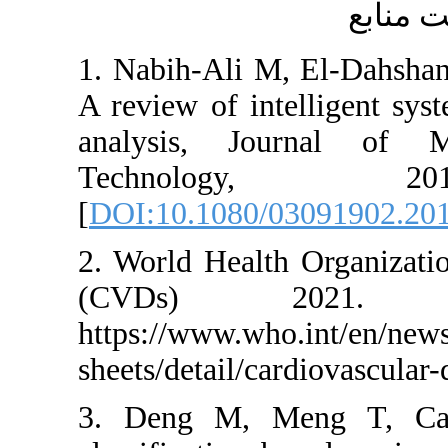
1. Nabih-A
A review of
analysis,
Techno
[
DOI:10.10
2. World He
(CVDs)
https://www
sheets/detai
3. Deng M