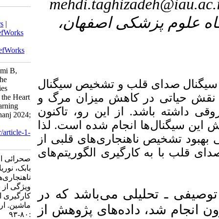
mehdi.tag
Download citation:
۳- فهان
BibTeX
|
RIS
|
EndNote
|
Medlars
|
ProCite
|
Reference Manager
|
RefWorks
Send citation to:
Mendeley
Zotero
RefWorks
Sahraee E, Taghizadeh M, Gholami B,
Nourian-Zavareh M. Improving the
 تشخیص سیگنال
Diagnosis of Cardiac Abnormalities
ش میزان مرگ و
Through Feature Extraction from the Heart
Sound Signal Using Machine Learning
این رو، تاکنون
Classification Algorithms. armaghanj 2024;
 شده است. لذا
29 (1) :80-93
URL:
http://armaghanj.yums.ac.ir/article-1-
ی‌های قلبی از
3488-fa.html
 الگوریتم‌های
صحرائی الهام، تقی زاده مهدی، غلامی
بابک، نوریان زواره مهدی. ‌بهبود تشخیص
ناهنجاری‌های قلبی از طریق استخراج
ویژگی از سیگنال صدای قلب با به
ی‌باشد که در
کارگیری الگوریتم‌های طبقه‌بندی یادگیری
ماشین. ارمغان دانش. ۱۴۰۳; ۲۹ (۱)
های پژوهش از
:۸۰-۹۳