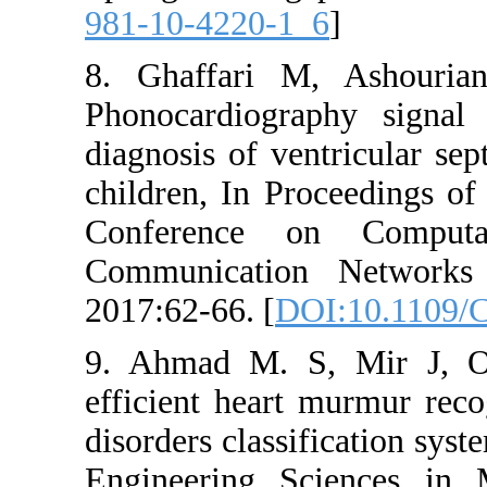
981-10-422
8. Ghaffa
Phonocardi
diagnosis o
children, I
Conferenc
Communica
2017:62-66.
9. Ahmad 
efficient h
disorders cl
Engineerin