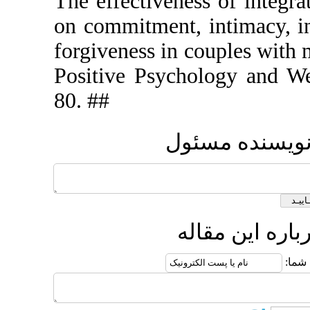
The effecti
on commitme
forgiveness
Positive P
80. ##