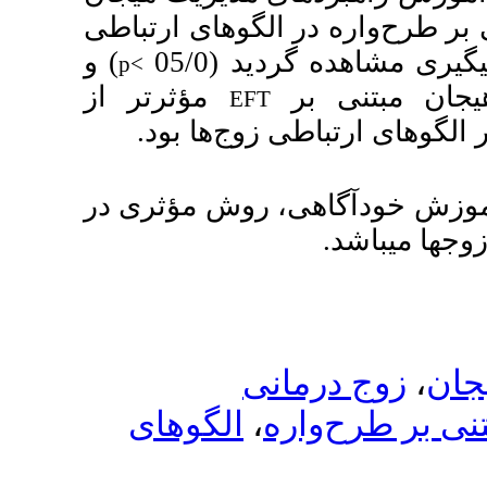
گوهای ارتباطی
05/
) و
p<
مؤثرتر از
E
.
ج‌ها بود
وش مؤثری در
الگوهای