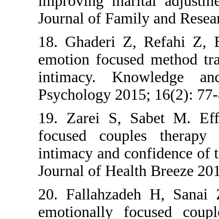
improving 
Journal of 
18. Ghader
emotion fo
intimacy.
Psychology 
19. Zarei 
focused c
intimacy an
Journal of 
20. Fallah
emotionall