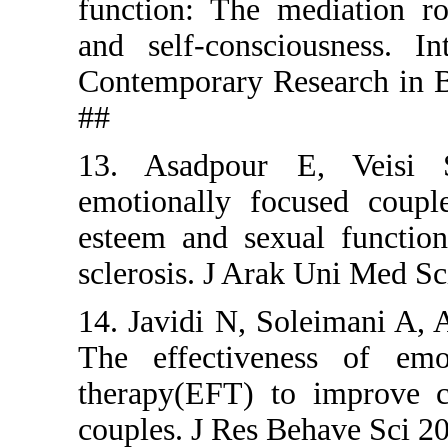
function: T
and self-co
Contemporar
##
13. Asadp
emotionall
esteem and
sclerosis. 
14. Javidi
The effect
therapy(EF
couples. J 