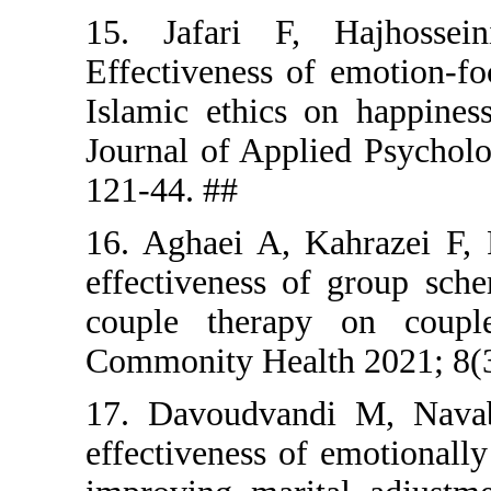
15. Jafar
Effectivene
Islamic eth
Journal of 
121-44. ##
16. Aghaei
effectiven
couple the
Commonity H
17. Davoud
effectivene