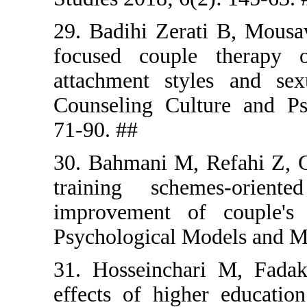
29. Badihi 
focused c
attachment
Counseling
71-90. ##
30. Bahmani
training 
improvemen
Psychologic
31. Hossei
effects of