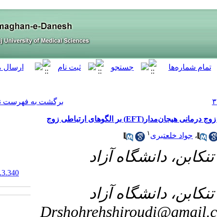
[ English ]
]
Archive
[
برگشت به فهرست نسخه ها
۱- 
‎ 10.61186/armaghanj.28.3.340
۲- 
Drshohreh