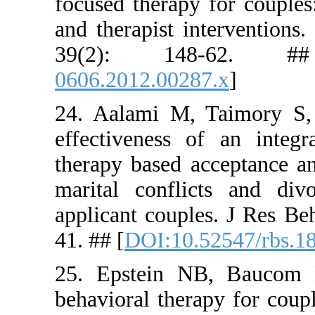
focused the
and therapi
39(2):
0606.2012.
24. Aalam
effectiven
therapy ba
marital co
applicant c
41. ## [
DOI
25. Epste
behavioral 