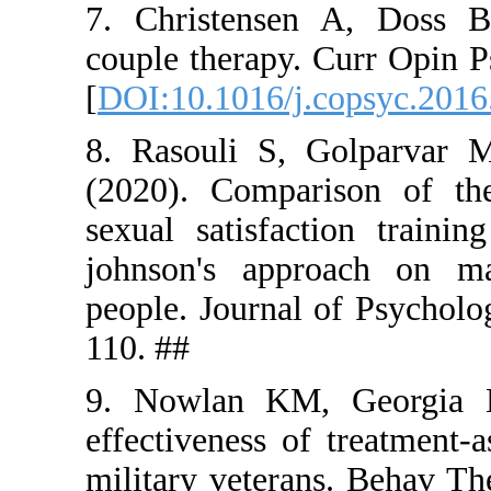
7. Christe
couple ther
[
DOI:10.101
8. Rasouli
(2020). Co
sexual sat
johnson's 
people. Jou
110. ##
9. Nowlan
effectivene
military ve