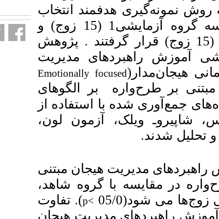
fa.html
یری هدفمند انتخاب
شدند و به طور تصادفی در سه گروه آزمایشی1 (15 زوج) و
 زوج) قرار گرفتند . پژوهش
های مدیریت
Emotionally focu
) ر الگوهای
با استفاده از
ک، آزمون لون
 هیجان مبتنی
با گروه شاهد
). تفاوت
p<
مدیریت هیجان