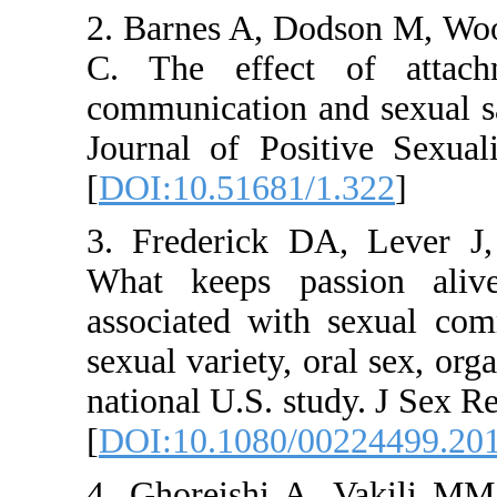
2. Barnes 
C. The ef
communicati
Journal of
[
DOI:10.51
3. Frederi
What keeps
associated
sexual varie
national U.
[
DOI:10.10
4. Ghoreis