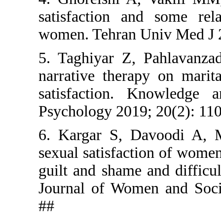
satisfacti
women. Tehr
5. Taghiya
narrative 
satisfacti
Psychology 
6. Kargar 
sexual satis
guilt and s
Journal of
##