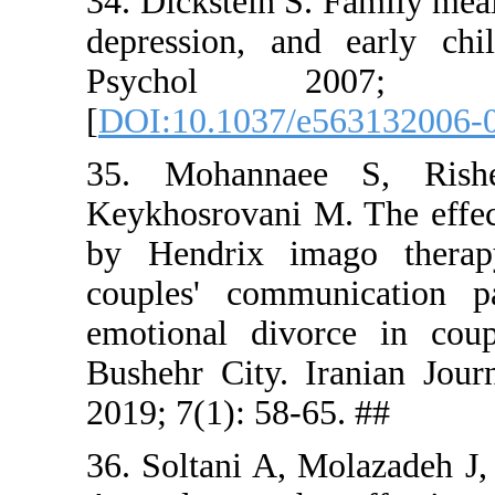
34. Dickste
depression
Psych
[
DOI:10.10
35. Mohan
Keykhosrova
by Hendri
couples' c
emotional 
Bushehr Cit
2019; 7(1):
36. Soltan