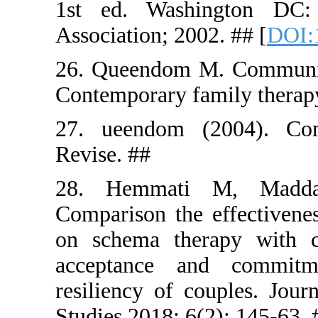
1st ed. W
Association
26. Queend
Contempora
27. ueend
Revise. ##
28. Hemm
Comparison 
on schema 
acceptanc
resiliency
Studies 201