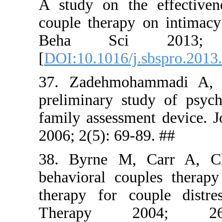
A study on
couple the
Beha S
[
DOI:10.101
37. Zadeh
preliminary
family asse
2006; 2(5):
38. Byrne
behavioral
therapy fo
Therap