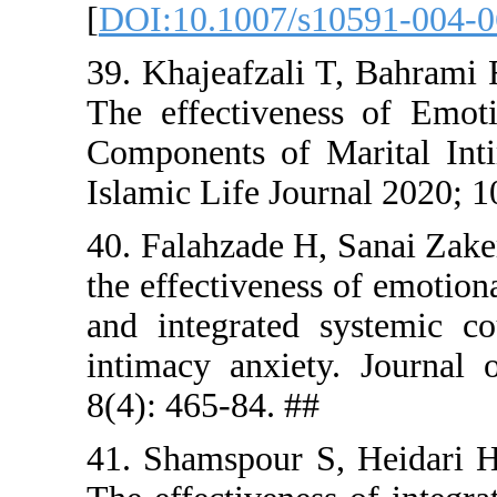
[
DOI:10.10
39. Khajeaf
The effect
Components
Islamic Lif
40. Falahza
the effecti
and integr
intimacy a
8(4): 465-8
41. Shamsp