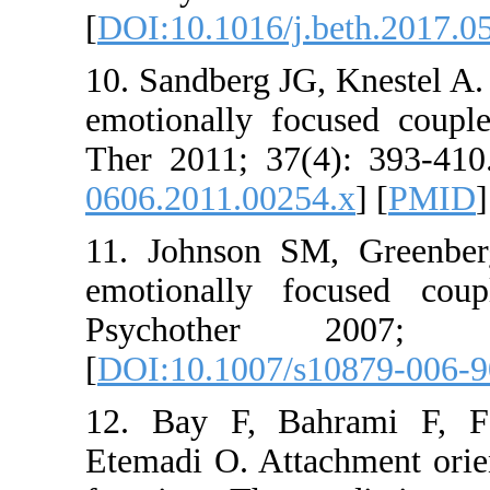
[
DOI:10.101
10. Sandber
emotionall
Ther 2011;
0606.2011.
11. Johnso
emotional
Psychot
[
DOI:10.10
12. Bay F
Etemadi O. 