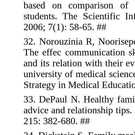
based on 
students. 
2006; 7(1):
32. Norouz
The effec 
and its rela
university 
Strategy in
33. DePaul 
advice and r
215: 382-68