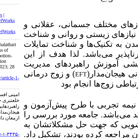
Download citation:
BibTeX
|
RIS
|
EndNote
|
Medlars
|
ProCite
|
Reference Manager
|
RefWorks
ی، عقلانی و
Send citation to:
Mendeley
Zotero
RefWorks
وانی و شناخت
ناخت تمایلات
Amini A, Ghorbanshirroudi S, Khalatbari
J. Comparison of the Effectiveness of
ا هدف از این
Teaching Strategies Based on Emotion-
Oriented Couple on Communication
های مدیریت
Patterns of Couples. armaghanj 2023; 28
) زوج درمانی
(3) :340-354
URL:
http://armaghanj.yums.ac.ir/article-1-
بود
3435-fa.html
امینی افسانه، قربان شیرودی شهره،
خلعتبری جواد. مقایسه اثربخشی آموزش
 پیش‌آزمون و
راهبردهایی مبتنی بر رویکرد زوج درمانی
هیجان‌مدار(EFT) بر الگوهای ارتباطی زوج.
ورد بررسی را
ارمغان دانش. ۱۴۰۲; ۲۸ (۳) :۳۴۰-۳۵۴
مشکلاتشان به
URL:
د، تشکیل داد
http://armaghanj.yums.ac.ir/article-۱-۳۴۳۵-