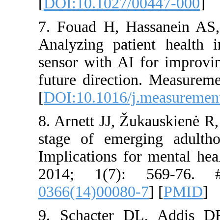
[
DOI:10.10
7. Fouad H
Analyzing 
sensor with
future dir
[
DOI:10.10
8. Arnett J
stage of e
Implication
2014; 1(
0366(14)00
9. Schact