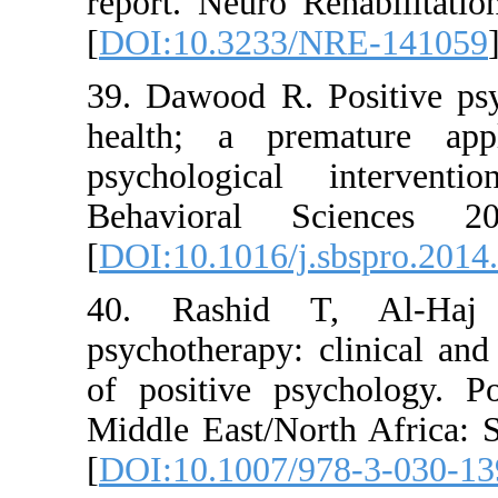
report. Neu
[
DOI:10.3
39. Dawood
health; a 
psychologi
Behavior
[
DOI:10.101
40. Rash
psychothera
of positiv
Middle East
[
DOI:10.10