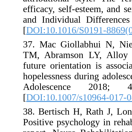
efficacy, se
and Indivi
[
DOI:10.10
37. Mac Gi
TM, Abram
future orie
hopelessnes
Adolesc
[
DOI:10.10
38. Bertis
Positive ps