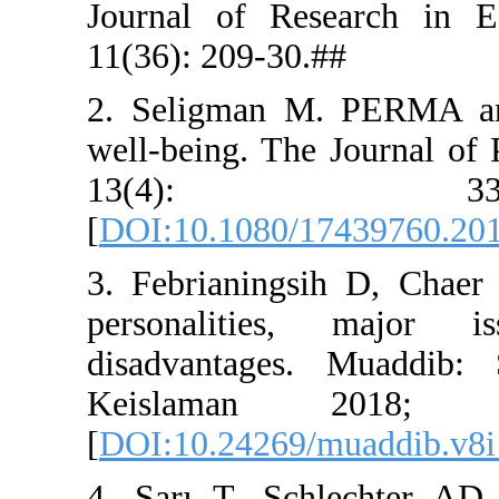
Journal of
11(36): 209
2. Seligma
well-being.
13(
[
DOI:10.10
3. Febrian
personali
disadvant
Keisla
[
DOI:10.24
4. Sarı T,