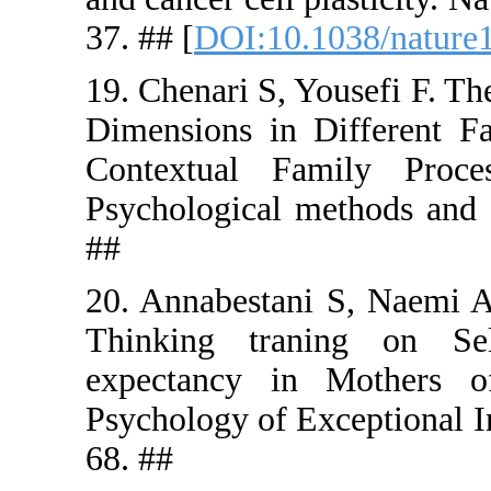
37. ## [
DOI
19. Chenari 
Dimensions
Contextua
Psychologi
##
20. Annabes
Thinking 
expectanc
Psychology 
68. ##