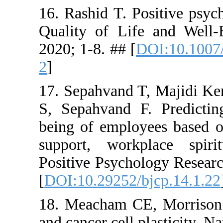
16. Rashid 
Quality of
2020; 1-8. 
2
]
17. Sepahv
S, Sepahva
being of em
support, w
Positive Ps
[
DOI:10.292
18. Meacha
and cancer c