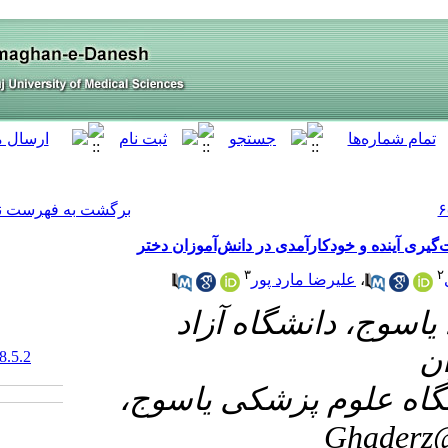
[ English ]
]
Archive
[
برگشت به فهرست نسخه ها
ش‌آموزان دختر
۱- د
‎ 10.61186/armaghanj.28.5.2
۲- اسوج