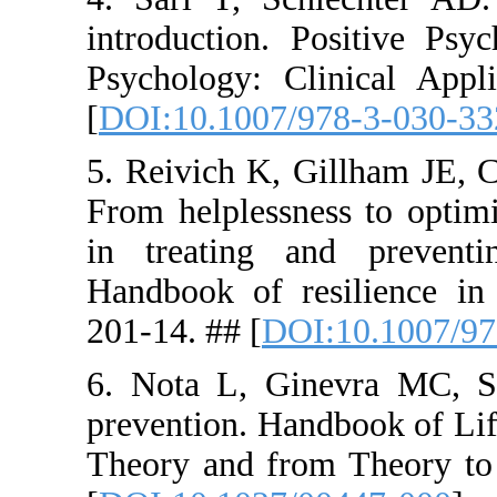
introductio
Psychology
[
DOI:10.10
5. Reivich
From helple
in treatin
Handbook o
201-14. ## 
6. Nota L,
prevention.
Theory and