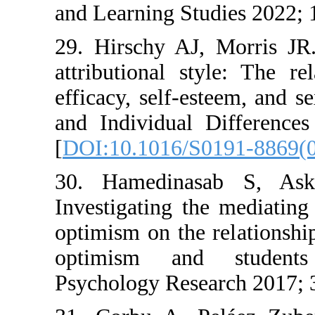
and Learnin
29. Hirschy
attribution
efficacy, se
and Indivi
[
DOI:10.10
30. Hamed
Investigati
optimism on
optimism 
Psychology 