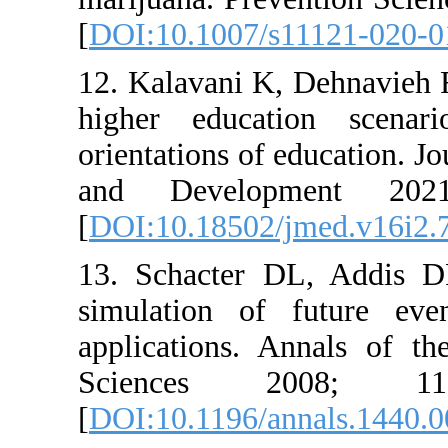
[
DOI:10.10
12. Kalava
higher edu
orientation
and Deve
[
DOI:10.18
13. Schact
simulation
applicatio
Science
[
DOI:10.11