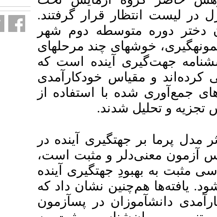
 قرار گرفتند
سطه دوم شهر
چند مرحله­ای
ینده است که
س خودکارآمدی
ا استفاده از
ند
گیری آینده در
ر و مثبت است
ت­گیری آینده
ن نشان داد که
 در پس­آزمون