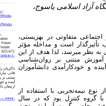
۳- سوج
Download citation:
BibTeX
|
RIS
|
EndNote
|
Medlars
|
ProCite
|
Reference Manager
|
RefWorks
Send citation to:
Mendeley
Zotero
RefWorks
Zakeryanzade S, Zadehbagheri G,
 در بهزیستی
Maredpour A. The effect of Education
Based on Positive Psychology on Future
مداخله مؤثر
Orientation and Self-Efficacy in Female
ا هدف از این
Students. armaghanj 2023; 28 (5) :655-672
URL:
http://armaghanj.yums.ac.ir/article-1-
روان‌شناسی
3434-fa.html
 دانش­آموزان
ذاکریان زاده سیده راضیه، زاده باقری
قادر، مارد پور علیرضا. بررسی اثر آموزش
مبتنی بر روان‌شناسی مثبت بر جهت‌گیری
آینده و خودکارآمدی در دانش‌آموزان دختر.
ارمغان دانش. ۱۴۰۲; ۲۸ (۵) :۶۵۵-۶۷۲
ا استفاده از
URL:
د که در سال
http://armaghanj.yums.ac.ir/article-۱-۳۴۳۴-
fa.html
زمایش تحت