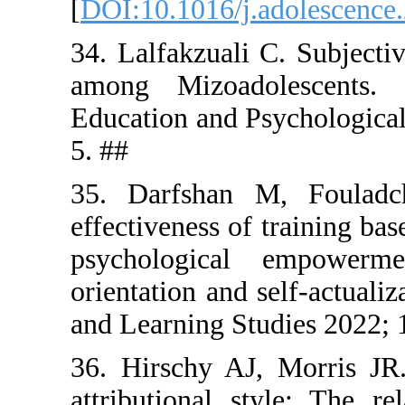
[
DOI:10.101
34. Lalfakz
among Mizo
Education a
5. ##
35. Darfs
effectivene
psycholog
orientation 
and Learnin
36. Hirschy
attribution