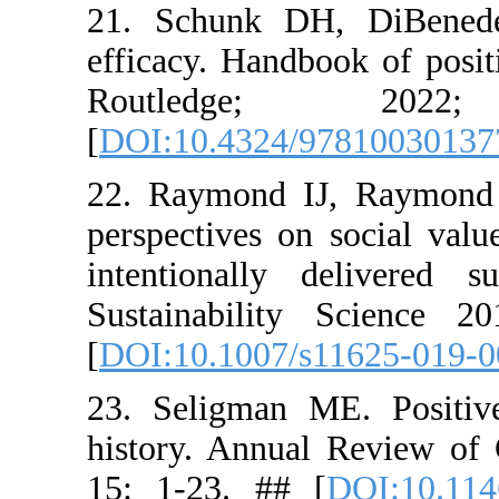
21. Schun
efficacy. H
Routl
[
DOI:10.43
22. Raymon
perspective
intentional
Sustainabi
[
DOI:10.10
23. Seligm
history. A
15: 1-23. 