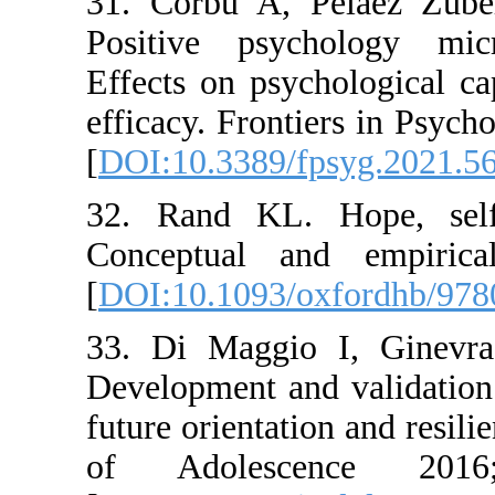
31. Corbu 
Positive p
Effects on 
efficacy. F
[
DOI:10.33
32. Rand K
Conceptua
[
DOI:10.10
33. Di Ma
Development
future orien
of Adol