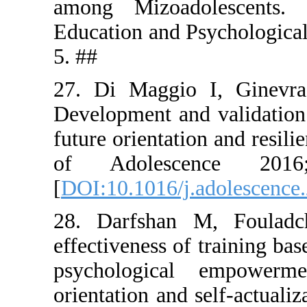
among Mizo
Education a
5. ##
27. Di Ma
Development
future orien
of Adol
[
DOI:10.101
28. Darfs
effectivene
psycholog
orientation 