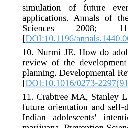
simulation
applicatio
Science
[
DOI:10.11
10. Nurmi J
review of 
planning. D
[
DOI:10.10
11. Crabtr
future orie
Indian ado
marijuana. 