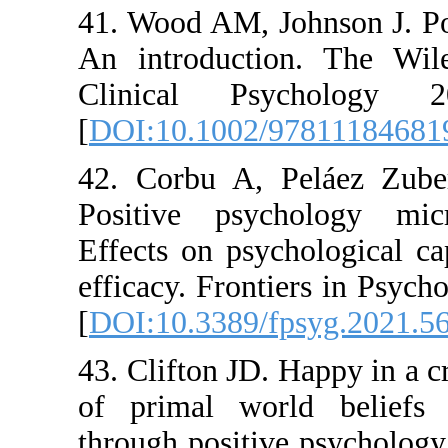
41. Wood AM
An introdu
Clinical
[
DOI:10.10
42. Corbu 
Positive p
Effects on 
efficacy. F
[
DOI:10.33
43. Clifton
of primal 
through pos