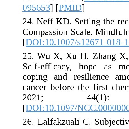
095653
] [
P
24. Neff KD.
Compassion 
[
DOI:10.10
25. Wu X, 
Self-effic
coping and
cancer befo
2021
[
DOI:10.10
26. Lalfakz