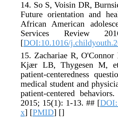
14. So S, 
Future ori
African Am
Service
[
DOI:10.101
15. Zachar
Kjær LB, T
patient-ce
medical stu
patient-ce
2015; 15(1)
x
] [
PMID
] 