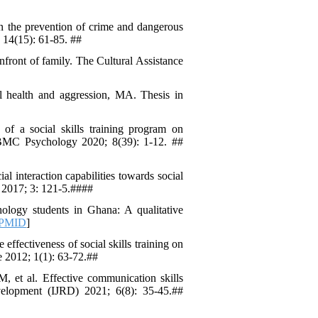
on the prevention of crime and dangerous
; 14(15): 61-85. ##
nfront of family. The Cultural Assistance
ral health and aggression, MA. Thesis in
of a social skills training program on
rs. BMC Psychology 2020; 8(39): 1-12. ##
al interaction capabilities towards social
e 2017; 3: 121-5.####
ology students in Ghana: A qualitative
PMID
]
fectiveness of social skills training on
ne 2012; 1(1): 63-72.##
et al. Effective communication skills
elopment (IJRD) 2021; 6(8): 35-45.##