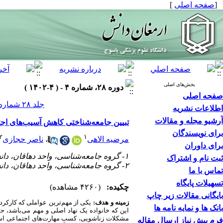
]
صفحه اصلی
[
بخش‌های اصلی
دوره ۲۸، شماره ۴ - ( ۴-۱۴۰۲ )
صفحه اصلی
جلد ۲۸ شماره ۴ صفحات ۵۰۶-۴۹۱
اطلاعات نشریه
آرشیو مجله و مقالات
تبیین جامعه‌شناختی کاهش آسیب‌های اج
برای نویسندگان
۲
۱
ناصر حجازی
،
مرضیه الاهی
برای داوران
۱- گروه جامعه‌شناسی، واحد دهاقان، دانشگاه آزاد اسلامی، دهاقان، ایران
ثبت نام و اشتراک
۲- گروه جامعه‌شناسی، واحد دهاقان، دانشگاه آزاد اسلامی، دهاقان، ایران ،
تماس با ما
تسهیلات پایگاه
چکیده:
(۴۲۶۰ مشاهده)
بایگانی مقالات زیر چاپ
زمینه و هدف:
یکی از مهم‌ترین عواملی که کارکرد
بانک ها و نمایه نامه ها
این که خانواده یک ‌نهاد اصلی و مهم می‌باشد، ح
مشکلات زناشویی، کسبِ مهارت‌های اجتماعی است
فرم پیش نیاز ارسال مقاله