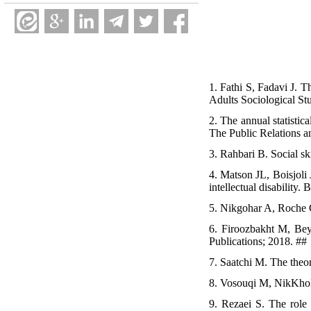
1. Fathi S, Fadavi J. T
Adults Sociological St
2. The annual statistic
The Public Relations a
3. Rahbari B. Social ski
4. Matson JL, Boisjoli 
intellectual disability
5. Nikgohar A, Roche G
6. Firoozbakht M, Bey
Publications; 2018. ##
7. Saatchi M. The theor
8. Vosouqi M, NikKholq
9. Rezaei S. The role 