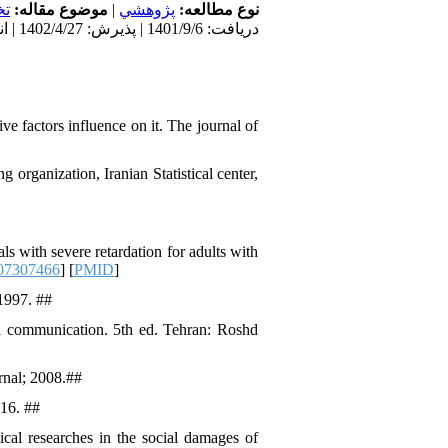
ت
موضوع مقاله:
|
پژوهشي
نوع مطالعه:
دریافت: 1401/9/6 | پذیرش: 1402/4/27 | انتشار: 1402/4/31
e factors influence on it. The journal of
 organization, Iranian Statistical center,
als with severe retardation for adults with
07307466
] [
PMID
]
 1997. ##
al communication. 5th ed. Tehran: Roshd
ernal; 2008.##
016. ##
ical researches in the social damages of