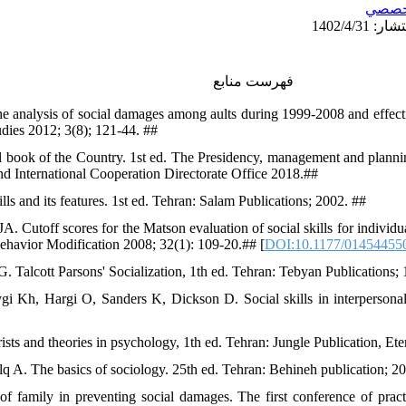
خصصي
فهرست منابع
he analysis of social damages among aults during 1999-2008 and effectiv
udies 2012; 3(8); 121-44. ##
al book of the Country. 1st ed. The Presidency, management and planning
nd International Cooperation Directorate Office 2018.##
lls and its features. 1st ed. Tehran: Salam Publications; 2002. ##
JA. Cutoff scores for the Matson evaluation of social skills for individu
. Behavior Modification 2008; 32(1): 109-20.## [
DOI:10.1177/01454455
. Talcott Parsons' Socialization, 1th ed. Tehran: Tebyan Publications;
gi Kh, Hargi O, Sanders K, Dickson D. Social skills in interperson
ists and theories in psychology, 1th ed. Tehran: Jungle Publication, Et
 A. The basics of sociology. 25th ed. Tehran: Behineh publication; 2
of family in preventing social damages. The first conference of pract