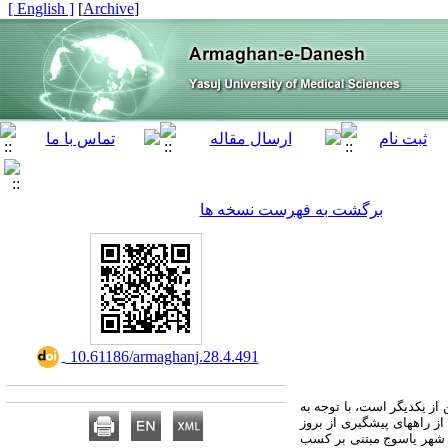
[ English ]
]
Archive
[
برگشت به فهرست نسخه ها
‎ 10.61186/armaghanj.28.4.491
از یکدیگر است، با توجه به
از راههای پیشگیری از بروز
 شهر یاسوج مبتنی بر کسب