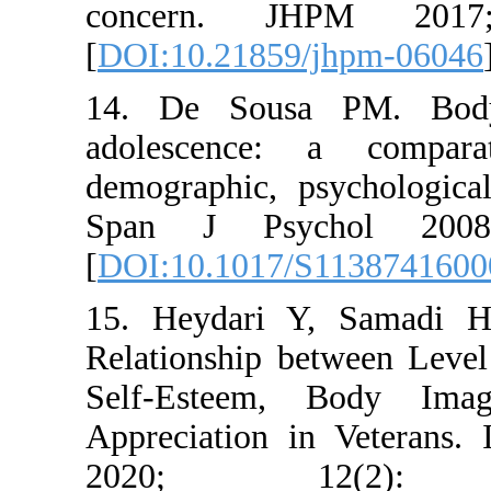
concern
[
DOI:10.21
14. De So
adolescen
demographi
Span J P
[
DOI:10.10
15. Heyda
Relationshi
Self-Est
Appreciati
2020;