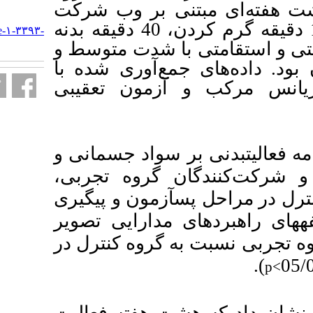
 بر وب شرکت
URL:
کردند و برنامه تمرین شامل 10 دقیقه گرم کردن، 40 دقیقه بدنه
http://armaghanj.yums.ac.ir/article-۱-۳۳۹۳-
fa.html
شدت متوسط و
جمع‌آوری شده با
مون تعقیبی
 سواد جسمانی و
 گروه تجربی
مون و پیگیری
). ایی تصویر
روه کنترل در