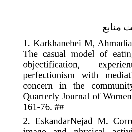
1. Karkhan
The casual
objectifi
perfection
concern i
Quarterly J
161-76. ##
2. Eskanda
image and