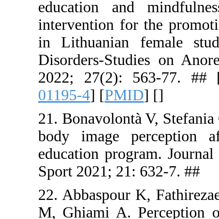
education 
interventio
in Lithuan
Disorders-
2022; 27(2
01195-4
] [
21. Bonavol
body image
education p
Sport 2021; 
22. Abbasp
M, Ghiami 