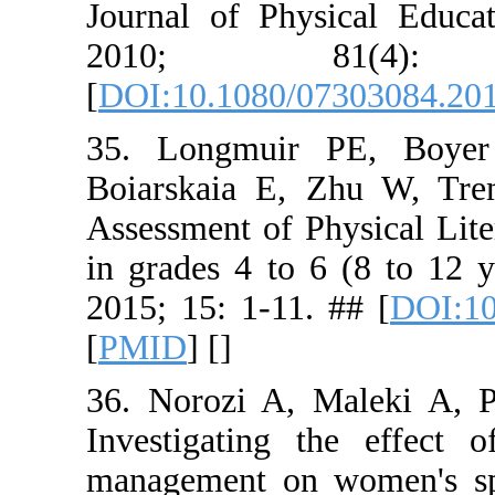
Journal of
2010
[
DOI:10.10
35. Longm
Boiarskai
Assessment 
in grades 
2015; 15: 1
[
PMID
] [
]
36. Norozi
Investigat
management