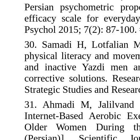
Persian ps
efficacy sc
Psychol 201
30. Samadi
physical li
and inact
corrective 
Strategic S
31. Ahmad
Internet-B
Older Wo
(Persian)]