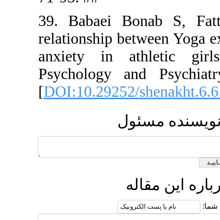
39. Babae
relationshi
anxiety i
Psycholog
[
DOI:10.292