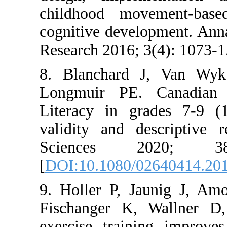
childhood 
cognitive d
Research 20
8. Blanch
Longmuir 
Literacy i
validity a
Scienc
[
DOI:10.10
9. Holler 
Fischanger
exercise t