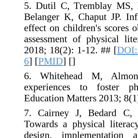
5. Dutil C
Belanger K,
effect on c
assessment
2018; 18(2)
6
] [
PMID
] 
6. Whiteh
experience
Education M
7. Cairney
Towards a 
design, i