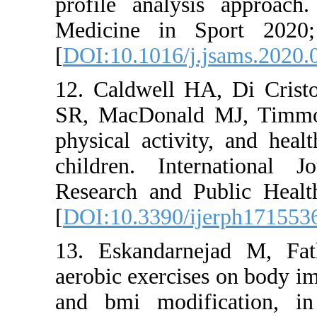
profile an
Medicine 
[
DOI:10.101
12. Caldwe
SR, MacDon
physical ac
children. 
Research a
[
DOI:10.33
13. Eskand
aerobic exer
and bmi m