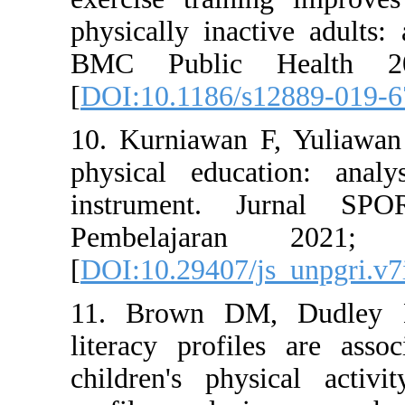
physically 
BMC Publ
[
DOI:10.11
10. Kurnia
physical e
instrumen
Pembela
[
DOI:10.294
11. Brown
literacy pr
children's 