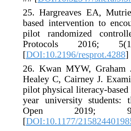
25. Hargre
based inte
pilot rand
Protoco
[
DOI:10.219
26. Kwan 
Healey C, C
pilot physic
year unive
Open 
[
DOI:10.11