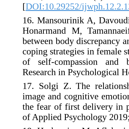
[
DOI:10.29
16. Mansou
Honarmand
between bo
coping strat
of self-c
Research in
17. Solgi 
image and c
the fear of
of Applied 