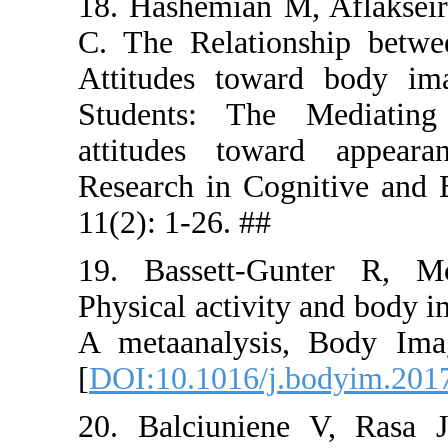
18. Hashem
C. The Rel
Attitudes 
Students:
attitudes 
Research in
11(2): 1-26
19. Basse
Physical ac
A metaanal
[
DOI:10.10
20. Balciu