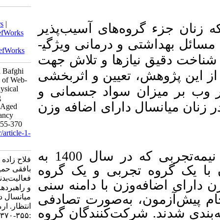
Download citation:
BibTeX
|
RIS
|
EndNote
|
Medlars
|
ای
آسیب
پذیر
ProCite
|
Reference Manager
|
RefWorks
مانی ویژگی­
Send citation to:
Mendeley
Zotero
RefWorks
ا
و تلاش جهت
Fallahzadeh F, Samadi H, Abbasi Bafghi
ن و اثربخشی
H. The Effectiveness of a Course of Web-
اد جسمانی و
based Physical Activity on the Physical
Literacy and Body Image Coping
ای اضافه وزن
Strategies in Overweight Middle-Aged
Women: A Study with an Expectancy
Effect. armaghanj 2023; 28 (3) :355-370
URL:
http://armaghanj.yums.ac.ir/article-1-
3393-fa.html
در این مطالعه نیمه‌تجربی که در سال 1400 به
فلاح زاده فهیمه، صمدی حسین، عباسی
ی و یک گروه
بافقی حمید. اثربخشی یک دوره
فعالیت‌بدنی مبتنی بر وب بر سواد جسمانی
زن با دامنه سنی
و راهبردهای مدارایی تصویر بدن در زنان
60صورت تصادفی
میانسال دارای اضافه وزن: مطالعه با اثر
انتظار. ارمغان دانش. ۱۴۰۲; ۲۸ (۳)
کنندگان گروه
:۳۵۵-۳۷۰