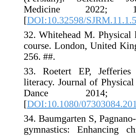
Medici
[
DOI:10.32
32. Whitehe
course. Lo
256. ##.
33. Roeter
literacy. J
Dance
[
DOI:10.10
34. Baumga
gymnastics