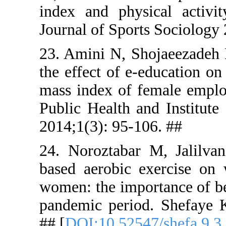
index and 
Journal of 
23. Amini N
the effect 
mass index 
Public Heal
2014;1(3): 
24. Norozt
based aero
women: the 
pandemic p
## [
DOI:10.