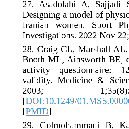
27. Asadol
Designing a
Iranian w
Investigati
28. Craig 
Booth ML, A
activity q
validity. 
2003;
[
DOI:10.12
[
PMID
]
29. Golmo