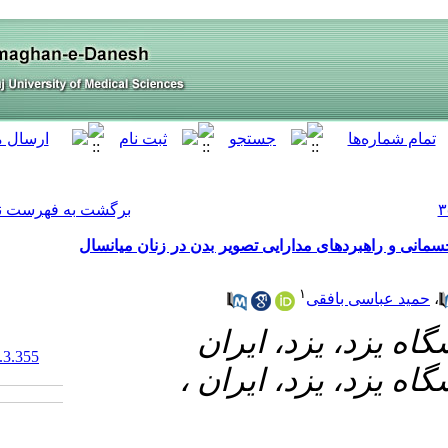
[ English ]
]
Archive
[
برگشت به فهرست نسخه ها
ر بدن در زنان میانسال
‎ 10.61186/armaghanj.28.3.355