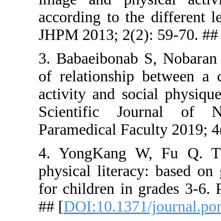
according t
JHPM 2013; 
3. Babaeib
of relation
activity an
Scientifi
Paramedical
4. YongKa
physical li
for childre
## [
DOI:10.