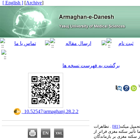
[ English ]
]
Archive
[
برگشت به فهرست نسخه ها
‎ 10.52547/armaghanj.28.2.2
میل می­کند
[H1]
.
تظاهرات
أثیر سکته مغزی فراتر از
سکته مغزی بر بازماندگان