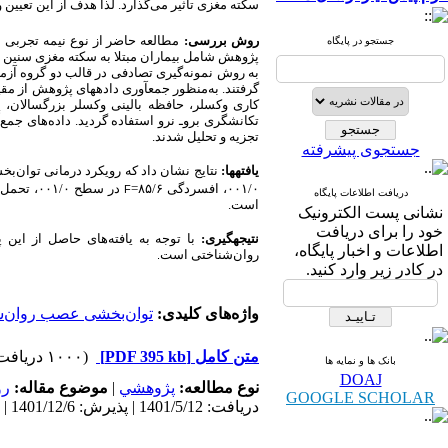
سکته مغزی تأثیر می‌گذارد.
لذا هدف از این تعیین 
روش بررسی:
مطالعه حاضر از نوع نیمه تجربی است و با استف
جستجو در پایگاه
پژوهش شامل بیماران مبتلا به سکته مغزی سنین
به روش نمونه‌گیری تصادفی در قالب دو گروه آزم
گرفتند. به‌منظور جمع­آوری داده­های پژوهش از م
کاری وکسلر، حافظه بالینی وکسلر بزرگسالان
، 
تکانشگری بروـ نرو
استفاده گردید. داده‌های جمع‌
تجزیه ‌و تحلیل شدند.
جستجوی پیشرفته
یافته­ها:
نتایج نشان داد که رویکرد درمانی توان‌
۰۰۱/۰
، افسردگی ۸۵/۶=
در سطح ۰۰۱/۰
، تحمل نا
F
دریافت اطلاعات پایگاه
است.
نشانی پست الکترونیک
خود را برای دریافت
نتیجه­گیری:
با توجه به یافته‌های حاصل از ای
اطلاعات و اخبار پایگاه،
روان‌شناختی است
.
در کادر زیر وارد کنید.
واژه‌های کلیدی:
توان‌بخشی عصب روان‌ش
متن کامل
[PDF 395 kb]
(۱۰۰۰ دریافت)
بانک ها و نمایه ها
DOAJ
نوع مطالعه:
پژوهشي
|
موضوع مقاله:
رو
GOOGLE SCHOLAR
دریافت: 1401/5/12 | پذیرش: 1401/12/6 | انتشار: 1401/12/16