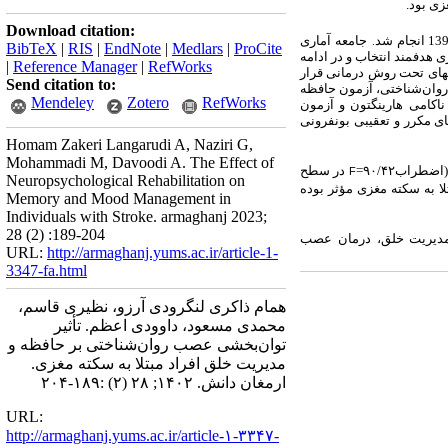
زی بود.
Download citation:
جامعه آماری
.
BibTeX
|
RIS
|
EndNote
|
Medlars
|
ProCite
 هدفمند انتخاب و در ادامه
|
Reference Manager
|
RefWorks
­ای تحت روش درمانی قرار
Send citation to:
وان‌شناختی، آزمون حافظه
Mendeley
Zotero
RefWorks
اکامی هارینگتون و آزمون
های مکرر و تعقیبی بونفرونی
Homam Zakeri Langarudi A, Naziri G,
Mohammadi M, Davoodi A. The Effect of
طراب۹۰/۴۲=
در سطح
F
Neuropsychological Rehabilitation on
لا به سکته مغزی مؤثر بوده
Memory and Mood Management in
Individuals with Stroke. armaghanj 2023;
28 (2) :189-204
 مدیریت خلق، درمان عصب
URL:
http://armaghanj.yums.ac.ir/article-1-
3347-fa.html
همام ذاکری لنگرودی آرزو، نظیری قاسم،
محمدی مسعود، داوودی اعظم. تأثیر
توان‌بخشی عصب روان‌شناختی بر حافظه و
مدیریت خلق افراد مبتلا به سکته مغزی.
ارمغان دانش. ۱۴۰۲; ۲۸ (۲) :۱۸۹-۲۰۴
URL:
http://armaghanj.yums.ac.ir/article-۱-۳۳۴۷-