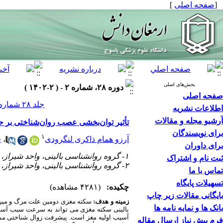
[
صفحه اصلی
]
بخش‌های اصلی
دوره ۲۸، شماره ۲ - ( ۲-۱۴۰۲ )
صفحه اصلی
جلد ۲۸ شماره ۲ صفحات ۲۰۴-۱۸۹
اطلاعات نشریه
آرشیو مجله و مقالات
تأثیر توان‌بخشی عصب روان‌شناختی بر ح
برای نویسندگان
۱
آرزو همام ذاکری لنگرودی
،
ق
برای داوران
۱- گروه روانشناسی بالینی، واحد شیراز، دانشگاه آزاد اسلامی، شیراز، ایران
ثبت نام و اشتراک
۲- گروه روانشناسی بالینی، واحد شیراز، دانشگاه آزاد اسلامی، شیراز، ایران ،
تماس با ما
تسهیلات پایگاه
چکیده:
(۴۲۸۱ مشاهده)
بایگانی مقالات زیر چاپ
زمینه و هدف:
سکته مغزی دومین علت مرگ و میر د
بانک ها و نمایه نامه ها
بالینی سکته مغزی می تواند به سرعت سبب آسیب
آسیب اولیه مغز است. پیشرفت زوال شناختی ممک
فرم پیش نیاز ارسال مقاله