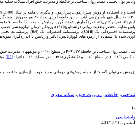
و تأثیر توان‌بخشی عصب روان‌شناختی بر حافظه و مدیریت خلق افراد مبتلا به سکته مغ
اده از روش پیش‌آزمون‌ـ پس‌آزمون و پیگیری 6 ماهه در سال 1400ـ 1399 انجام شد
۲۰
تا
۶۰
سال شهر یاسوج می‌باشد. از بین جامعه آماری تعداد
۳۰
نفر به روش نمونه‌گیری
ایش(
۱۵
نفر) و کنترل(
۱۵
نفر) گمارش شدند، گروه آزمایش به مدت 22 جلسه
۹۰
دقیقه
قیاس معاینه مختصر وضعیت روانی فولشتاین(
۱۹۷۵)
، پروتکل درمان توان‌بخشی عصب ر
پرسشنامه افسردگی بک (
)، پرسشنامه اضطراب بک (
)، پرسشنامه تحمل ن
BAI
BDI-II
آوری شده با استفاده از آزمون‌های کوواریانس، آنالیز واریانس با اندازه‌گیری نمونه‌
بخشی عصب روان‌شناختی بر حافظه
۹۲/
۳۷=
در سطح ۰۰۱/۰
و مؤلفه­های مدیریت خلق(اض
F
کامی ۶۸/۹=
در سطح
۰۰۱/۰
و تکانشگری۴۶/۸ =
در سطح ۰۰۱/۰
) افراد
[H2]
مبت
F
F
ن پژوهش می‌توان گفت: از جمله روش‌های درمانی مفید جهت بازسازی حافظه و
ناختی
،
حافظه
،
مدیریت خلق
،
سکته مغزی
انشناسی