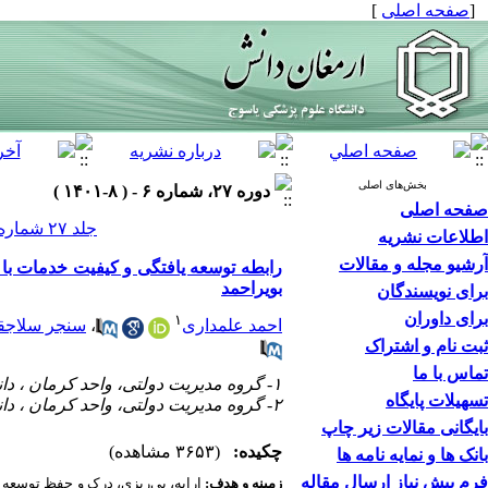
[
صفحه اصلی
]
بخش‌های اصلی
دوره ۲۷، شماره ۶ - ( ۸-۱۴۰۱ )
صفحه اصلی
جلد ۲۷ شماره ۶ صفحات ۷۷۰-۷۵۸
اطلاعات نشریه
آرشیو مجله و مقالات
رابطه توسعه یافتگی و کیفیت خدمات با 
بویراحمد
برای نویسندگان
برای داوران
۱
احمد علمداری
،
سنجر سلاجق
ثبت نام و اشتراک
تماس با ما
۱- گروه مدیریت دولتی، واحد کرمان ، دانشگاه آزاد اسلامی ،کرمان، ایران
تسهیلات پایگاه
۲- گروه مدیریت دولتی، واحد کرمان ، دانشگاه آزاد اسلامی ،کرمان، ایران ،
بایگانی مقالات زیر چاپ
چکیده:
(۳۶۵۳ مشاهده)
بانک ها و نمایه نامه ها
فرم پیش نیاز ارسال مقاله
زمینه و هدف:
ارایه، پی‌ریزی، درک و حفظ توسعه س