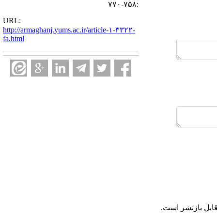
:۷۵۸-۷۷۰
URL:
http://armaghanj.yums.ac.ir/article-۱-۳۳۲۲-
fa.html
ابل بازنشر است.