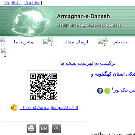
[ English ]
]
Archive
[
برگشت به فهرست نسخه ها
شکی استان کهگیلویه و
۱
ین نیک پور
‎ 10.52547/armaghanj.27.6.758
شمار می‌رود. در مواجهه با