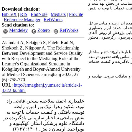
ات مناسب در بخش بهداشت و
فیت خدمات با
توجه به نقش
Download citation:
BibTeX
|
RIS
|
EndNote
|
Medlars
|
ProCite
|
Reference Manager
|
RefWorks
شی می‌باشد که در سال 1401 به روش میدانی انجام شد. جامعه آماری آن را 256 نفر از مدیران ارشد و میانی شاغل
Send citation to:
اده از روش نمونه­گیری تصادفی انتخاب شدند. ابزار جمع­آوری
Mendeley
Zotero
RefWorks
یایی پژوهش از روش آلفای
گی پیرسون، رگرسیون، مجذور
Alamdari A, Selajgeh S, Fatehi Rad N,
Shokooh Z, Nikpour A. The Relationship
یافته­ها نشان می­دهد که بیشترین اثرگذاری مستقیم توسعه یافتگی سازمانی بر کیفیت خدمات با بارعاملی(73/0) بوده و بعد از آن با بارعاملی(69/0) بر ساختار
Between Development and Service Quality
ی­گذارد. هم‌چنین بر اساس یافته تحقیق، توسعه
with Respect to the Mediating Role of the
 یادگیرنده و کیفیت خدمات
Learner's Organizational Structure in
Kohgiluyeh and Boyer-Ahmad University
of Medical Sciences. armaghanj 2022; 27
تعاملات بیرونی نهادینه و
(6) :758-770
URL:
http://armaghanj.yums.ac.ir/article-1-
3322-fa.html
علمداری احمد، سلاجقه سنجر، فاتحی راد
نوید، شکوه زهرا، نیک پور امین. رابطه
توسعه یافتگی و کیفیت خدمات با توجه به
نقش میانجی ساختار سازمانی یادگیرنده در
دانشگاه علوم پزشکی استان کهگیلویه و
بویراحمد. ارمغان دانش. ۱۴۰۱; ۲۷ (۶)