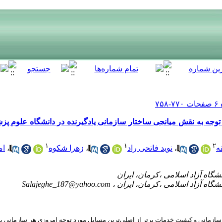
توجه به نقش میانجی ساختار سازمانی یادگیرنده در دانشگاه علوم پز
۱
۱
۲
ه
،
نوید فاتحی راد
،
زهرا شکوه
،
ام
Salajeghe_187@yahoo.com
ازمانی و کیفیت خدمات برتر از اصلی‌ترین مسایل مورد توجه امروزی هر سازمانی به 