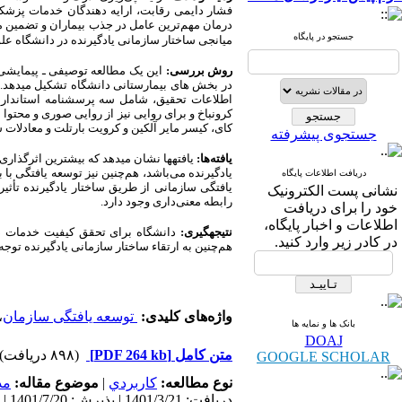
فشار دایمی رقابت، ارایه دهندگان خدمات پزشکی
درمان مهم‌ترین عامل در جذب بیماران و تضمین م
جستجو در پایگاه
میانجی ساختار سازمانی یادگیرنده در دانشگاه علو
روش بررسی:
اطلاعات تحقیق، شامل سه پرسشنامه استاندارد؛
کرونباخ و برای روایی نیز از روایی صوری و محتو
کای، کیسر مایر آلکین و کرویت بارتلت و معادلات 
جستجوی پیشرفته
یافته‌ها:
دریافت اطلاعات پایگاه
یافتگی سازمانی از طریق ساختار یادگیرنده تأثی
نشانی پست الکترونیک
رابطه معنی‌داری وجود دارد.
خود را برای دریافت
اطلاعات و اخبار پایگاه،
نتیجه­گیری:
دانشگاه برای تحقق کیفیت خدمات در ب
در کادر زیر وارد کنید.
هم‌چنین به ارتقاء ساختار سازمانی یادگیرنده توجه 
واژه‌های کلیدی:
توسعه یافتگی سازمان
،
بانک ها و نمایه ها
DOAJ
متن کامل
[PDF 264 kb]
(۸۹۸ دریافت)
GOOGLE SCHOLAR
نوع مطالعه:
كاربردي
|
موضوع مقاله:
مد
دریافت: 1401/3/21 | پذیرش: 1401/7/20 | انتشار: 1401/8/3