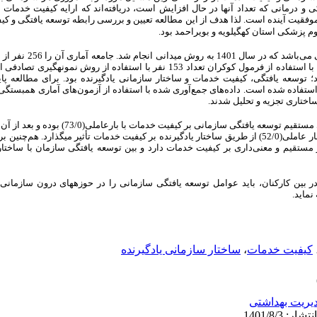
 و درمانی که تعداد آنها در حال افزایش است، دریافته‌اند که ارایه کیفیت خدم
وفقیت آینده است. لذا هدف از این مطالعه تعیین و بررسی رابطه توسعه یافتگی و کی
م پزشکی استان کهگیلویه و بویراحمد بود.
این یک مطالعه توصیفی ـ پیمای
در بخش های بیمارستانی دانشگاه تشکیل می­دهد. با استفاده از فرمول کوکران تعداد 153 نفر با استف
 توسعه یافتگی، کیفیت خدمات و ساختار سازمانی یادگیرنده بود. برای مطالعه پا
ا استفاده شده است. داده‌های جمع‌آوری شده با استفاده از آزمون‌های آماری همبست
ساختاری تجزیه و تحلیل شدند.
یادگیرنده می‌باشد، هم‌چنین نیز توسعه یافتگی با بار عاملی(52/0) از طریق ساختار یادگیرنده بر کیفیت خدمات تأثیر م
ر مستقیم و معنی‌داری بر کیفیت خدمات دارد و بین توسعه یافتگی سازمان با ساختار
ین کارکنان، باید عوامل توسعه یافتگی سازمانی را در حوزه­های درون سازمانی و 
نماید.
کیفیت خدمات
،
ساختار سازمانی یادگیرنده
یریت بهداشتی