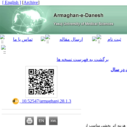
[ English ]
]
Archive
[
برگشت به فهرست نسخه ها
ن در سال
‎ 10.52547/armaghanj.28.1.3
هزینه اثر بخشی مناسب از