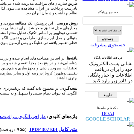
طریق سازمان‌های مراقبت مدیریت شده می‌باشد.
نادرست پرداخت در ایران مشاهده می‌شود، لذا ه
جستجو در پایگاه
نظام بهداشت و درمان ایران بود.
روش بررسی
معیارهای مدل تحقیق منجر شد. برای دستیابی به ا
تنفسی نوظهور بر اساس تکنیک تحلیل محتوا مشخص
متوالی و مدل ابزارسازی، طراحی و تدوین الگو
خطی تعمیم یافته، تی هتلینگ و پـس آزمـون بـون 
جستجوی پیشرفته
دریافت اطلاعات پایگاه
یافته‌ها
:
بر اساس مصاحبه‌های انجام ‌شده و بررس
نشانی پست الکترونیک
تحقیقات، سرویس دهی و مجهزسازی و هم‌چنین ع
خود را برای دریافت
کرونا )در رتبه اول و سایر بیماری‌
تنفسی نوظهور(
اطلاعات و اخبار پایگاه،
بهتری داشتند.
در کادر زیر وارد کنید.
نتیجه‌گیری
:
در مجموع باید گفت که برنامه‌ریزی 
الگویی که بتواند نظام سنتی را تسهیل و به سمت
بانک ها و نمایه ها
DOAJ
واژه‌های کلیدی:
طراحی الگوی مراقبت‌ه
GOOGLE SCHOLAR
متن کامل
[PDF 307 kb]
(۹۵۵ دریافت)