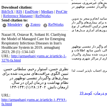
ایش‌های غیرضروری، سیستم
واگیردار تنفسی نوظهور در
Download citation:
BibTeX
|
RIS
|
EndNote
|
Medlars
|
ProCite
|
Reference Manager
|
RefWorks
ه در سال 1400 بر روی 12 نفر از صاحب‌نظران و اساتید انجام و منجر به تدوین
Send citation to:
برای بیماری‌های واگیر دار
Mendeley
Zotero
RefWorks
هش ترکیبی اکتشافی از نوع
ـون‌هـای آمـاری مـدل‌هـا ی
Nazari H, Ostavar R, Soltani H. Clarifying
the Model of Managed Care for Emerging
Respiratory Infectious Diseases in Iran's
ی واگیر دار تنفسی نوظهور
Healthcare System in 2019. armaghanj
ر 13 دسته قرار گرفتند. در این مدل 5 مقوله اصلی تأمین مالی، تأمین منابع، اطلاعات و
2023; 28 (1) :134-143
یریت شده بیماری
واگیردار
URL:
http://armaghanj.yums.ac.ir/article-1-
اری از مراکز شهری وضعیت
3276-fa.html
نظری حسن، استوار رحیم، سلطانی حسن.
ی اجتناب ناپذیر است، لذا
تبیین الگوی مراقبت‌های مدیریت شده برای
بیماری‌های واگیردار تنفسی نوظهور در
نظام بهداشت و درمان ایران در سال.
ارمغان دانش. ۱۴۰۲; ۲۸ (۱) :۱۳۴-۱۴۳
 درمان
،
کویید 19
URL:
http://armaghanj.yums.ac.ir/article-۱-۳۲۷۶-
fa.html