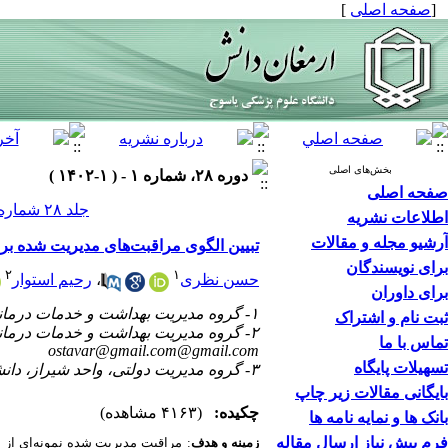
[
صفحه اصلی
]
بخش‌های اصلی
دوره ۲۸، شماره ۱ - ( ۱-۱۴۰۲ )
صفحه اصلی
جلد ۲۸ شماره ۱ صفحات ۱۴۳-۱۳۴
اطلاعات نشریه
آرشیو مجله و مقالات
تبیین الگوی مراقبت‌های مدیریت شده برا
برای نویسندگان
۲
۱
حسن نظری
،
رحیم استوار
برای داوران
۱- گروه مدیریت بهداشت و خدمات درمانی، واحد شیراز، دانشگاه آزاد اسلامی، شیراز، ایران
ثبت نام و اشتراک
۲- گروه مدیریت بهداشت و خدمات درمانی، واحد شیراز، دانشگاه آزاد اسلامی، شیراز، ایران ،
تماس با ما
ostavar@gmail.com@gmail.com
تسهیلات پایگاه
۳- گروه مدیریت دولتی، واحد شیراز، دانشگاه آزاد اسلامی، شیراز، ایران
بایگانی مقالات زیر چاپ
چکیده:
(۴۱۶۳ مشاهده)
بانک ها و نمایه نامه ها
فرم پیش نیاز ارسال مقاله
زمینه و هدف
:
مراقبت مدیریت شده نمونه‌ای از 