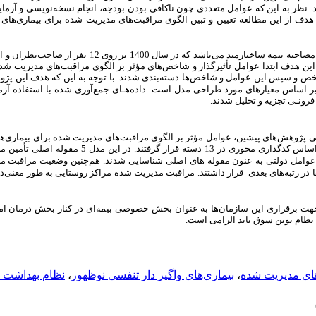
 نظر به این که عوامل متعددی چون ناکافی بودن
بودجه، انجام نسخه‌نویسی و آزم
دف از این مطالعه تعیین و تبین الگوی مراقبت‌های مدیریت شده برای بیماری‌های 
: این پژوهش، یک مطالعه موردی و مصاحبه نیمه ساختارمند می‌باشد ک
ین هدف ابتدا عوامل تأثیرگذار و شاخص‌های مؤثر بر الگوی مراقبت‌های مدیریت شده 
 و سپس این عوامل و شاخص‌ها دسته‌بندی‌ شدند. با توجه به این که هدف این پژو
 بر اساس معیارهای مورد طراحی مدل است.
داده‌هـای جمع‌آوری شده با استفاده آزم
فرونـی تجزیه و تحلیل شدند.
ی پژوهش‌های پیشین، عوامل مؤثر بر الگوی مراقبت‌های مدیریت شده برای بیماری‌ها
شناسایی‌شد و در پنج بعد مجزا تقسم شده و بر اساس کدگذاری محوری د
وامل دولتی به عنون مقوله های اصلی شناسایی شدند.
هم‌چنین
وضعیت مراقبت مد
ها در رتبه‌های بعدی قرار داشتند.
مراقبت مدیریت شده مراکز روستایی به طور معنی‌د
جهت برقراری این سازمان‌ها به عنوان بخش خصوصی بیمه‌ای در کنار بخش درمان امر
 نظام نوین سوق یابد الزامی است.
ای مدیریت شده
،
بیماری‌های واگیر دار تنفسی نوظهور
،
نظام بهداشت و