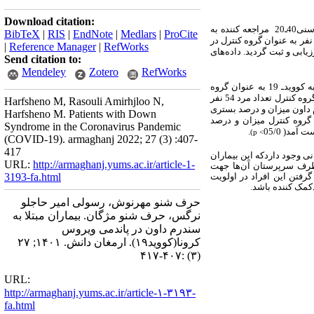
Download citation:
آینده نگر و کاربردی می باشد که در سال 1400 بر روی 111 بیمار مبتلا به کووید 19 با محدوده سنی40ـ20 مراجعه کننده به
BibTeX
|
RIS
|
EndNote
|
Medlars
|
ProCite
أیید شده است انجام شد. 15 نفر مبتلا به سندرم داون و 96 نفر به عنوان گروه کنترل در
|
Reference Manager
|
RefWorks
دند. در ابتدا متغییرهای دموگرافیک کلیه بیماران بررسی و ثبت شد و سپس اطلاعات کلنینکی و بالینی مرتبط با کوویدـ19 ارزیابی و ثبت گردید. داده‌های
Send citation to:
Mendeley
Zotero
RefWorks
سال) و96 بیمار مبتلا به کوویدـ 19 به عنوان گروه
سال) مورد بررسی قرار گرفتند.در گروه مبتلا به سندرم داون تعداد مرد 9 نفر و تعداد زن 6 نفر و در گروه کنترل تعداد مرد 54 نفر
Harfsheno M, Rasouli Amirhjloo N,
رم داون میزان و درصد بستری
Harfsheno M. Patients with Down
ه‌گذاری7(45درصد)، ترخیص از بیمارستان7(45درصد) و مرگ و میر8(54درصد) و در گروه کنترل میزان و درصد
Syndrome in the Coronavirus Pandemic
.
(p <
(COVID-19). armaghanj 2022; 27 (3) :407-
417
نی وجود داردکه این بیماران
URL:
http://armaghanj.yums.ac.ir/article-1-
ز طرف سرپرستان آن‌ها جهت
رفتن این افراد در اولویت
3193-fa.html
کمک کننده باشد.
حرف شنو مهرنوش، رسولی امیر حاجلو
نرگس، حرف شنو مژگان. بیماران مبتلا به
سندرم داون در پاندمی ویروس
کرونا(کووید۱۹). ارمغان دانش. ۱۴۰۱; ۲۷
(۳) :۴۰۷-۴۱۷
URL:
http://armaghanj.yums.ac.ir/article-۱-۳۱۹۳-
fa.html