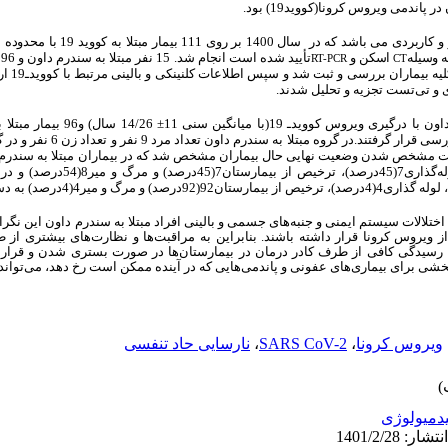
 در پاندمی ویروس کرونا(کووید19
) بود.
ه وسیله
اسکن و
ت
RT-PCR
CT
نظر گرفته ش
 و تی‌تست تجزیه و تحلیل شدند.
14/26
±
11
 بیشتر به جهت مشخص شدن وضعیت نهایی حال بیماران مشخص شد که در بیماران مبتلا به سند
شدن در بخش مراقبت‌های ویژه 8(53درصد)، لول
اختلالات سیستم ایمنی و جنبه‌های جسمی و بالینی افراد مبتلا به سندرم داون این نگرا
ز ویروس کرونا قرار داشته باشند. بنابراین به مراقبت‌ها و نظارت‌های بیشتری ا
1، رسیدگی‌ کافی از طرف کادر درمان در بیمارستان‌ها در صورت بستری شدن و قرار گ
شی برای بیماری‌های عفونی و پاندمی‌هایی که در آینده ممکن است رخ دهد، می‌تواند
ویروس کرونا
،
SARS CoV-2
،
نارسایی حاد تنفسی
یدمیولوژی