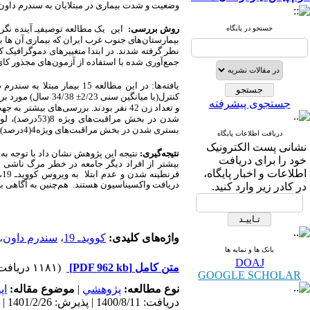
وضعیت و شدت
بیماری در مبتلایان به سندرم داون
روش بررسی:
این یک مطالعه توصیفی
ـ
جستجو در پایگاه
بیمارستان‌های جنوب غرب ایران که بیماری آن ها ب
جمع‌آوری شده با استفاده از آزمون‌های مجذور کای
یافته
ها:
در این مطالعه 15 بیمار مبتلا به سندرم داون با درگیری ویروس کوویدـ 19(با میانگین سنی
کنترل(با میانگین سنی
2/23
±
34/38
جستجوی پیشرفته
و تعداد زن 42 نفر بودند. بررسی‌های
بستری شدن در بخش مراقبت‌های ویژه4(4درصد)، لوله گذاری4(4درصد)، ترخیص از بیمارستان92(92درصد) و مرگ و میر4(4درصد) به دست آمد( 05/0
دریافت اطلاعات پایگاه
نشانی پست الکترونیک
نتیجه‌گیری
:
نتیجه این پژوهش نشان داد با توجه به 
خود را برای دریافت
بیشتر از افراد دیگر جامعه در خطر مرگ ناشی ا
اطلاعات و اخبار پایگاه،
قرنطینه شدن و عدم ابتلا به ویروس کووید
ـ
9
دریافت واکسیناسیون هستند. هم‌چنین به آگاهی بخ
در کادر زیر وارد کنید.
واژه‌های کلیدی:
کوویدـ 19
،
سندرم داون
،
بانک ها و نمایه ها
DOAJ
متن کامل
[PDF 962 kb]
(۱۱۸۱ دریافت)
GOOGLE SCHOLAR
نوع مطالعه:
پژوهشي
|
موضوع مقاله:
اپ
دریافت: 1400/8/11 | پذیرش: 1401/2/26 | انتشار: 1401/2/28