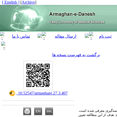
[ English ]
]
Archive
[
برگشت به فهرست نسخه ها
‎ 10.52547/armaghanj.27.3.407
همه‌گیری معرفی شده است.
 معرض ابتلا به بیماری کوید 19 با عوارض شدیدتری هستند. هدف از این مطالعه تعیین