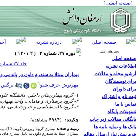
[
صفحه اصلی
]
بخش‌های اصلی
دوره ۲۷، شماره ۳ - ( ۲-۱۴۰۱ )
صفحه اصلی
جلد ۲۷ شماره ۳ صفحات ۴۱۷-۴۰۷
اطلاعات نشریه
آرشیو مجله و مقالات
بیماران مبتلا به سندرم داون در پاندمی وی
برای نویسندگان
۱
مهرنوش حرف شنو
،
نرگس ر
برای داوران
۱- گروه بیماری‌های داخلی، دانشگاه علوم پزشکی جندی شاپور، اهواز، ایران
ثبت نام و اشتراک
۲- گروه پرستاری و مامایی، واحد بهبهان، دانشگاه آزاد اسلامی، بهبهان، ایران،
تماس با ما
۳- گروه بافت‌شناسی و جنین‌شناسی، دانشگاه شهید چمران اهواز، اهواز، ایران ،
تسهیلات پایگاه
بایگانی مقالات زیر چاپ
چکیده:
(۴۹۸۴ مشاهده)
بانک ها و نمایه نامه ها
زمینه و هدف:
بیماری کرونا ویروس(کوید
ـ
19)،
فرم پیش نیاز ارسال مقاله