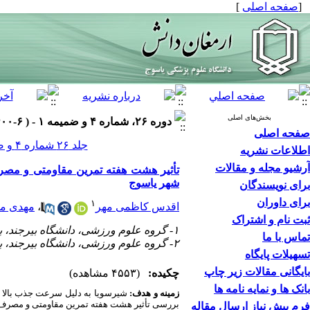
[
صفحه اصلی
]
بخش‌های اصلی
دوره ۲۶، شماره ۴ و ضمیمه ۱ - ( ۶-۱۴۰۰ )
صفحه اصلی
جلد ۲۶ شماره ۴ و ضمیمه ۱ صفحات ۶۲۳-۶۱۱
اطلاعات نشریه
آرشیو مجله و مقالات
تأثیر هشت هفته تمرین مقاومتی و مصرف
شهر یاسوج
برای نویسندگان
برای داوران
۱
اقدس کاظمی مهر
،
مهدی م
ثبت نام و اشتراک
۱- گروه علوم ورزشی، دانشگاه بیرجند، بیرجند، ایران
تماس با ما
۲- گروه علوم ورزشی، دانشگاه بیرجند، بیرجند، ایران ،
تسهیلات پایگاه
بایگانی مقالات زیر چاپ
چکیده:
(۴۵۵۳ مشاهده)
بانک ها و نمایه نامه ها
زمینه و هدف:
شیرسویا به دلیل سرعت جذب بالا و د
بررسی تأثیر هشت هفته تمرین مقاومتی و مصرف شی
فرم پیش نیاز ارسال مقاله