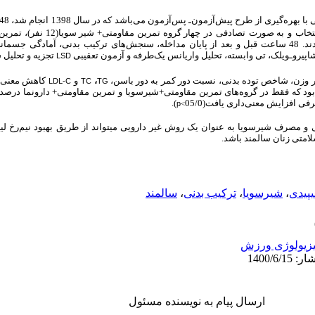
با بهره‌گیری از طرح پیش‌آزمون‌ـ پس‌آزمون می‌باشد
که در سال 1398 انجام شد، 48
تخاب
و
به صورت
تصادفی
در
48 ساعت قبل و بعد از پایان مداخله، سنجش‌های ترکیب بدنی، آمادگی جسمان
پیروـویلک، تی وابسته، تحلیل واریانس یک‌طرفه و آزمون تعقیبی
تجزیه و تحلیل 
LSD
،
و
کاهش معنی‌د
LDL-C
TC
TG
بود که فقط در گروه‌های تمرین مقاومتی+شیرسویا و تمرین مقاومتی+ دارونما درص
رفی افزایش معنی‌داری یافت
(05/0
).
p
>
ی و مصرف شیرسویا به عنوان یک روش غیر دارویی
می­تواند از طریق بهبود نیم
رخ لی
امتی زنان سالمند باشد.
یپیدی
،
شیرسویا
،
ترکیب بدنی
،
سالمند
زیولوژی ورزش
ارسال پیام به نویسنده مسئول