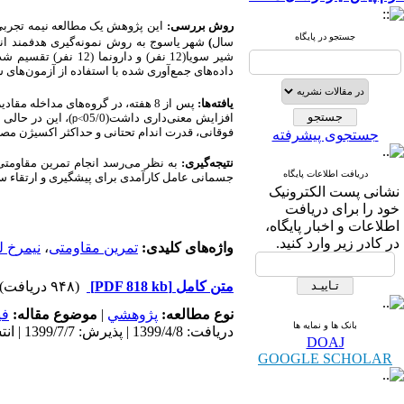
روش بررسی:
این پژوهش یک مطالعه نیمه تجربی 
جستجو در پایگاه
سال
)
شهر یاسوج
به
روش
نمونه‌گیری
هدفمند
ان
شیر سویا(12 نفر) و دارونما (12 نفر) تقسیم شدند.
داده‌های جمع‌آوری شده
با استفاده از
آزمون‌های شا
یافته‌ها:
پس از 8 هفته، در گروه‌های مداخله مقادیر وزن، شاخص توده بدنی، نسبت دور کمر به دور باسن،
افزایش معنی‌داری داشت
(05/0
)،
این در حالی 
p
>
فوقانی، قدرت اندام تحتانی و حداکثر اکسیژن مص
جستجوی پیشرفته
نتیجه‌گیری:
به نظر می‌رسد انجام تمرین مقاومت
دریافت اطلاعات پایگاه
جسمانی عامل کارآمدی برای پیشگیری و ارتقاء سل
نشانی پست الکترونیک
خود را برای دریافت
اطلاعات و اخبار پایگاه،
در کادر زیر وارد کنید.
واژه‌های کلیدی:
تمرین مقاومتی
،
نیم­رخ ل
متن کامل
[PDF 818 kb]
(۹۴۸ دریافت)
نوع مطالعه:
پژوهشي
|
موضوع مقاله:
فی
بانک ها و نمایه ها
دریافت: 1399/4/8 | پذیرش: 1399/7/7 | انتشار: 1400/6/15
DOAJ
GOOGLE SCHOLAR