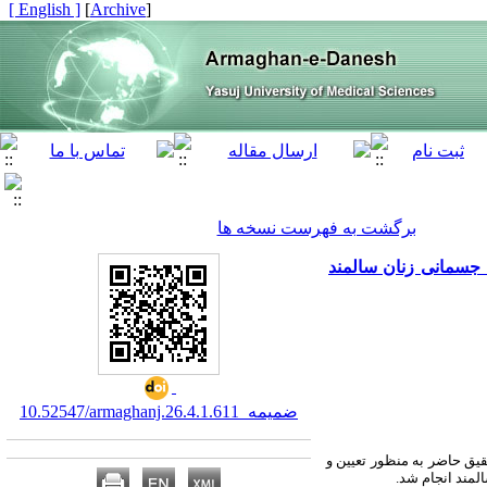
[ English ]
]
Archive
[
برگشت به فهرست نسخه ها
 جسمانی زنان سالمند
10.52547/armaghanj.26.4.ضمیمه_1.611
یق حاضر به ‌منظور تعیین و
لمند انجام شد.