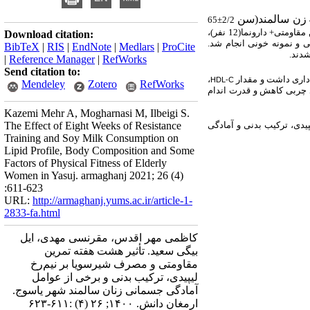
زن سالمند(سن
65
±
2/2
چهار گروه تمرین مقاومتی+ شیر سویا(12 نفر)، تمرین مقاومتی+ دارونما(12 نفر)،
Download citation:
ی و نمونه خونی انجام شد.
BibTeX
|
RIS
|
EndNote
|
Medlars
|
ProCite
شدند.
|
Reference Manager
|
RefWorks
Send citation to:
اری داشت و مقدار
،
HDL-C
Mendeley
Zotero
RefWorks
د چربی کاهش و قدرت اندام
Kazemi Mehr A, Mogharnasi M, Ilbeigi S.
پیدی، ترکیب بدنی و آمادگی
The Effect of Eight Weeks of Resistance
Training and Soy Milk Consumption on
Lipid Profile, Body Composition and Some
Factors of Physical Fitness of Elderly
Women in Yasuj. armaghanj 2021; 26 (4)
:611-623
URL:
http://armaghanj.yums.ac.ir/article-1-
2833-fa.html
کاظمی مهر اقدس، مقرنسی مهدی، ایل
بیگی سعید. تأثیر هشت هفته تمرین
مقاومتی و مصرف شیرسویا بر نیم‌رخ
لیپیدی، ترکیب بدنی و برخی از عوامل
آمادگی جسمانی زنان سالمند شهر یاسوج.
ارمغان دانش. ۱۴۰۰; ۲۶ (۴) :۶۱۱-۶۲۳