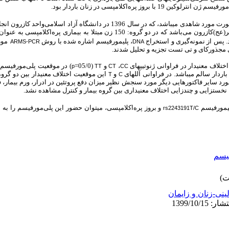
روز پره‌اکلامپسی در زنان باردار بود.
این مطالعه توصیفی ـ تحلیلی به صورت مورد شاهدی می­باشد، که در سال 1396 در دانشگا
. پس از نمونه‌گیری و استخراج
، پلی­مورفیسم­ اشاره شده با روش
مورد
ARMS-PCR
DNA
ی مجذورکای و تی تست تجزیه و تحلیل شدند.
تلاف معنی­دار در فراوانی ژنوتیپ­های
،
و
(05/0=
) در موقعیت­ پلی‌مورفیسم
p
TT
CT
CC
باردار سالم می­باشد. در فراوانی آلل­های
و
این موقعیت اختلاف معنی­دار بین دو گروه دید
T
C
مورد سایر فاکتورهایی دیگر مورد سنجش نظیر میزان دفع پروتئین در ادرار، ورم بیمار، 
نخست­زایی و چندزایی اختلاف معنی­داری بین گروه بیمار و کنترل مشاهده نشد.
ی­مورفیسم­
و بروز پره‌اکلامپسی، می­توان حضور این پلی‌مورفیسم­ را به 
rs2243191T/C
یسم
لینی-زنان و زایمان