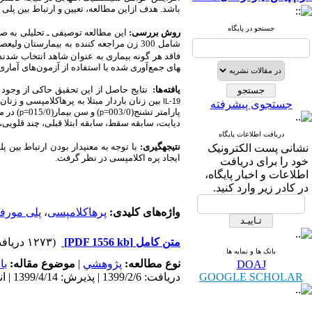
باشد. هدف ازاین مطالعه، تعیین و ارتباط بین پلی مورفیسم ژن انترلوکین 19 با ب
جستجو در پایگاه
روش بررسی:
فاقد هر گونه بیماری به عنوان شاهد انتخاب شدند
های جمع‌آوری شده با استفاده از آزمون‌های آمار
یافته‌ها:
نتایج حاصل از این تحقیق حاکی از وجود اخ
بین زنان باردار مبتلا به پره­اکلامپسی و زنان 
IL-19
جستجوی پیشرفته
پارامتر تشنج(003/0=
) و سن بیمار(015/0=
) در 
p
p
دیابت، سابقه سقط، سابقه ابتلا قبلی، چند قلویی، 
دریافت اطلاعات پایگاه
نتیجه­گیری:
با توجه به معنی­دار بودن ارتباط بین پل
نشانی پست الکترونیک
ایجاد پره اکلامپسی در نظر گرفت.
خود را برای دریافت
اطلاعات و اخبار پایگاه،
در کادر زیر وارد کنید.
واژه‌های کلیدی:
پره­اکلامپسی
،
پلی مورف
متن کامل
[PDF 1556 kb]
(۱۲۷۳ دریافت)
بانک ها و نمایه ها
نوع مطالعه:
پژوهشي
|
موضوع مقاله:
با
DOAJ
GOOGLE SCHOLAR
دریافت: 1399/2/6 | پذیرش: 1399/4/14 | انتشار: 1399/10/15