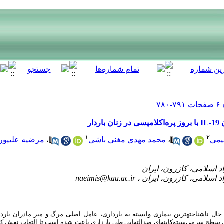
۱
۲
یمی
،
محمد مهدی مغنی باشی
،
مرضیه علیپور
naeimis@kau.ac.ir
 حال ناشناخته­­ترین بیماری وابسته به بارداری، عامل اصلی مرگ و میر مادران بارد
سطح سرمی‌سیتوکاین­های ضدالتهابی طی بارداری باعث شده است تا التهاب نقش کلید