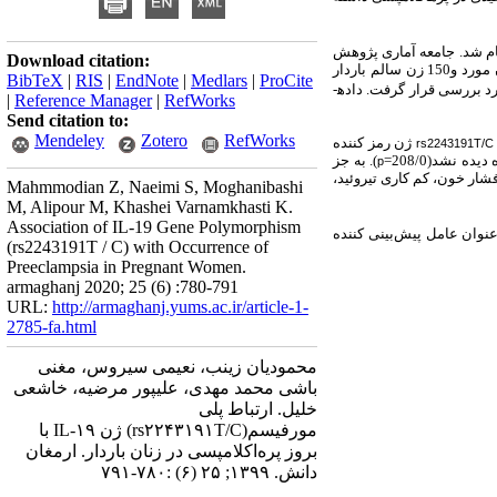
ه آزاد اسلامی‌واحد کازرون انجام شد. جامعه آماری پژوهش
Download citation:
شامل 300 زن مراجعه کننده به بیمارستان ولی­عصر(عج)کازرون می‌باشد که در دو گروه: 150 زن مبتلا به بیماری پره‌اکلامپسی به عنوان مورد و150 زن سالم باردار
BibTeX
|
RIS
|
EndNote
|
Medlars
|
ProCite
 بررسی قرار گرفت. داده­
|
Reference Manager
|
RefWorks
Send citation to:
Mendeley
Zotero
RefWorks
ژن­ رمز کننده
rs2243191T/C
ه نشد(208/0=
). به جز
p
فشار خون، کم کاری تیروئید،
Mahmmodian Z, Naeimi S, Moghanibashi
M, Alipour M, Khashei Varnamkhasti K.
Association of IL-19 Gene Polymorphism
عنوان عامل پیش‌بینی کننده
(rs2243191T / C) with Occurrence of
Preeclampsia in Pregnant Women.
armaghanj 2020; 25 (6) :780-791
URL:
http://armaghanj.yums.ac.ir/article-1-
2785-fa.html
محمودیان زینب، نعیمی سیروس، مغنی
باشی محمد مهدی، علیپور مرضیه، خاشعی
خلیل. ارتباط پلی
مورفیسم(rs۲۲۴۳۱۹۱T/C) ژن IL-۱۹ با
بروز پره‌اکلامپسی در زنان باردار. ارمغان
دانش. ۱۳۹۹; ۲۵ (۶) :۷۸۰-۷۹۱