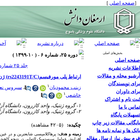
[
صفحه اصلی
]
بخش‌های اصلی
دوره ۲۵، شماره ۶ - ( ۱۰-۱۳۹۹ )
صفحه اصلی
جلد ۲۵ شماره ۶ صفحات ۷۹۱-۷۸۰
اطلاعات نشریه
آرشیو مجله و مقالات
ارتباط پلی مورفیسم(rs2243191T/C) ژن IL-19 با بروز پره‌اکلامپسی در زنان باردار
برای نویسندگان
۱
زینب محمودیان
،
سیروس نع
برای داوران
۱
خاشعی
ثبت نام و اشتراک
۱- گروه ژنتیک، واحد کازرون، دانشگاه آزاد اسلامی، کازرون، ایران
تماس با ما
۲- گروه ژنتیک، واحد کازرون، دانشگاه آزاد اسلامی، کازرون، ایران ،
تسهیلات پایگاه
بایگانی مقالات زیر چاپ
چکیده:
(۴۲۰۵ مشاهده)
بانک ها و نمایه نامه ها
زمینه و هدف:
پره­اکلامپسی شایع­ترین و در عین
فرم پیش نیاز ارسال مقاله
افزایش عوامل سیستمیک التهابی در نتیجه کاهش 