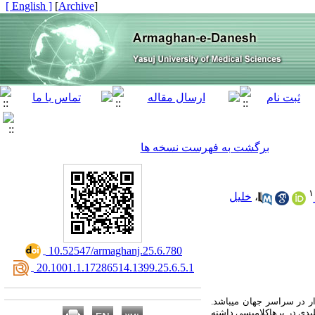
[ English ]
]
Archive
[
برگشت به فهرست نسخه ها
۱
،
خلیل
‎ 10.52547/armaghanj.25.6.780
‎ 20.1001.1.17286514.1399.25.6.5.1
ار در سراسر جهان می­باشد.
ی در پره­­اکلامپسی داشته