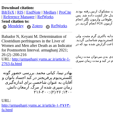
Download citation:
ت مشکوک ازبین رفته بودند
BibTeX
|
RIS
|
EndNote
|
Medlars
|
ProCite
کندل جار کشت داده شد. پس
|
Reference Manager
|
RefWorks
 طوفانی وآزمون نگلر انجام
Send citation to:
 آزمون
انجام گردید، در
PCR
Mendeley
Zotero
RefWorks
ست آمده از آزمون‌ها بیانگر جداسازی 8 سویه باکتریایی بوده که از بین جدایه‌ها 2 جدایه باکتری‌های گرم منفی، 2 جدایه باکتری گرم مثبت، ولی
Bahador N, Keyani M. Determination of
ستریدیوم شناسایی گردید.
Clostridium perfringenes in the Liver of
 اخذ شده، زمان پس از مرگ با توجه به اطلاعات درج شده در پرونده‌های متوفیان از سوی پزشکی قانونی بین 19 تا 192 ساعت گزارش شده بود که در
Women and Men after Death as an Indicator
for Postmortem Interval. armaghanj 2021;
26 (2) :200-216
ی بدن می‌توان مدت زمان
URL:
http://armaghanj.yums.ac.ir/article-1-
م در کبد و مدت زمان سپری
2763-fa.html
بهادر نیما، کیانی محمد. بررسی حضور گونه
کلستریدیوم پرفریجنز در کبد اجساد بانوان و
آقایان به عنوان شاخصی برای اندازه‌گیری
زمان سپری شده از مرگ. ارمغان دانش.
۱۴۰۰; ۲۶ (۲) :۲۰۰-۲۱۶
URL:
http://armaghanj.yums.ac.ir/article-۱-۲۷۶۳-
fa.html