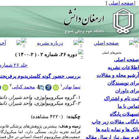
[
صفحه اصلی
]
بخش‌های اصلی
دوره ۲۶، شماره ۲ - ( ۲-۱۴۰۰ )
صفحه اصلی
جلد ۲۶ شماره ۲ صفحات ۲۱۶-۲۰۰
اطلاعات نشریه
آرشیو مجله و مقالات
بررسی حضور گونه کلستریدیوم پرفریجنز 
برای نویسندگان
۲
۱
نیما بهادر
،
محمد کیانی
برای داوران
۱- گروه میکروبیولوژی، واحد شیراز، دانشگاه آزاد اسلامی‌شیراز، شیراز، ایران ،
ثبت نام و اشتراک
۲- گروه میکروبیولوژی، واحد شیراز، دانشگاه آزاد اسلامی‌شیراز، شیراز، ایران
تماس با ما
تسهیلات پایگاه
چکیده:
(۴۲۲۰ مشاهده)
بایگانی مقالات زیر چاپ
زمینه و هدف:
بیشترین پژوهش‌های پزشکی
قانون
بانک ها و نمایه نامه ها
فرآیند تجزیه دارند، بستگی دارد،
اما میکروارگا
جمعیت‌های میکروبیوم اجساد انسانی در حال فساد 
فرم پیش نیاز ارسال مقاله