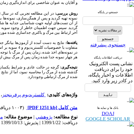
و آقایان به عنوان شاخصی برای اندازه‌گیری زمان
جستجو در پایگاه
روش بررسی:
در این مطالعه تجربی که در سال 1398 انجام شد،
نمونه تهیه گردید و پس از همگن‌سازی، نمونه‌ها ب
از آن تست‌های اولیه جهت شناسایی جدایه ها شام
گردید. سپس جهت اطمینان خاطر از وجود سویه کلس
آخر ارتباط بین مرگ و باکتری جداسازی شده مورد
یافته‌ها:
جستجوی پیشرفته
متفاوت با خصوصیات کلستریدیوم و 4 سویه
بر ا
هر چهار نمونه جدا شده زمان پس از مرگ بیش از 50 ساعت تعیین گردید
دریافت اطلاعات پایگاه
نشانی پست الکترونیک
نتیجه‌گیری:
گرچه در حالت عادی و شرایط یکسان 
خود را برای دریافت
گذشته شده از مرگ را محاسبه نمود، اما از نتایج
اطلاعات و اخبار پایگاه،
شده از مرگ ارتباطی وجوددارد.
در کادر زیر وارد کنید.
واژه‌های کلیدی:
کلستریدیوم پرفرینجنز
،
متن کامل
[PDF 1251 kb]
(۱۰۰۳ دریافت)
بانک ها و نمایه ها
DOAJ
نوع مطالعه:
پژوهشي
|
موضوع مقاله:
می
GOOGLE SCHOLAR
دریافت: 1399/1/22 | پذیرش: 1399/10/13 | انتشار: 1400/2/15