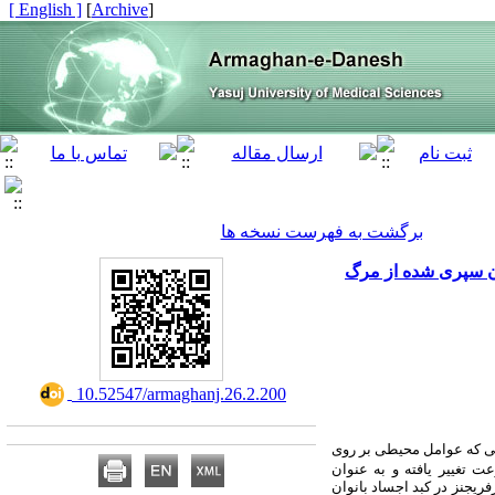
[ English ]
]
Archive
[
برگشت به فهرست نسخه ها
ان سپری شده از مرگ
‎ 10.52547/armaghanj.26.2.200
اتی که عوامل محیطی بر روی
عت تغییر یافته و به عنوان
یجنز در کبد اجساد بانوان