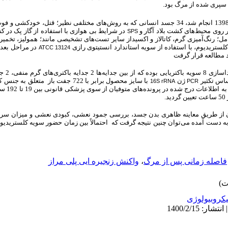
 سپری شده از مرگ بود.
34 جسد انسانی که به روش‌های مختلفی نظیر؛ قتل، خودکشی و فو
ر روی محیط‌های کشت بلاد آگار و
در شرایط بی هوازی با استفاده از گاز پک در 
SPS
ل؛ رنگ‌آمیزی گرم، کاتالاز و اکسیداز سایر تست‌های تشخیصی مانند؛ همولیز، تخمیر
تریدیوم، با استفاده از سویه استاندارد
انستیتوی رازی
در مراحل بعد
ATCC 13124
 مطالعه قرار گرفت
نتایج به د
ساس تکثیر
ژن
با سایز محصول برابر با 722 جفت باز
متعلق به جنس کل
16S rRNA
PCR
در نمونه‌های
.
از طریق معاینه ظاهری بدن جسد، بررسی جمود نعشی، کبودی نعشی و میزان سرد
 به دست آمده
می‌توان چنین نتیجه گرفت که احتمالاً بین زمان حضور سویه کلستریدیو
فاصله زمانی پس از مرگ
،
واکنش زنجیره ایی پلی مراز
کروبیولوژی