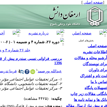
[
صفحه اصلی
]
بخش‌های اصلی
دوره ۲۶، شماره ۴ و ضمیمه ۱ - ( ۶-۱۴۰۰ )
صفحه اصلی
جلد ۲۶ شماره ۴ و ضمیمه ۱ صفحات ۷۲۸-۷۱۳
اطلاعات نشریه
آرشیو مجله و مقالات
بررسی فراوانی نسبی سندرم پیش از قا
1396
برای نویسندگان
برای داوران
۱
عبدالله پورصمد
،
فریبا تدری
ثبت نام و اشتراک
۱- مرکز تحقیقات عوامل اجتماعی مؤثر بر سلامت، دانشگاه علوم پزشکی یاسوج، یاسوج، ایران
تماس با ما
۲- کمیته تحقیقات دانشجویی، دانشگاه علوم پزشکی شیراز، شیراز، ایران
تسهیلات پایگاه
۳- مرکز تحقیقات عوامل اجتماعی مؤثر بر سلامت، دانشگاه علوم پزشکی یاسوج، یاسوج، ایران ،
بایگانی مقالات زیر چاپ
چکیده:
(۴۴۲۵ مشاهده)
بانک ها و نمایه نامه ها
فرم پیش نیاز ارسال مقاله
زمینه و هدف:
سندرم پیش از قاعدگی(
) علاو
PMS