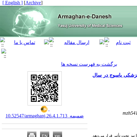
[ English ]
]
Archive
[
برگشت به فهرست نسخه ها
پزشکی یاسوج در سال
mzh54
10.52547/armaghanj.26.4.ضمیمه_1.713
یز تحت تأثیر قرار می‌دهد.