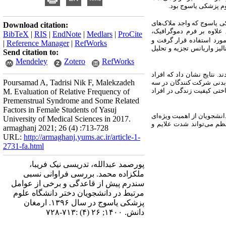
م پزشکی یاسوج بود.
یان خانم دانشگاه علوم پزشکی یاسوج که واجد ملاک‌های
Download citation:
 علاوه بر فرم دموگرافیک،
BibTeX
|
RIS
|
EndNote
|
Medlars
|
ProCite
ورد استفاده قرار گرفت و
|
Reference Manager
|
RefWorks
لیز واریانس تجزیه و تحلیل
Send citation to:
Mendeley
Zotero
RefWorks
دند. نتایج نشان داد که افراد
Poursamad A, Tadrisi Nik F, Malekzadeh
ه بدنی شرکت کنندگان در سه
اختی کیفیت زندگی در افراد
M. Evaluation of Relative Frequency of
Premenstrual Syndrome and Some Related
Factors in Female Students of Yasuj
نشجویان از اهمیت ویژه‌ای
University of Medical Sciences in 2017.
نظم می‌تواند شدت علایم و
armaghanj 2021; 26 (4) :713-728
URL:
http://armaghanj.yums.ac.ir/article-1-
2731-fa.html
پورصمد عبدالله، تدریسی نیک فریبا،
ملکزاده محمد. بررسی فراوانی نسبی
سندرم پیش از قاعدگی و برخی از عوامل
مرتبط در دانشجویان دختر دانشگاه علوم
پزشکی یاسوج در سال ۱۳۹۶. ارمغان
دانش. ۱۴۰۰; ۲۶ (۴) :۷۱۳-۷۲۸