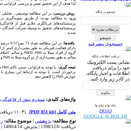
لذا هدف از این تحقیق
تعیین و بررسی فراوانی نس
جستجو در پایگاه
روش بررسی:
ورود به مطالعه بودند، از طریق نمونه‌گیری در
پرسشنامه‌های
غربالگری
علایم
قبل
از
قاعدگی(
پرسشنامه‌های تحقیق به وسیله شرکت کنندگان تکم
شدند.
یافته‌ها:
در این مطالعه تعداد 73 نفر(8/37 درصد) دچار
جستجوی پیشرفته
دارای فعالیت فیزیکی به طور معنی‌داری کمتر از ا
گروه از افراد مبتلا به
،
و سالم اختلاف م
PMDD
PMS
دریافت اطلاعات پایگاه
سالم به طور معنی‌داری از دو گروه مبتلا به
و
PMS
نشانی پست الکترونیک
نتیجه گیری:
با توجه به فراوانی نسبی بالای
در
خود را برای دریافت
PMS
برخوردار است. با توجه به ارتباط این بیماری 
اطلاعات و اخبار پایگاه،
عوارض
را کاهش دهد.
PMS
در کادر زیر وارد کنید.
واژه‌های کلیدی:
سندرم پیش از قاعدگی
،
بانک ها و نمایه ها
DOAJ
متن کامل
[PDF 851 kb]
(۱۱۰۳ دریافت)
GOOGLE SCHOLAR
نوع مطالعه:
پژوهشي
|
موضوع مقاله:
رو
دریافت: 1398/12/6 | پذیرش: 1400/4/14 | انتشار: 1400/6/15