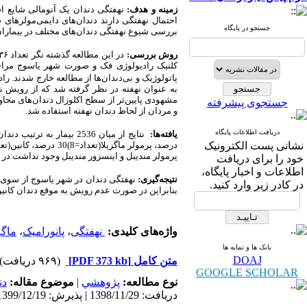
زمینه و هدف:
نهفتگی دندان یک آنومالی شایع ا
احتمال نهفتگی دارند دندان‌های دایمی‌مولرهای 
جستجو در پایگاه
بررسی شیوع نهفتگی دندان‌های مختلف در بیماران مراجع
روش بررسی:
کلنیک رادیولوژی فک و صورت شهر یاسوج مراجع
پاتولوژیک و بی‌دندان‌ها از مطالعه خارج شدند. راد
به عنوان نهفته در نظر گرفته شد که از رویش 
مشهودی پایین‌تر از سطح اکلوزال دندان‌های مجاور
جستجوی پیشرفته
و مردان از لحاظ دندان نهفته استفاده شد.
دریافت اطلاعات پایگاه
یافته‌ها:
نشانی پست الکترونیک
درصد، پرمولر ماگزیلا(تعداد=8)30 درصد، کانین(تعداد=7)3 درصد و اینسزور(تعداد=4)2/4 درصد
پرمولر مندیبل و اینسزور مندیبل وجود نداشت در
خود را برای دریافت
اطلاعات و اخبار پایگاه،
نتیجه‌گیری:
نهفتگی دندان در شهر یاسوج از سوی با
در کادر زیر وارد کنید.
بنابراین در صورت عدم رویش به موقع دندان کانین
واژه‌های کلیدی:
نهفتگی
،
پانورامیک
،
ماگز
بانک ها و نمایه ها
DOAJ
متن کامل
[PDF 373 kb]
(۹۶۹ دریافت)
GOOGLE SCHOLAR
نوع مطالعه:
پژوهشي
|
موضوع مقاله:
دن
دریافت: 1398/11/29 | پذیرش: 1399/12/19 | انتشار: 1400/2/18