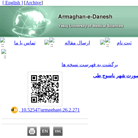
[ English ]
]
Archive
[
برگشت به فهرست نسخه ها
و صورت شهر یاسوج طی
‎ 10.52547/armaghanj.26.2.271