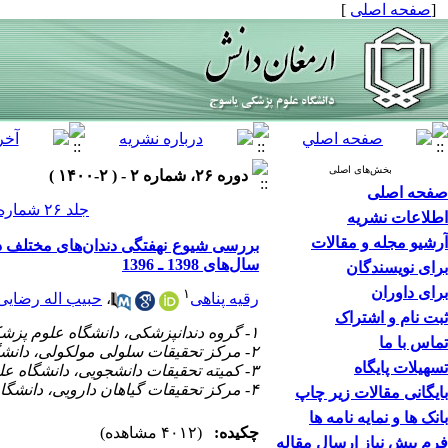
[
صفحه اصلی
]
بخش‌های اصلی
دوره ۲۶، شماره ۲ - ( ۲-۱۴۰۰ )
صفحه اصلی
جلد ۲۶ شماره ۲ صفحات ۲۷۸-۲۷۱
اطلاعات نشریه
آرشیو مجله و مقالات
بررسی شیوع نهفتگی دندان‌های مختلف در
سال‌های 1398 ـ 1396
برای نویسندگان
برای داوران
۱
رقیه پناهی
،
حبیب اله رضایی
ثبت نام و اشتراک
۱- گروه دندانپزشکی، دانشگاه علوم پزشکی یاسوج، یاسوج، ایران
تماس با ما
۲- مرکز تحقیقات سلولی مولکولی، دانشگاه علوم پزشکی یاسوج، یاسوج، ایران
تسهیلات پایگاه
۳- کمیته تحقیقات دانشجویی، دانشگاه علوم پزشکی یاسوج، یاسوج، ایران
۴- مرکز تحقیقات گیاهان دارویی، دانشگاه علوم پزشکی یاسوج، یاسوج، ایران ،
بایگانی مقالات زیر چاپ
بانک ها و نمایه نامه ها
چکیده:
(۴۰۱۲ مشاهده)
فرم پیش نیاز ارسال مقاله