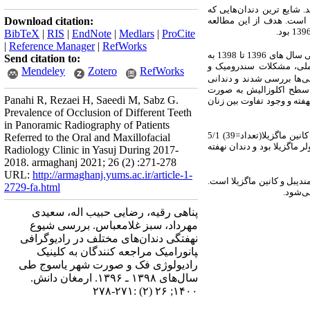
شایع ترین دندان‌هایی که
لا است. هدف از این مطالعه
Download citation:
BibTeX
|
RIS
|
EndNote
|
Medlars
|
ProCite
|
Reference Manager
|
RefWorks
در این مطالعه گذشته نگر تعداد ۲۵۳۶ رادیوگرافی دیجیتال پانورامیک از میان بیمارانی که بالای ۱۴ سال سن داشتند و طی سال های 1396 تا 1398 به
Send citation to:
املی، مشکلات سندرومیک و
Mendeley
Zotero
RefWorks
‌‌ها
بررسی شدند
و
دندانی
ه سطح اکلوزالیش به صورت
Panahi R, Rezaei H, Saeedi M, Sabz G.
فته و وجود تفاوت بین زنان
Prevalence of Occlusion of Different Teeth
in Panoramic Radiography of Patients
نتایج از میان 2536 بیمار به ترتیب دندان‌های مولر ماگزیلا(تعداد= 57)2/2 درصد، دندان‌های مولر مندیبل(تعداد=46)8/1 درصد، کانین ماگزیلا(تعداد=39) 5/1
Referred to the Oral and Maxillofacial
 ماگزیلا بود و دندان نهفته
Radiology Clinic in Yasuj During 2017-
2018. armaghanj 2021; 26 (2) :271-278
URL:
http://armaghanj.yums.ac.ir/article-1-
دیبل و کانین ماگزیلا است.
2729-fa.html
ی‌شود.
پناهی رقیه، رضایی حبیب اله، سعیدی
مهرداد، سبز غلامعباس. بررسی شیوع
نهفتگی دندان‌های مختلف در رادیوگرافی
‍پانورامیک مراجعه کنندگان به کلینیک
رادیولوژی فک و صورت شهر یاسوج طی
سال‌های ۱۳۹۸ ـ ۱۳۹۶. ارمغان دانش.
۱۴۰۰; ۲۶ (۲) :۲۷۱-۲۷۸