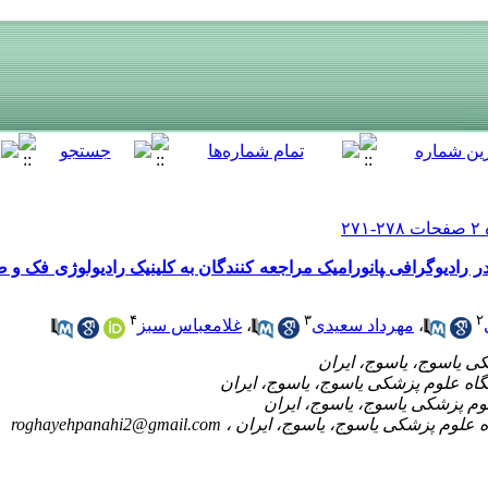
 رادیوگرافی ‍پانورامیک مراجعه کنندگان به کلینیک رادیولوژی فک 
۴
۳
۲
،
مهرداد سعیدی
،
غلامعباس سبز
roghayehpanahi2@gmail.com