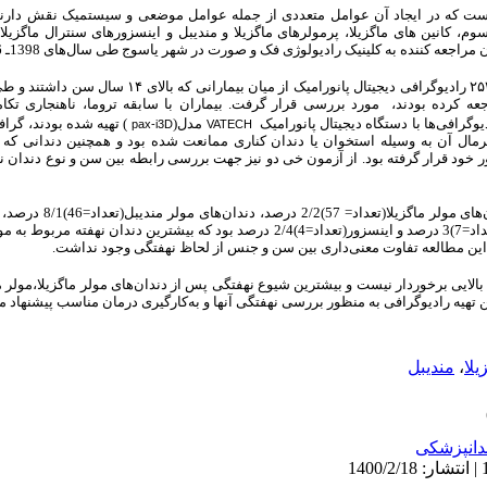
ست که در ایجاد آن عوامل متعددی از جمله عوامل موضعی و سیستمیک نقش دارند. 
سوم، کانین های ماگزیلا، پرمولرهای ماگزیلا و مندیبل و اینسزورهای سنترال ماگزی
ه کننده به کلینیک رادیولوژی فک و صورت در شهر یاسوج طی سال‌های 1398ـ 1396 بود.
ه کرده بودند، مورد بررسی قرار گرفت. بیماران با سابقه تروما، ناهنجاری تک
یوگرافی‌ها با دستگاه دیجیتال پانورامیک
مدل(
)
تهیه شده بودند، گرافی
pax-i3D
VATECH
نرمال آن به وسیله استخوان یا دندان کناری ممانعت شده بود و همچنین دندانی ک
 خود قرار گرفته بود.
از آزمون خی دو نیز جهت بررسی رابطه بین سن و نوع دندان نه
بود که
بیشترین دندان نهفته مربوط به مولر
 این مطالعه تفاوت معنی‌داری بین سن و جنس از لحاظ نهفتگی وجود نداشت.
لایی برخوردار نیست و بیشترین شیوع نهفتگی پس از دندان‌های مولر ماگزیلا،مولر من
 تهیه رادیوگرافی به منظور بررسی نهفتگی آنها و به‌کارگیری درمان مناسب پیشنهاد م
یلا
،
مندیبل
دانپزشکی