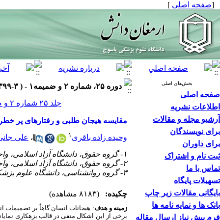
[
صفحه اصلی
]
بخش‌های اصلی
دوره ۲۵، شماره ۲ و ضمیمه۱ - ( ۳-۱۳۹۹ )
صفحه اصلی
جلد ۲۵ شماره ۲ و ضمیمه۱ صفحات ۳۶۷-۳۵۴
اطلاعات نشریه
آرشیو مجله و مقالات
مقایسه هیجان طلبی و رفتارهای پر خطر د
برای نویسندگان
۱
وحیده زاده باقری
،
علی جانی
برای داوران
۱- گروه حقوق، دانشگاه آزاد اسلامی، واحد یاسوج، یاسوج، ایران
ثبت نام و اشتراک
۲- گروه حقوق، دانشگاه آزاد اسلامی، واحد یاسوج، یاسوج، ایران ،
تماس با ما
۳- گروه روانشناسی، دانشگاه علوم پزشکی یاسوج، یاسوج، ایران
تسهیلات پایگاه
بایگانی مقالات زیر چاپ
چکیده:
(۸۱۸۳ مشاهده)
بانک ها و نمایه نامه ها
زمینه و هدف
: هیجانات انسان گاهاً بر تصمیمات ان
برخی از این اشکال منفی در قالب بزهکاری نمایان
فرم پیش نیاز ارسال مقاله