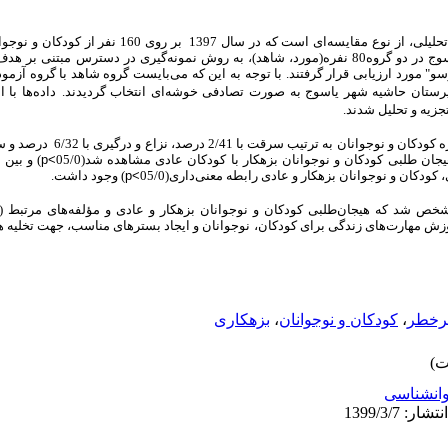
حلیلی،
از نوع
مقایسه‌ای است که در سال 1397 بر روی 160
بهزیستی، کانون اصلاح تربیت و مدارس شهر یاسوج در دو گروه80 نفره(مورد، شاهد)، به روش نمونه‌گیری در دس
" مورد ارزیابی قرار گرفتند. با توجه به این که می‌بایست گروه شاهد با گروه آزمودن
بیرستان حاشیه شهر یاسوج به صورت تصادفی خوشه‌ای انتخاب گردیدند.
داده‌ها با 
جزیه و تحلیل شدند.
جان طلبی کودکان و نوجوانان بزهکار با کودکان عادی مشاهده شد(05/0
p<
) و بین 
ودکان و نوجوانان بزهکار و عادی رابطه معنی‌داری(05/0
p<
) وجود داشت.
شخص شد که هیجان‌طلبی کودکان و نوجوانان بزهکار و عادی و مؤلفه‌های مرتبط (م
موزش مهارت‌های زندگی برای کودکان، نوجوانان و ایجاد بسترهای مناسب، جهت تخلیه هی
پرخطر
،
کودکان و نوجوانان
،
بزهکاری
انشناسی