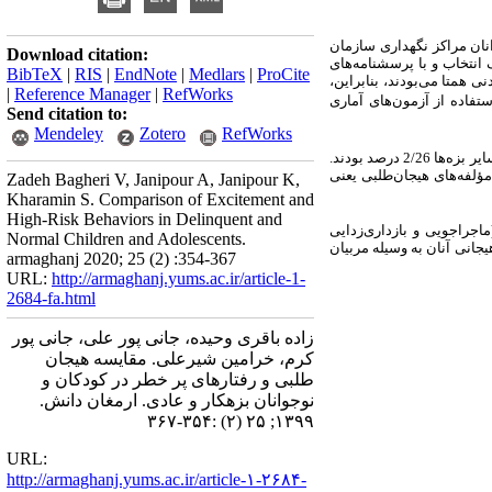
 نفر از کودکان و نوجوانان مراکز نگهداری سازمان
Download citation:
ترس مبتنی بر هدف انتخاب و با پرسشنامه‌های
BibTeX
|
RIS
|
EndNote
|
Medlars
|
ProCite
ی همتا می‌بودند، بنابراین،
|
Reference Manager
|
RefWorks
استفاده از آزمون‌های آماری
Send citation to:
Mendeley
Zotero
RefWorks
نتایج این مطالعه نشان داد که بیشترین بزه کودکان و نوجوانان به ترتیب سرقت با 2/41 درصد، نزاع و درگیری با 6/32 درصد و سایر بزه‌ها 2/26 درصد بودند.
مؤلفه‌های هیجان‌طلبی یعنی
Zadeh Bagheri V, Janipour A, Janipour K,
Kharamin S. Comparison of Excitement and
High-Risk Behaviors in Delinquent and
اجراجویی و بازداری‌زدایی
Normal Children and Adolescents.
جانی آنان به وسیله مربیان
armaghanj 2020; 25 (2) :354-367
URL:
http://armaghanj.yums.ac.ir/article-1-
2684-fa.html
زاده باقری وحیده، جانی پور علی، جانی پور
کرم، خرامین شیرعلی. مقایسه هیجان
طلبی و رفتارهای پر خطر در کودکان و
نوجوانان بزهکار و عادی. ارمغان دانش.
۱۳۹۹; ۲۵ (۲) :۳۵۴-۳۶۷
URL:
http://armaghanj.yums.ac.ir/article-۱-۲۶۸۴-