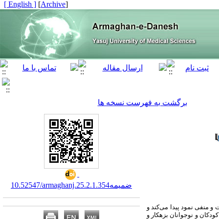
[ English ]
]
Archive
[
برگشت به فهرست نسخه ها
10.52547/armaghanj.25.2.ضمیمه1.354
 و منفی نمود پیدا می‌کند و
ودکان و نوجوانان بزهکار و