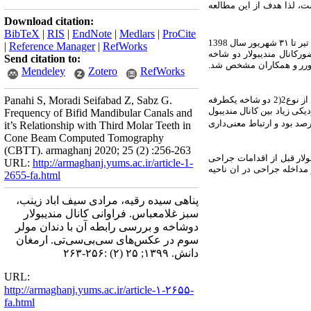
، لذا هدف از این مطالعه
Download citation:
BibTeX
|
RIS
|
EndNote
|
Medlars
|
ProCite
101 بیمار که در بازه زمانی یک تیر تا ۳۱ شهریور سال 1398
|
Reference Manager
|
RefWorks
کانال مندیبولار دو شاخه
Send citation to:
 کورر و همکاران مشخص شد.
Mendeley
Zotero
RefWorks
نتایج نشان 50 درصد موارد شناسایی شده از نوع1 (1دو شاخه یکطرفه که تا مولر سوم یا اطراف کشیده شده است) و50 درصد از نوع2(2 دو شاخه یکطرفه
Panahi S, Moradi Seifabad Z, Sabz G.
یکی زیاد بین کانال مندیبول
Frequency of Bifid Mandibular Canals and
ل مندیبولار دو شاخه 9/9 درصد بود و ارتباط معنی‌داری
it’s Relationship with Third Molar Teeth in
Cone Beam Computed Tomography
(CBTT). armaghanj 2020; 25 (2) :256-263
ولار قبل از اقدامات جراحی
URL:
http://armaghanj.yums.ac.ir/article-1-
مداخله جراحی در ان ناحیه
2655-fa.html
پناهی سیده رقیه، مرادی سیف اباد زینب،
سبز غلامعباس. فراوانی کانال مندیبولار
دوشاخه و بررسی رابطه آن با دندان مولر
سوم در عکس‌های سی‌بی‌سی‌تی. ارمغان
دانش. ۱۳۹۹; ۲۵ (۲) :۲۵۶-۲۶۳
URL:
http://armaghanj.yums.ac.ir/article-۱-۲۶۵۵-
fa.html