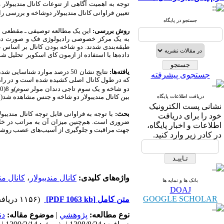
توجه به اهمیت آگاهی از تنوعات کانال مندیبولار
تعیین فراوانی کانال مندیبولار دوشاخه و بررسی
جستجو در پایگاه
روش بررسی:
این یک مطالعه توصیفی ـ مقطعی 
به یک مرکز خصوصی رادیولوژی فک و صورت در ش
طبقه‌بندی شدند. دو شاخه بودن کانال بر اساس 
داده‌‌ها با استفاده از ازمون کای اسکویر تحلیل شد
یافته‌ها:
جستجوی پیشرفته
که در طول کانال اصلی کشیده شده است و در راموس مندیب
دو شاخه و یک سوم تاجی دندان مولر سوم)و 8(80 درصد) مورد از نوع
بین کانال مندیبولار دو شاخه و جنس مشاهده شد(04/0
دریافت اطلاعات پایگاه
نشانی پست الکترونیک
بحث:
با توجه به فراوانی قابل توجه کانال مندی
خود را برای دریافت
ضروری است. هم‌چنین میزان آن به مراتب در خانم
اطلاعات و اخبار پایگاه،
جهت مراقبت و جلوگیری از آسیب‌های عصب روش
در کادر زیر وارد کنید.
واژه‌های کلیدی:
کانال مندیبولار
،
کانال من
بانک ها و نمایه ها
DOAJ
GOOGLE SCHOLAR
متن کامل
[PDF 1063 kb]
(۱۱۵۶ دریافت)
نوع مطالعه:
پژوهشي
|
موضوع مقاله:
دن