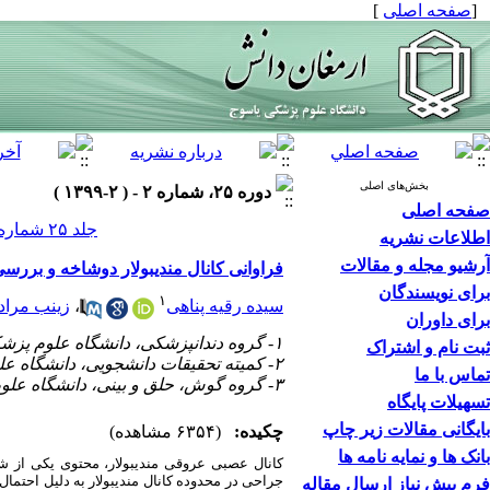
[
صفحه اصلی
]
بخش‌های اصلی
دوره ۲۵، شماره ۲ - ( ۲-۱۳۹۹ )
صفحه اصلی
جلد ۲۵ شماره ۲ صفحات ۲۶۳-۲۵۶
اطلاعات نشریه
آرشیو مجله و مقالات
فراوانی کانال مندیبولار دوشاخه و بررس
برای نویسندگان
۱
سیده رقیه پناهی
،
زینب مراد
برای داوران
۱- گروه دندانپزشکی، دانشگاه علوم پزشکی یاسوج، یاسوج، ایران ،
ثبت نام و اشتراک
۲- کمیته تحقیقات دانشجویی، دانشگاه علوم پزشکی یاسوج، یاسوج، ایران
تماس با ما
۳- گروه گوش، حلق و بینی، دانشگاه علوم پزشکی یاسوج، یاسوج، ایران
تسهیلات پایگاه
بایگانی مقالات زیر چاپ
چکیده:
(۶۳۵۴ مشاهده)
بانک ها و نمایه نامه ها
کانال عصبی عروقی مندیبولار، محتوی یکی از شاخ
جراحی در محدوده کانال مندیبولار به دلیل احتمال 
فرم پیش نیاز ارسال مقاله