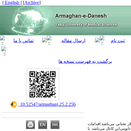
[ English ]
]
Archive
[
برگشت به فهرست نسخه ها
‎ 10.52547/armaghanj.25.2.256
ر تحتانی می‌باشد.اقدامات
تومی‌این کانال می‌باشد. با