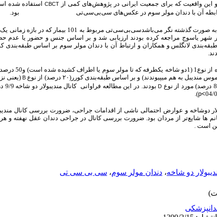
 و این واقعیت که برای جمعیت ایرانی در پژوهش‌های کمی ‌از
استفاده شده است
CBCT
 رابطه آن با دندان مولر سوم در عکس‌های سی‌بی‌سی‌تی
بود.
به صورت گذشته نگر می‌باشدسی‌بی‌سی‌تی
مربوط به
هر یاسوج مراجعه کرده بودند ارزیابی شد و بر اساس جنس و حضور یا عدم حضور
طبقه‌بندی لانگلس و همکاران و ارتباط آن با دندان مولر سوم بر اساس طبقه‌بندی
ند.
ل به هم میپیوندند) و بر اساس طبقه‌بندی کورر(۲۰ درصد) از نوع
(یعنی نزد
B
بودند. در این مطالعه فراوانی
کانا
D
).
p<
بولار دوشاخه و عوارض احتمالی ناشی از اقدامات جراحی، ضرورت بررسی کانال مندیب
 ها شایع‌تر از مردان بود. ضرورت بررسی کانال در جراحی دندان عقل نهفته و هر 
ن است .
دیبولار دو شاخه
،
دندان مولر سوم
،
سی بی سی تی
دانپزشکی