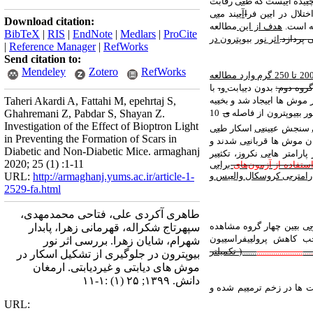
ی
ی
ده
ا
ی
ی
ست
که ط
ی
ی
رقابت
تلال در ا
ی
ی
ن
فر
ا
آ
ی
ی
ند
م
ی
ی
Download citation:
له است.
هدف از این
مطالعه
BibTeX
|
RIS
|
EndNote
|
Medlars
|
ProCite
پردازد.
اثر
نور
ب
ی
وپترون
در
|
Reference Manager
|
RefWorks
Send citation to:
Mendeley
Zotero
RefWorks
وارد مطالعه
گروه دوم:
بدون د
ی
ی
ابت
و
،
با
 موش
ها ا
ی
ی
جاد
شد و
بخ
ی
ی
ه
Taheri Akardi A, Fattahi M, epehrtaj S,
ر ب
ی
ی
وپترون
از فاصله
ی
10
Ghahremani Z, Pabdar S, Shayan Z.
Investigation of the Effect of Bioptron Light
سنجش ع
ی
ی
ن
ی
ی
اسکار ط
ی
ی
in Preventing the Formation of Scars in
ن
موش
ها
قربان
ی
ی
شدند
و
Diabetic and Non-Diabetic Mice. armaghanj
پارامتر
ها
ی
ی
نکروز، تکث
ی
ی
ر
2020; 25 (1) :1-11
استفاده از آزمون‌های
برا
ی
ی
URL:
http://armaghanj.yums.ac.ir/article-1-
ی
ی
کروسکال وال
ی
ی
س
و
2529-fa.html
طاهری آکردی علی، فتاحی محمدمهدی،
ی
ی
ب
ی
ی
ن
چها
ر
گروه مشاهده
سپهرتاج شکراله، قهرمانی زهرا، پابدار
جب
کاهش
پرول
ی
ی
فراس
ی
ی
ون
شهرام، شایان زهرا. بررسی اثر نور
....
......................
.......( تکمیلتر
بیوپترون در جلوگیری از تشکیل اسکار در
موش های دیابتی و غیردیابتی. ارمغان
دانش. ۱۳۹۹; ۲۵ (۱) :۱-۱۱
ت
ها
در
زخم
ترم
ی
ی
م
شده
و
URL: