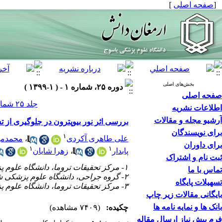
[
صفحه اصلی
]
بخش‌های اصلی
دوره ۲۵، شماره ۱ - ( ۱-۱۳۹۹ )
صفحه اصلی
جلد ۲۵ شماره ۱ صفحات ۱۱-۱
اطلاعات نشریه
آرشیو مجله و مقالات
بررسی اثر نور بیوپترون در جلوگیری از 
برای نویسندگان
۱
علی طاهری آکردی
،
محمدمه
برای داوران
۱
۱
پابدار
،
زهرا شایان
ثبت نام و اشتراک
۱- مرکز تحقیقات تروما، دانشگاه علوم پزشکی شیراز، شیراز، ایران
تماس با ما
۲- گروه جراحی، دانشگاه علوم پزشکی شیراز، شیراز، ایران
تسهیلات پایگاه
۳- مرکز تحقیقات تروما، دانشگاه علوم پزشکی شیراز، شیراز، ایران ،
بایگانی مقالات زیر چاپ
بانک ها و نمایه نامه ها
چکیده:
(۷۴۰۹ مشاهده)
فرم پیش نیاز ارسال مقاله