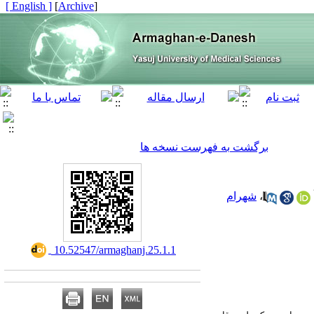
[ English ]
]
Archive
[
برگشت به فهرست نسخه ها
،
شهرام
‎ 10.52547/armaghanj.25.1.1