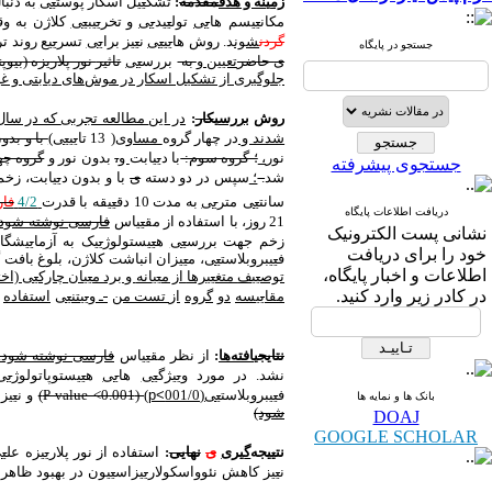
زم
ی
نه و هدف
مقدمه
:
تشک
ی
ی
ل
اسکار پوست
ی
ی
به دنبا
مکان
ی
ی
سم
ها
ی
ی
تول
ی
ی
د
ی
ی
و تخر
ی
ی
ب
ی
ی
کلاژن به وق
گردن
شون
د. روش ها
ی
ی
ی
ی
ن
ی
ی
ز
برا
ی
ی
تسر
ی
ی
ع
روند تر
جستجو در پایگاه
ی
حاضر
تعیین و
به
بررس
ی
ی
تاث
ی
ر
نور پلار
ی
زه
(ب
ی
وپت
جلوگ
ی
ر
ی
از تشک
ی
ل
اسکار در موش
‌ها
ی
د
ی
ابت
ی
و غ
ی
روش
بررس
ی
کار
:
در ا
ی
ن
مطالعه تجربی
که در سا
شدند و
در چهار گروه
مساو
ی
(
13 تا
ی
ی
ی
ی
)
با و بدو
نور
،
؛ گروه سوم:
با د
ی
ی
ابت
و
،
بدون نور و
گروه چه
جستجوی پیشرفته
شد
.
؛
سپس در دو دسته
ی
با و بدون د
ی
ی
ابت،
زخم
سانت
ی
ی
متر
ی
ی
به مدت 10 دق
ی
ی
قه
با قدرت
4/2
فا
دریافت اطلاعات پایگاه
21 روز، با استفاده از مق
ی
ی
اس
فارسی نوشته شود..
نشانی پست الکترونیک
زخم
جهت
بررس
ی
ی
ه
ی
ی
ستولوژ
ی
ی
ک
به
آزما
ی
ی
شگاه
خود را برای دریافت
ف
ی
ی
بروبلاست
ی
ی
،
م
ی
ی
زان
انباشت کلاژن، بلوغ بافت گ
اطلاعات و اخبار پایگاه،
توص
ی
ی
ف
متغ
ی
ی
رها
از م
ی
ی
انه
و برد م
ی
ی
ان
چارک
ی
ی
(اخت
در کادر زیر وارد کنید.
مقا
ی
ی
سه
دو
گروه
از
تست من
-
ـ
و
ی
ی
تن
ی
ی
استفاده
نتا
ی
ج
ی
افته‌ها
:
از نظر
مق
ی
ی
اس
فارسی نوشته شود...
نشد. در مورد و
ی
ی
ژگ
ی
ی
ها
ی
ی
ه
ی
ی
ستوپاتولوژ
ی
ی
ف
ی
ی
بروبلاست
ی
ی
(001/0
p<
)
(
P value <0.001
)
و
ن
ی
ی
ز
بانک ها و نمایه ها
شود)
DOAJ
GOOGLE SCHOLAR
نت
ی
ی
جه
‌گ
ی
ر
ی
ی
نها
یی
:
استفاده
از
نور
پلار
ی
ی
زه
عل
ی
ی
ن
ی
ی
ز
کاهش
نئوواسکولار
ی
ی
زاس
ی
ی
ون
در
بهبود
ظاهر