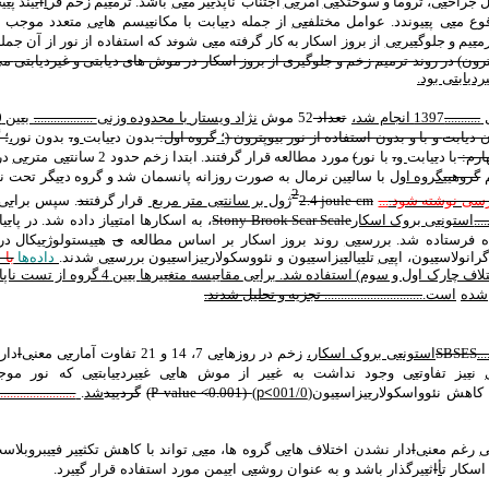
ل جراح
ی
ی
،
تروما و سوختگ
ی
ی
امر
ی
ی
اجتناب
ناپذ
ی
ی
ر
م
ی
ی
باشد. ترم
ی
ی
م
زخم فر
آ
ا
ی
ی
ند
پ
ی
ی
چ
وع م
ی
ی
پ
ی
ی
وندد
. عوامل مختلف
ی
ی
از جمله د
ی
ی
ابت
با مکان
ی
ی
سم
ها
ی
ی
متعدد موجب اخ
م
ی
ی
م
و جلوگ
ی
ی
ر
ی
ی
از بروز اسکار به کار گرفته م
ی
ی
شو
ن
د که استفاده از نور از آن جم
رون
) در روند ترم
ی
م
زخم و جلوگ
ی
ر
ی
از بروز اسکار در موش ها
ی
د
ی
ابت
ی
و غ
ی
رد
ی
ابت
ی
م
ی
رد
ی
ابت
ی
بود.
ل
...........
1397
انجام شد
،
تعداد
52 موش
نژاد
ویستار
با محدوده وزن
ی
..................
ب
ی
ی
ن 200 تا 250 گرم
ن د
ی
ابت
و با و بدون استفاده از نور ب
ی
وپترون
(
؛
گروه اول:
بدون د
ی
ی
ابت
و
،
بدون نور
،
؛ 
ارم:
با د
ی
ی
ابت
و
،
با نور
)
مورد مطالعه قرار گرفتند. ابتدا زخم حدود 2 سانت
ی
ی
متر
ی
ی
در
گروه
ی
ی
گروه اول
با سال
ی
ی
ن
نرمال به صورت روزانه پانسمان شد و گروه د
ی
ی
گر
تحت نو
2
رسی نوشته شود.
...
2.4 joule cm
ژول بر سانت
ی
ی
متر مربع
قرار
گرفت
ند
. سپس
برا
ی
ی
..
استون
ی
ی
بروک اسکار
Stony Brook Scar Scale
،
به
اسکارها
امت
ی
ی
از
داده
شد
.
در
پا
ی
ی
ا
فرستاده
شد
.
بررس
ی
ی
روند
بروز
اسکار
بر
اساس
مطالعه
ی
ه
ی
ی
ستولوژ
ی
ی
کال
در 
رانولاس
ی
ی
ون،
اپ
ی
ی
تل
ی
ی
ال
ی
ی
زاس
ی
ی
ون
و نئووسکولار
ی
ی
زاس
ی
ی
ون
بررس
ی
ی
شدند.
داده‌ها
با 
لاف چارک اول و سوم) استفاده شد.
برا
ی
ی
مقا
ی
ی
سه
متغ
ی
ی
رها
ب
ی
ی
ن
4 گروه از تست ناپارامتر
شده
است
.
.............................. تجزیه و تحلیل شدند.
.
SBSES
استون
ی
ی
بروک اسکار
،
زخم در روزه
ا
ی
ی
7، 14 و 21 تفاوت آمار
ی
ی
معن
ی
ا
دار
ن
ی
ی
ز
تفاوت
ی
ی
وجود نداشت به غ
ی
ی
ر
از موش
ها
ی
ی
غ
ی
ی
رد
ی
ی
ابت
ی
ی
که نور مو
کاهش
نئوواسکولار
ی
ی
زاس
ی
ی
ون
(001/0
p<
)
(
P value <0.001
)
گرد
ی
ی
د
شد
.
........................
رغم
معن
ی
ا
دار
نشدن
اختلاف
ها
ی
ی
گروه
ها،
م
ی
ی
تواند
با
کاهش
تکث
ی
ی
ر
ف
ی
ی
بروبلاس
اسکار
ت
أ
ا
ث
ی
ی
رگذار
باشد
و
به
عنوان
روش
ی
ی
ا
ی
ی
من
مورد
استفاده
قرار
گ
ی
ی
رد
.