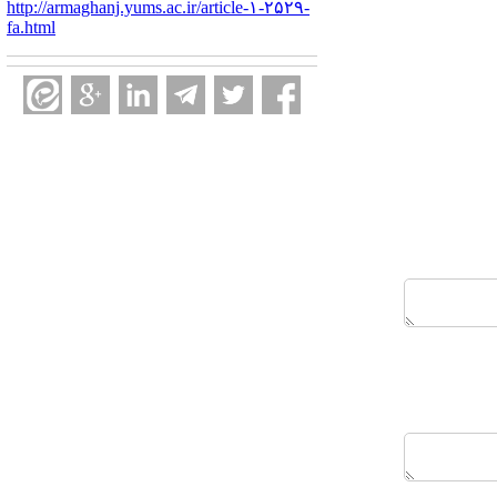
http://armaghanj.yums.ac.ir/article-۱-۲۵۲۹-
fa.html