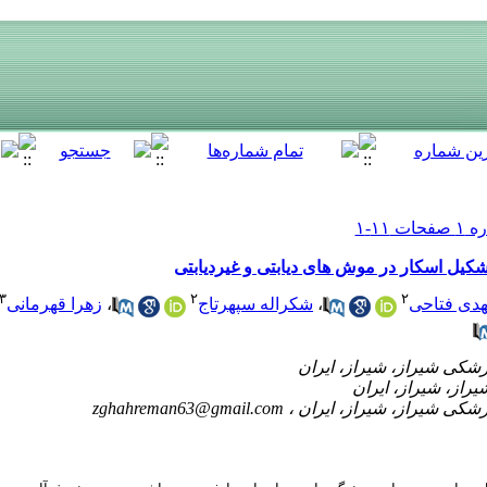
تشکیل اسکار در موش های دیابتی و غیردیابتی
۳
۲
۲
دی فتاحی
،
شکراله سپهرتاج
،
زهرا قهرمانی
zghahreman63@gmail.com