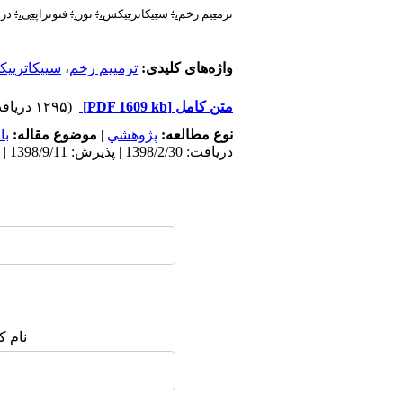
ترم
ی
ی
م
زخم
،
؛
س
ی
ی
کاتر
ی
ی
کس
،
؛
نور
،
؛
فتوتراپ
ی
ی
،
؛
درم
واژه‌های کلیدی:
ترمییم زخم
،
سییکاتریی
متن کامل
[PDF 1609 kb]
(۱۲۹۵ دریافت)
نوع مطالعه:
پژوهشي
|
موضوع مقاله:
با
دریافت: 1398/2/30 | پذیرش: 1398/9/11 | انتشار: 1398/10/22
نام ک