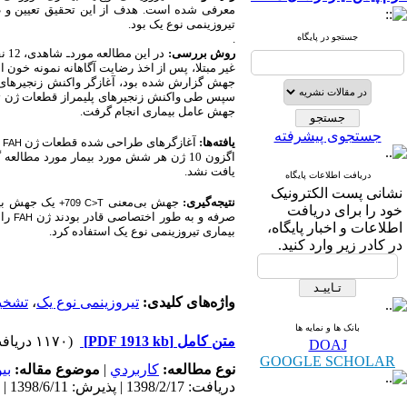
معرفی شده است. هدف از این تحقیق تعیین و طر
تیروزینمی نوع یک بود.
جستجو در پایگاه
.
روش بررسی:
در
غیر مبتلا، پس از اخذ رضایت آگاهانه نمونه خو
جهش گزارش شده بود، آغازگر واکنش زنجیره­ای پ
سپس طی واکنش زنجیره­ای پلیمراز قطعات ژن تکثی
جهش عامل بیماری انجام گرفت.
جستجوی پیشرفته
یافته‌ها:
آغازگرهای طراحی شده قطعات ژن
ر
FAH
اگزون 10 ژن هر شش مورد بیمار مورد مطالعه گردید. والدین افراد بیمار ناقل این جهش ژنتیکی بودند. در هیچ یک از افراد گروه کنترل جهش ژنتیکی در ژن
یافت نشد.
دریافت اطلاعات پایگاه
نشانی پست الکترونیک
نتیجه‌گیری:
جهش بی‌معنی
یک جهش بیم
+709 C>T
خود را برای دریافت
صرفه و به طور اختصاصی قادر بودند ژن
را 
FAH
اطلاعات و اخبار پایگاه،
بیماری تیروزینمی نوع یک استفاده کرد.
در کادر زیر وارد کنید.
واژه‌های کلیدی:
تیروزینمی نوع یک
،
تشخی
بانک ها و نمایه ها
متن کامل
[PDF 1913 kb]
(۱۱۷۰ دریافت)
DOAJ
GOOGLE SCHOLAR
نوع مطالعه:
كاربردي
|
موضوع مقاله:
بی
دریافت: 1398/2/17 | پذیرش: 1398/6/11 | انتشار: 1398/8/19