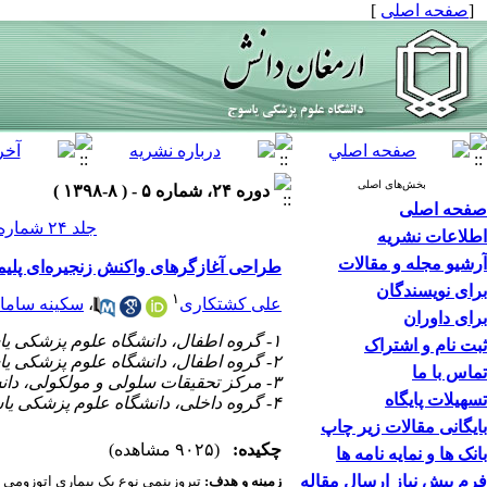
[
صفحه اصلی
]
بخش‌های اصلی
دوره ۲۴، شماره ۵ - ( ۸-۱۳۹۸ )
صفحه اصلی
جلد ۲۴ شماره ۵ صفحات ۸۲۹-۸۲۰
اطلاعات نشریه
آرشیو مجله و مقالات
طراحی آغازگرهای واکنش زنجیره‌ای پلیمراز و کارایی آن
برای نویسندگان
۱
علی کشتکاری
،
سکینه سامان
برای داوران
۱- گروه اطفال، دانشگاه علوم پزشکی یاسوج، یاسوج، ایران ،
ثبت نام و اشتراک
۲- گروه اطفال، دانشگاه علوم پزشکی یاسوج، یاسوج، ایران
تماس با ما
۳- مرکز تحقیقات سلولی و مولکولی، دانشگاه علوم پزشکی یاسوج، یاسوج، ایران
تسهیلات پایگاه
۴- گروه داخلی، دانشگاه علوم پزشکی یاسوج، یاسوج، ایران
بایگانی مقالات زیر چاپ
چکیده:
(۹۰۲۵ مشاهده)
بانک ها و نمایه نامه ها
فرم پیش نیاز ارسال مقاله
زمینه و هدف:
تیروزینمی نوع یک بیماری اتوزومی م