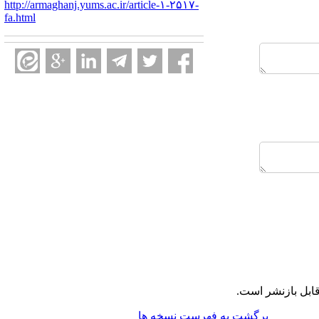
http://armaghanj.yums.ac.ir/article-۱-۲۵۱۷-
fa.html
ابل بازنشر است.
برگشت به فهرست نسخه ها