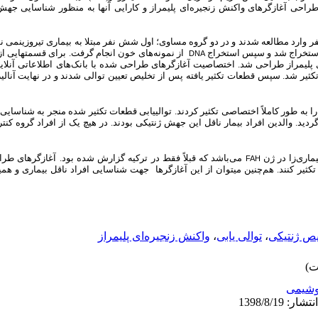
احی آغازگرهای واکنش زنجیره‌ای پلیمراز و کارایی آنها به منظور شناسایی جه
 این مطالعه موردـ شاهدی، 12 نفر وارد مطالعه شدند و در دو گروه مساوی؛ اول شش نفر مبتلا به بیماری تی
ن استخراج شد و سپس استخراج
از نمونه‌های خون انجام گرفت. برای قسمت­هایی ا
DNA
لیمراز طراحی شد. اختصاصیت آغازگرهای طراحی شده با بانک‌های اطلاعاتی آنلاین
ر شد. سپس قطعات تکثیر یافته پس از تخلیص تعیین توالی شدند و در نهایت آنالیز 
ا به طور کاملاً اختصاصی تکثیر کردند. توالی­یابی قطعات تکثیر شده منجر به شناسا
اری‌زا در ژن
می‌باشد که قبلاً فقط در ترکیه گزارش شده بود. آغازگرهای طر
FAH
تکثیر کنند. هم‌چنین میتوان از این آغازگرها جهت شناسایی افراد ناقل بیماری و ه
ص ژنتیکی
،
توالی یابی
،
واکنش زنجیره‌ای پلیمراز
وشیمی