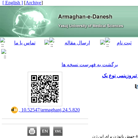
[ English ]
]
Archive
[
برگشت به فهرست نسخه ها
‎ 10.52547/armaghanj.24.5.820
) می­باشد، تا کنون حدود 40 جهش پاتوژن برای این ژن