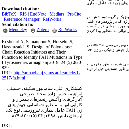
ش‌های ژن
عامل بیماری
FAH
Download citation:
BibTeX
|
RIS
|
EndNote
|
Medlars
|
ProCite
روزینمی نوع یک و گروه دوم شش نفر
|
Reference Manager
|
RefWorks
ز ژن که در پژوهش‌های قبلی
Send citation to:
 مورد ارزیابی قرار گرفت.
Mendeley
Zotero
RefWorks
توالی به منظور پیدا کردن
Keshtkari A, Samanpour S, Hosseini S,
یی جهش بی‌معنی
در
+709 C>T
Hassanzadeh S. Design of Polymerase
FAH
Chain Reaction Initiators and Their
Function to Identify FAH Mutations in Type
I Tyrosinemia. armaghanj 2019; 24 (5) :820-
احی شده به طور مقرون به
829
مین‌طور تشخیص قبل از تولد
URL:
http://armaghanj.yums.ac.ir/article-1-
2517-fa.html
کشتکاری علی، سامانپور سکینه، حسینی
ابراهیم، حسن زاده سجاد. طراحی
آغازگرهای واکنش زنجیره‌ای پلیمراز و
کارایی آنها به منظور شناسایی جهش‌های
ژن FAH عامل بیماری تیروزینمی نوع یک.
ارمغان دانش. ۱۳۹۸; ۲۴ (۵) :۸۲۰-۸۲۹
URL: