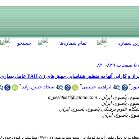
ها به منظور شناسایی جهش‌های ژن FAH عامل بیماری تیروزینمی نوع یک
۴
۳
۲
پور
،
ابراهیم حسینی
،
سجاد حسن زاده
a_keshtkari@yahoo.com
غلوب به دلیل نقص آنزیم فوماریل استواستات هیدرولاز(
FAH