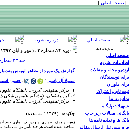
[
صفحه اصلی
]
بخش‌های اصلی
دوره ۲۳، شماره ۴ - ( مهر و آبان ۱۳۹۷ )
صفحه اصلی
جلد ۲۳ شماره ۴ صفحات ۵۳۵-۵۲۸
اطلاعات نشریه
آرشیو مجله و مقالات
گزارش یک مورد از تظاهر لوپوس به‌دنبال
برای نویسندگان
۱
سهیلا آل یاسین
،
حسین اسماع
برای داوران
۱- مرکز تحقیقات آلرژی، دانشگاه علوم پزشکی شیراز، شیراز، ایران
ثبت نام و اشتراک
۲- گروه اطفال، دانشگاه علوم پزشکی شیراز، شیراز، ایران
تماس با ما
۳- مرکز تحقیقات آلرژی، دانشگاه علوم پزشکی شیراز، شیراز، ایران ،
تسهیلات پایگاه
بایگانی مقالات زیر چاپ
چکیده:
(۱۱۴۴۹ مشاهده)
بانک ها و نمایه نامه ها
زمینه و هدف:
بیماری لوپوس یک بیماری خود ایمن
شناخته نشده است، هر چند تأثیر عواملی مانند
فرم پیش نیاز ارسال مقاله