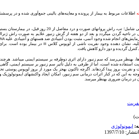
ه
اطلاعات مربوط به بیمار از پرونده و معاینه‌های بالینی جمع‌آوری شده و در پرسشنا
کودکی 11 ساله به ‏دلیل بروز علایمی شامل؛ تب، راش پروانه‏ای صورت و 
در ناحیه گردن می‏گردد و بعد از دو هفته از گزش زنبور علایم به‏ صورت راش ژنرال
زمایش‌های انجام شده وجود آنمی، مثبت بودن آنتی‏بادی ضد هسته‏ای و آنتی‏بادی علیه
DNA
ز کلیه، نشان دهنده وجود نفریت ناشی از لوپوس کلاس
در بیمار بوده است. برای 
III
 کنترل گردیده و دوز دارو کاهش یافت.
 به‏نظر می‌رسد که سم زنبور دارای اثری دو‏طرفه بر سیستم ایمنی می‏باشد. هرچند 
یت استفاده شده است، اما از طرفی به ‏دلیل تأثیر سم زنبور بر سیستم ایمنی، گاهی بی
ت و نفریت بروز پیدا کرده‏اند. اگرچه تاکنون به‏جز یک مورد از بروز لوپوس پوستی تح
به ‏این که در کنار اثرات درمانی سم زنبور، امکان ایجاد واکنش‏های ایمونولوژیک و ب
آن در درمان ضروری به‏نظر می‏رسد.
فریت
ه:
ایمونولوژی