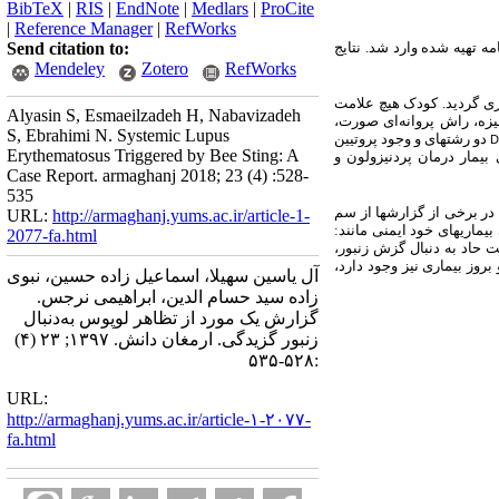
BibTeX
|
RIS
|
EndNote
|
Medlars
|
ProCite
|
Reference Manager
|
RefWorks
مه تهیه شده وارد شد. نتایج
Send citation to:
Mendeley
Zotero
RefWorks
درد مفاصل از 20 روز قبل، در بیمارستان بستری گردید. کودک هیچ علامت
Alyasin S, Esmaeilzadeh H, Nabavizadeh
یزه، راش پروانه‌ای صورت،
S, Ebrahimi N. Systemic Lupus
دو رشته‏ای و وجود پروتیین
Erythematosus Triggered by Bee Sting: A
بیمار درمان پردنیزولون و
Case Report. armaghanj 2018; 23 (4) :528-
535
در برخی از گزارش‏ها از سم
URL:
http://armaghanj.yums.ac.ir/article-1-
ماری‏های خود ایمنی مانند:
2077-fa.html
ت حاد به ‏دنبال گزش زنبور،
روز بیماری نیز وجود دارد،
آل یاسین سهیلا، اسماعیل زاده حسین، نبوی
زاده سید حسام الدین، ابراهیمی نرجس.
گزارش یک مورد از تظاهر لوپوس به‌دنبال
زنبور گزیدگی. ارمغان دانش. ۱۳۹۷; ۲۳ (۴)
:۵۲۸-۵۳۵
URL:
http://armaghanj.yums.ac.ir/article-۱-۲۰۷۷-
fa.html