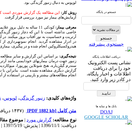
لوپوس به دنبال زنبور گزیدگی بود.
جستجو در پایگاه
روش کار:
این مطالعه یک گزارش موردی است ک
آزمایش‌های بیمار نیز مورد بررسی قرار گرفت.
معرفی بیمار:
خاصی نداشته است تا این که دچار زنبور گزیدگی 
آرتریت و حساسیت به نور آفتاب بروز می‏کنند. در آ
در ادرار مشاهده گردید. انجام نمونه‏برداری ا
جستجوی پیشرفته
هیدروکسی‏کلروکین انجام شده و در پیگیری، بیماری
نتیجه‌گیری:
بر اساس این گزارش و سایر مطالعه‌ها،
دریافت اطلاعات پایگاه
زنبور جهت درمان بیماری‏های خودایمنی مانند آرتر
نشانی پست الکترونیک
سندرم گیلن‌باره، هنخ شونلاین پورپورا، میوکاردی
خود را برای دریافت
گزارش دیگری مشاهده نشده است. بنابراین با توجه 
اطلاعات و اخبار پایگاه،
انجام مطالعه‌های بیشتر و بازبینی در استفاده از 
در کادر زیر وارد کنید.
واژه‌های کلیدی:
زنبور گزیدگی
،
لوپوس
،
ن
بانک ها و نمایه ها
متن کامل
[PDF 1882 kb]
(۱۴۳۷ دریافت)
DOAJ
GOOGLE SCHOLAR
نوع مطالعه:
گزارش مورد
|
موضوع مقال
دریافت: 1396/11/1 | پذیرش: 1397/5/19 | انتشار: 1397/7/10