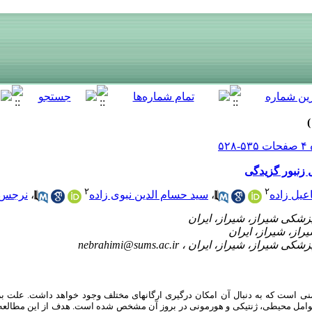
 زنبور گزیدگی
۲
۲
یل زاده
،
سید حسام الدین نبوی زاده
،
نرجس ا
nebrahimi@sums.ac.ir
ی است که به ‏دنبال آن امکان درگیری ارگان‏های مختلف وجود خواهد داشت. علت برو
 عوامل محیطی، ژنتیکی و هورمونی در بروز آن مشخص شده است
هدف از این مطالعه
.