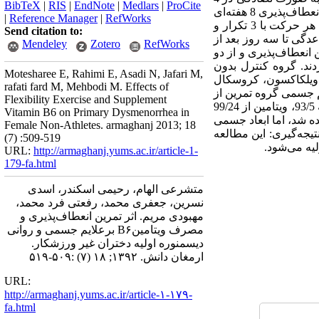
BibTeX
|
RIS
|
EndNote
|
Medlars
|
ProCite
گروه مساوی؛ کنترل، تمرین، ویتامین و تمرین همراه با ویتامین قرار گرفتند. گروه تمرین در یک برنامه تمرینی انعطاف‌پذیری 8 هفته‌ای
|
Reference Manager
|
RefWorks
شامل؛ کشش عضلات شکم، کمر، همسترینگ و نزدیک‌کننده‌های ران شرکت کردند. آنها 8 حرکت را به صورت هر حرکت با 3 تکرار و
Send citation to:
 از قاعدگی تا سه روز بعد از
Mendeley
Zotero
RefWorks
میلی‌گرمی مصرف کردند. گروه تمرین همراه ویتامین 8 هفته تمرین انعطاف‌پذیری و از دو
ص ویتامینB6 ،40 میلی‌گرمی استفاده کردند. گروه کنترل بدون
Motesharee E, Rahimi E, Asadi N, Jafari M,
ای ویلکاکسون، کروسکال
rafati fard M, Mehbodi M. Effects of
یم جسمی گروه تمرین از
Flexibility Exercise and Supplement
4/28به7/6، ویتامین‌ از 25 به 35/9 و تمرین همراه با ویتامین از66/27 به 40/4 و علایم روانی گروه تمرین از86/25 به 93/5، ویتامین ‌از 99/24
Vitamin B6 on Primary Dysmenorrhea in
مین از 73/27 به 36/3 بعد از 8 هفته تمرین انعطاف‌پذیری و مصرف ویتامین B6 مشاهده شد، اما ابعاد جسمی
Female Non-Athletes. armaghanj 2013; 18
ون گروه تمرین همراه با ویتامین نسبت به گروه‌های دیگر کاهش بیشتری داشت( 05/0 p<). نتیجه‌گیری: این مطالعه
(7) :509-519
URL:
http://armaghanj.yums.ac.ir/article-1-
179-fa.html
متشرعی الهام، رحیمی اسکندر، اسدی
نسرین، جعفری محمد، رفعتی فرد محمد،
مهبودی مریم. اثر تمرین انعطاف‌پذیری و
مصرف ویتامینB۶ برعلایم جسمی و روانی
دیسمنوره اولیه دختران غیر ورزشکار.
ارمغان دانش. ۱۳۹۲; ۱۸ (۷) :۵۰۹-۵۱۹
URL:
http://armaghanj.yums.ac.ir/article-۱-۱۷۹-
fa.html