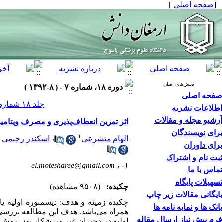
[
صفحه اصلی
]
بخش‌های اصلی
دوره ۱۸، شماره ۷ - ( ۸-۱۳۹۲ )
صفحه اصلی
جلد ۱۸ شماره ۷ صفحات ۵۱۹-۵۰۹
اطلاعات نشریه
آرشیو مجله و مقالات
اثر تمرین انعطاف‌پذیری و مصرف ویتامینB6 برعلایم جسمی و روانی دیسمنوره اولیه دختران غیر ورزش
برای نویسندگان
۱
الهام متشرعی
،
اسکندر رحیمی
برای داوران
ثبت نام و اشتراک
el.motesharee@gmail.com
۱- ،
تماس با ما
تسهیلات پایگاه
چکیده:
(۹۵۰۸ مشاهده)
بایگانی مقالات زیر چاپ
چکیده زمینه ‌و هدف: دیسمنوره ‌اولیه 
بانک ها و نمایه نامه ها
فرم پیش نیاز ارسال مقاله