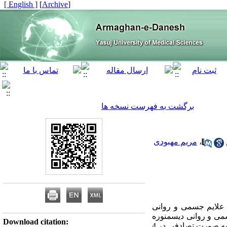
[ English ]
]
Archive
[
برگشت به فهرست نسخه ها
،
مریم مهبودی
ا علایم جسمی و روانی
8 هفته تمرین انعطاف‌پذیری و مصرف ویتامین B6 بر علایم جسمی و روانی دیسمنوره
Download citation:
‌اولیه در دختران غیر ورزشکار بود. روش‌ بررسی: در این مطالعه کارآزمایی بالینی تعداد60 دختر غیر ورزشکار، به صورت تصادفی در 4