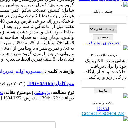
جستجو در پایگاه
هر تکرار به 
مداخله بود. قبل و بعد از هشت هفته آزم
والیس، یومان ویتنی به همراه اصلاحیه بن
جستجوی پیشرفته
دریافت اطلاعات پایگاه
نشان داد، 8 هفته تمرین انعطاف‌پذیری و مصرف ویتامین B6 منجر به کاهش علایم جسمی و روانی دیسمنوره اولیه می‌شود.
نشانی پست الکترونیک
خود را برای دریافت
واژه‌های کلیدی:
دیسمنوره‌ اولیه
،
تمرین‌ا
اطلاعات و اخبار پایگاه،
در کادر زیر وارد کنید.
متن کامل
[PDF 559 kb]
(۲۰۲۲ دریافت)
نوع مطالعه:
پژوهشي
|
موضوع مقاله:
ت
دریافت: 1394/1/22 | پذیرش: 1394/1/22 | انتشار: 1394/1/22
بانک ها و نمایه ها
DOAJ
GOOGLE SCHOLAR