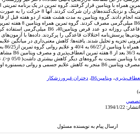
مدت10 ثانیه طی4 روز در هفته انجام دادند. گروه ویتامین به مدت هشت هفته از دو هفته قبل
قاعدگی روزانه دو عدد قرص ویتامین B640 
هفته قبل از قاعدگی تا سه روز بعد از قاعدگی روزانه دو عدد قر
ودنی‌ها پرسش‌نامه اختلالات قاعدگی را پرکردند. داده‌ها با آزمون‌ه
فرونی تجزیه و تحلیل شدند. یافته‌ها: کاهش معنی‌داری در میانگین علا
به 53/ و تمرین همراه با ویتا
و روانی در پس ‌آزم
‌نعطاف‌پذیری
،
ویتامینB6
،
دختران غیرورزشکار
خصصي
ارسال پیام به نویسنده مسئول