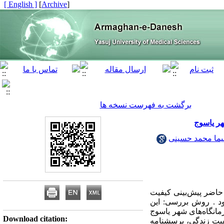
[ English ]
]
Archive
[
برگشت به فهرست نسخه ها
ر یاسوج
ما محمد حسینی
حاضر پیش‌بینی کیفیت
د . روش بررسی: این
 درمانی و درمانگاه‌های شهر یاسوج
Download citation:
یفیت زندگی، پرسشنامه