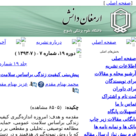
[
صفحه اصلی
]
بخش‌های اصلی
دوره ۱۹، شماره ۷ - ( ۷-۱۳۹۳ )
صفحه اصلی
جلد ۱۹ شماره ۷ صفحات ۶۴۲-۶۳۳
اطلاعات نشریه
آرشیو مجله و مقالات
پیش‌بینی کیفیت زندگی براساس سلامت ع
برای نویسندگان
محمد بهنام مقدم
،
عزیز بهنام مقد
برای داوران
ثبت نام و اشتراک
تماس با ما
چکیده:
(۸۵۰۵ مشاهده)
تسهیلات پایگاه
مقدمه و هدف: امروزه اندازه‌گیری کیف
بایگانی مقالات زیر چاپ
زندگی براساس سلامت عمومی، حمایت ا
بانک ها و نمایه نامه ها
که با روش نمونه‌گیری هدفمند و در دست
فرم پیش نیاز ارسال مقاله