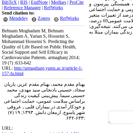
BibTeX
|
RIS
|
EndNote
|
Medlars
|
ProCite
ب همبستگی پیرسون و
|
Reference Manager
|
RefWorks
ومی‌ و حمایت اجتماعی
Send citation to:
ه معنی‌داری یافت شد(001/0p<). نتایج حاصل از تحلیل رگرسیون نشان داد که همه متغیرهای پیش بین 76 درصد از تغییرات متغیر
Mendeley
Zotero
RefWorks
ملاک (کیفیت زندگی) را پیش‌بینی می‌کنند، علاوه براین نتایج تحلیل رگرسیون گام به گام نشان داد که متغیر سلامت عمومی‌69 درصد،
ک را پیش‌بینی می‌کنند. نتیجه‌گیری:
Behnam Moghadam M, Behnam
گی بیماران مبتلا به
Moghadam A, Yarian S, Hosseini S,
Mohammad Hosseini S. Predicting the
Quality of Life Based on Public Health,
Social Support and Self Efficacy in
Cardiovascular Patients. armaghanj 2014;
19 (7) :633-642
URL:
http://armaghanj.yums.ac.ir/article-1-
157-fa.html
بهنام مقدم محمد، بهنام مقدم عزیز، یاریان
سجاد، حسینی بادنجانی سید مهدی، محمد
حسینی سیما. پیش‌بینی کیفیت زندگی
براساس سلامت عمومی، حمایت اجتماعی
و خودکار آمدی در بیماران قلبی ـ عروقی
شهر یاسوج. ارمغان دانش. ۱۳۹۳; ۱۹ (۷)
:۶۳۳-۶۴۲
URL: