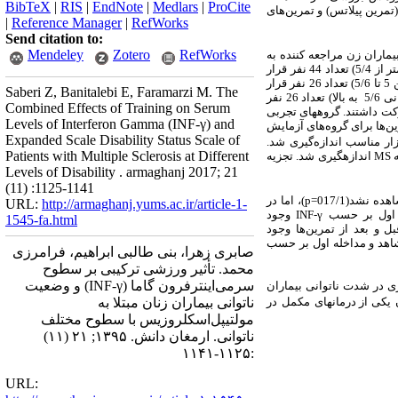
BibTeX
|
RIS
|
EndNote
|
Medlars
|
ProCite
تمرین پیلاتس) و تمرین‌های
|
Reference Manager
|
RefWorks
Send citation to:
Mendeley
Zotero
RefWorks
یماران زن مراجعه ‌کننده به
شهرستان شهرکرد، براساس نمره مقیاس ناتوانی جسمانی سه گروه تقسیم شدند. گروه اول (مقیاس ناتوانی جسمانی کمتر از 5/4) تعداد 44 نفر قرار
داشتند که به طور تصادفی به یک گروه تجربی(22 نفر) و گروه کنترل(22 نفر) قرار گرفتند. در گروه دوم نیز (مقیاس ناتوانی جسمانی بین 5 تا 5/6) تعداد 26 نفر قرار
Saberi Z, Banitalebi E, Faramarzi M. The
گرفتند و به طور تصادفی به یک گروه تجربی(13 نفر) و گروه کنترل(13 نفر) تقسیم شدند. همچنین در گروه سوم (مقیاس ناتوانی جسمانی 5/6 به بالا) تعداد 26 نفر
Combined Effects of Training on Serum
(13 نفر) تقسیم شدند. در مجموع تعداد 96 نفر در این تحقیق شرکت داشتند. گروه­های تجربی
Levels of Interferon Gamma (INF-γ) and
ن‌ها برای گروه‌های آزمایش
Expanded Scale Disability Status Scale of
بزار مناسب اندازه‌گیری شد.
Patients with Multiple Sclerosis at Different
ه
MS
اندازه­گیری شد. تجزیه
Levels of Disability . armaghanj 2017; 21
(11) :1125-1141
نشد(017/1=
p
)، اما در
URL:
http://armaghanj.yums.ac.ir/article-1-
ه اول بر حسب
INF-γ
وجود
1545-fa.html
ل و بعد از تمرین‌ها وجود
شاهد و مداخله اول بر حسب
صابری زهرا، بنی طالبی ابراهیم، فرامرزی
محمد. تأثیر ورزشی ترکیبی بر سطوح
سرمی‌اینترفرون گاما (INF-γ) و وضعیت
ری در شدت ناتوانی بیماران
ناتوانی بیماران زنان مبتلا به
یکی از درمان­های
مکمل
در
مولتیپل‌اسکلروزیس با سطوح مختلف
ناتوانی. ارمغان دانش. ۱۳۹۵; ۲۱ (۱۱)
:۱۱۲۵-۱۱۴۱
URL: