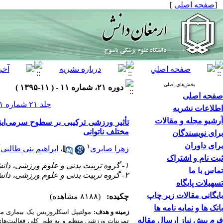
[
صفحه اصلی
]
بخش‌های اصلی
دوره ۲۱، شماره ۱۱ - ( ۱۱-۱۳۹۵ )
صفحه اصلی
جلد ۲۱ شماره ۱۱ صفحات ۱۱۴۱-۱۱۲۵
اطلاعات نشریه
آرشیو مجله و مقالات
مختلف ناتوانی
برای نویسندگان
برای داوران
۲
۱
زهرا صابری
،
ابراهیم بنی طالبی
ثبت نام و اشتراک
۱- گروه تربیت بدنی و علوم ورزشی، دانشگاه شهرکرد، شهرکرد، ایران
تماس با ما
۲- گروه تربیت بدنی و علوم ورزشی، دانشگاه شهرکرد، شهرکرد، ایران ،
تسهیلات پایگاه
بایگانی مقالات زیر چاپ
چکیده:
(۸۱۸۸ مشاهده)
بانک ها و نمایه نامه ها
زمینه و هدف:
مولتیپل
اسکلروزیس
یک
بیماری
مز
فرم پیش نیاز ارسال مقاله
تمرینات ورزشی منظم و به طور کلی فعالیت‌های