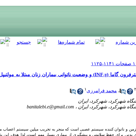
تأثیر ورزشی ترکیبی بر سطوح سرمی‌اینترفرون گاما (INF-γ) و وضعیت ناتوانی بیماران زن
۱
،
محمد فرامرزی
banitalebi.e@gmail.com
من
و
ناتوان ‌کننده
سیستم
عصبی است
که منجر به تخریب
میلین
سیستم
اعصاب
م
 بدنی برای حفظ سلامتی و پیشگیری از بیماری بسیار مهم است، لذا
هدف این پ