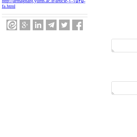
http://armaghanj.yums.ac.ir/article-۱-۱۵۴۵-
fa.html