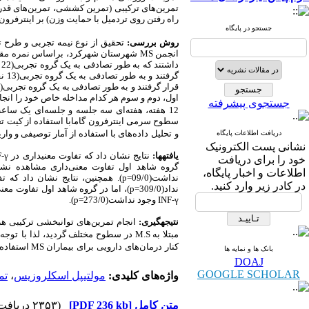
تمرین‌های ترکیبی (تمرین کششی، تمرین‌های قدرتی
راه رفتن روی تردمیل با حمایت وزن) بر اینترفرون
جستجو در پایگاه
روش بررسی:
تحقیق از نوع نیمه تجربی و طرح ت
انجمن
MS
اول، دوم و سوم هر کدام مداخله خاص خود را انجام
جستجوی پیشرفته
12 هفته، هفته‌ای سه جلسه و جلسه‌ای یک ساعت بود. فاکتورهای آنتروپومتری
سطوح سرمی‌ اینترفرون گامابا استفاده از کیت تجا
دریافت اطلاعات پایگاه
و
تحلیل
داده‌های با استفاده از آمار توصیفی و وا
نشانی پست الکترونیک
یافته­ها:
نتایج نشان داد که تفاوت معنی­داری در
F-γ
خود را برای دریافت
گروه شاهد اول تفاوت معنی‌داری مشاهده نشد(229/0
اطلاعات و اخبار پایگاه،
نداشت(09/0=
p
). همچنین، نتایج نشان داد که ت
در کادر زیر وارد کنید.
نداد(309/0=
p
)، اما در گروه شاهد اول تفاوت معنی‌د
INF-γ
وجود نداشت(273/0=
p
).
نتیجه­گیری:
انجام تمرین‌های توانبخشی ترکیبی هر 
مبتلا به
M.S
در سطوح مختلف گردید، لذا با
توجه
کنار
درمان‌های
دارویی
برای
بیماران
MS
استفاده
بانک ها و نمایه ها
DOAJ
GOOGLE SCHOLAR
واژه‌های کلیدی:
مولتیپل اسکلروزیس
،
تم
متن کامل
[PDF 236 kb]
(۲۳۵۳ دریافت)