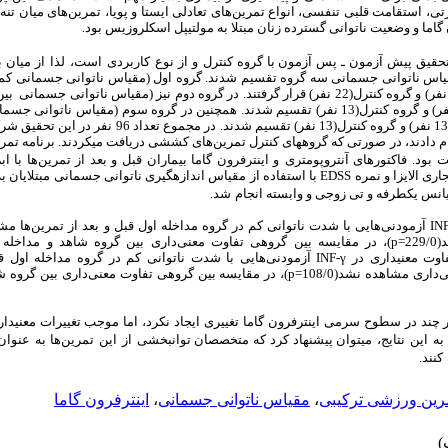
، استقامت قلبی تنفسی، انواع تمرین‌های تعادلی ایستا و پویا، تمرین‌های میان تنه(
 گاما و وضعیت ناتوانی گسترده زنان مبتلا به مولتیپل اسکلروزیس بود.
حقیق پیش آزمون ـ پس آزمون با گروه کنترل
و از نوع
کاربردی
است،
لذا
از
میان ب
قرار گرفتند و به طور تصادفی به یک گروه تجربی(13 نفر) و گروه کنترل
 دادند، در صورتی­ که گروه­های کنترل تمرین‌های کششی دریافت می­کردند. برنامه تمری
و اینترفرون گاما بیماران قبل و بعد از تمرین‌ها با ا
ری الایزا و نمره
EDSS
با استفاده از مقیاس اندازه­گیری ناتوانی جسمانی مبتلایان ب
ریانس یک­طرفه و تی زوجی و وابسته انجام
شد.
IN
آزمودنی‌هایی با شدت ناتوانی کم در گروه مداخله اول قبل و بعد از تمرین‌ها مشاهده 
=
p
)، در مقایسه بین گروهی تفاوت معنی‌داری بین گروه شاهد و مداخل
فاوت معنی­داری در
INF-γ
آزمودنی‌هایی با شدت ناتوانی کم در گروه مداخله اول قب
اری مشاهده نشد(108/0=
p
)، در مقایسه بین گروهی تفاوت معنی‌داری بین گروه 
چند در سطوح سرمی‌ اینترفرون گاما تغییری ایجاد نکرد، اما موجب تغییرات معنی­دا
به
این
نتایج،
می­توان پیشنهاد کرد که متخصصان توانبخشی
از
این
تمرین‌ها
به
عنوان
کنند
.
رین ورزشی ترکیبی
،
مقیاس ناتوانی جسمانی
،
اینترفرون گاما