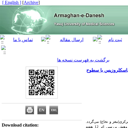
[ English ]
]
Archive
[
برگشت به فهرست نسخه ها
ان مبتلا به مولتیپل‌اسکلروزیس با سطوح
رکزی(مغز
و
نخاع)
می‌گردد.
Download citation:
ژوهش بررسی
اثر
12
هفته