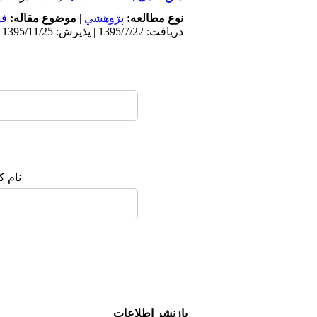
نوع مطالعه:
پژوهشي
|
موضوع مقاله:
فی
دریافت: 1395/7/22 | پذیرش: 1395/11/25 | انتشار: 1395/11/27
نام ک
بازنشر اطلاعات