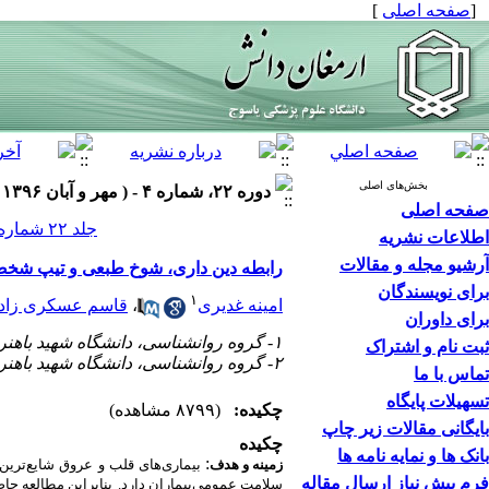
[
صفحه اصلی
]
بخش‌های اصلی
دوره ۲۲، شماره ۴ - ( مهر و آبان ۱۳۹۶ )
صفحه اصلی
جلد ۲۲ شماره ۴ صفحات ۵۵۶-۵۴۲
اطلاعات نشریه
آرشیو مجله و مقالات
رابطه دین داری، شوخ طبعی و تیپ شخصیت D با سلامت عمومی‌در بیماران مبتلا به نار
برای نویسندگان
۱
امینه غدیری
،
قاسم عسکری زاد
برای داوران
۱- گروه روانشناسی، دانشگاه شهید باهنر کرمان، کرمان، ایران
ثبت نام و اشتراک
۲- گروه روانشناسی، دانشگاه شهید باهنر کرمان، کرمان، ایران ،
تماس با ما
تسهیلات پایگاه
چکیده:
(۸۷۹۹ مشاهده)
بایگانی مقالات زیر چاپ
چکیده
بانک ها و نمایه نامه ها
:
زمینه و هدف
بیماری
های
قلب
و
عروق
شایع‌ترین
فرم پیش نیاز ارسال مقاله
سلامت عمومی‌بیماران دارد.
بنابراین مطالعه ح