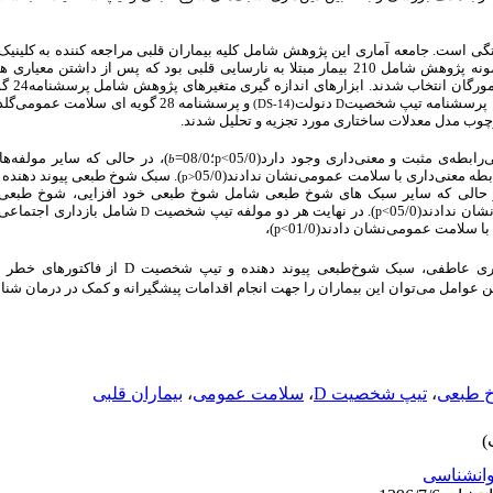
ستگی است.
جامعه آماری این پژوهش شامل کلیه بیماران قلبی مراجعه کننده به کلینیک
این افراد در شهرستان یزد در سال 1395 بود. نمونه پژوهش شامل 210 بیمار مبتلا به نارسایی قلبی بود که 
نمونه‌گیری 
 پرسشنامه تیپ شخصیت
دنولت
و پرسشنامه 28 گویه ای سلامت عمومی‌گلدبرگ
)
DS-14
(
D
چوب مدل معدلات ساختاری مورد تجزیه و تحلیل شدند.
ابطه‌ی مثبت و معنی‌داری وجود دارد
(
05/0
؛
08/0
=
)
، در حالی که
سایر مولفه‌ها
p
>
b
طه معنی‌‌داری
با سلامت عمومی‌نشان ندادند(
05/0
). سبک شوخ طبعی پیوند دهنده ن
p
<
حالی که سایر سبک های شوخ طبعی شامل شوخ طبعی خود افزایی، شوخ طبعی 
شان ندادند(
05/0
). در نهایت هر دو مولفه تیپ شخصیت
شامل بازداری اجتماعی
p
>
D
 با سلامت عمومی‌نشان دادند
(
01/0
)،
p
>
ری عاطفی، سبک
‌ شوخ‌طبعی پیوند دهنده
و تیپ شخصیت
D
از فاکتورهای خطر م
 عوامل می‌توان این بیماران را جهت انجام اقدامات پیشگیرانه و کمک در درمان شنا
خ طبعی
،
تیپ شخصیت D
،
سلامت عمومی
،
بیماران قلبی
انشناسی