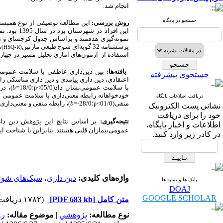
انجام شد.
جستجو در پایگاه
روش بررسی:
این مطالعه توصیفی از نوع همب
پرسشنامه 32 گویه‌ای شوخ طبعی مارتین
،
)
HSQ-R
(
استفاده از آزمون‌های آماری
تحلیل مسیر
در چهار
یافته‌ها:
بین دین‌داری عاطفی با سلامت عمومی‌ر
جستجوی پیشرفته
اعتقادی، دین داری پیامدی و دین داری مناسکی راب
با سلامت عمومی‌نشان داد
(
05/0
؛
18/0
=
b
)،
در 
p
>
خودخواهانه رابطه معنی‌داری با سلامت عمومی‌ ن
دریافت اطلاعات پایگاه
منفی
(
01/0
؛
28/0-
=
b
)،
رابطه منفی و معنی‌داری
p
>
نشانی پست الکترونیک
خود را برای دریافت
نتیجه‌گیری:
بر اساس
نتایج این
پژوهش دین دا
اطلاعات و اخبار پایگاه،
عمومی‌بیماران قلبی هستند. بنابراین با
شناخت این
در کادر زیر وارد کنید.
واژه‌های کلیدی:
دین داری
،
سبک‌های شو
بانک ها و نمایه ها
DOAJ
GOOGLE SCHOLAR
متن کامل
[PDF 683 kb]
(۱۷۸۲ دریافت)
نوع مطالعه:
پژوهشي
|
موضوع مقاله:
رو