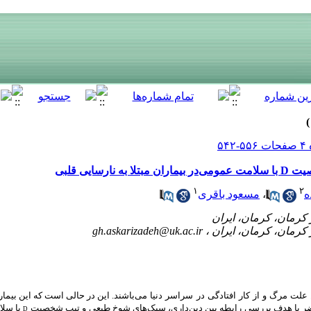
سایی قلبی
۱
۲
ه
،
مسعود باقری
gh.askarizadeh@uk.ac.ir
علت
مرگ
و
از
کار
افتادگی
در
سراسر
دنیا
می
‌باشند. این در حالی است که
این بیما
اضر با هدف بررسی رابطه بین دین‌داری، سبک‌های شوخ طبعی و تیپ شخصیت
با سلا
D