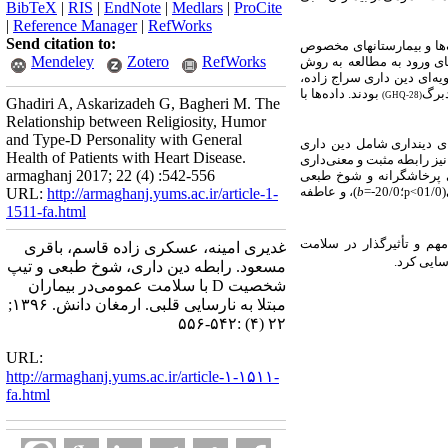
BibTeX
|
RIS
|
EndNote
|
Medlars
|
ProCite
|
Reference Manager
|
RefWorks
Send citation to:
‌ها و بیمارستان­های مخصوص
Mendeley
Zotero
RefWorks
پس از داشتن معیاری های ورود به مطالعه به روش
هدفمند و براساس جدول کرجسای و مورگان انتخاب شدند. ابزارهای اندازه گیری متغیرهای پژوهش شامل پرسشنامه24 گویه‌ای دین داری سراج زاده،
بودند.
داده‌ها با
)
GHQ-28
(
Ghadiri A, Askarizadeh G, Bagheri M. The
Relationship between Religiosity, Humor
and Type-D Personality with General
ی
دین­داری
شامل دین داری
Health of Patients with Heart Disease.
یز رابطه مثبت و معنی‌داری
armaghanj 2017; 22 (4) :542-556
پرخاشگرانه و شوخ طبعی
(
01/0
؛
20/0
-=
b
)،
و عاطفه
URL:
http://armaghanj.yums.ac.ir/article-1-
p
>
1511-fa.html
هم و تأثیرگذار در سلامت
غدیری امینه، عسکری زاده قاسم، باقری
سایی کرد.
مسعود. رابطه دین داری، شوخ طبعی و تیپ
شخصیت D با سلامت عمومی‌در بیماران
مبتلا به نارسایی قلبی. ارمغان دانش. ۱۳۹۶;
۲۲ (۴) :۵۴۲-۵۵۶
URL:
http://armaghanj.yums.ac.ir/article-۱-۱۵۱۱-
fa.html