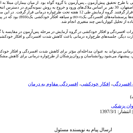
ی
با
طرح
تحقیق
پیش‌آزمون ـ پس‌آزمون
با
گروه
گواه
بود
.
از میان بیماران مبتلا به
بخش روانپزشکی بیمارستان‌های نفت و صدوقی اصفهان، 30 نفر بر اساس ملاک‌های ورود و خروج به روش نمونه‌گیر
.
در این مد
ه‌ها پرسشنامه‌های افسردگی بک
و سیاهه افکار خودکشی بک
بود که در پ
BSSI
)
(
)
BDI-II
(
تفاده از تحلیل کوواریانس چند متغیری انجام شد.
مرات افسردگی و افکار خودکشی در گروه آزمایش در مرحله پس‌آزمون در مقایسه با گ
بارت دیگر، جلسه‌های طرح‌واره درمانی باعث کاهش شدت افسردگی و افکار خودکشی 
رمانی می‌تواند به عنوان مداخله‌ای مؤثر برای کاهش شدت افسردگی و افکار خودکش
ین، پیشنهاد می‌شود روانشناسان و روان‌پزشکان از طرح‌واره درمانی برای کاهش مشکلا
افسردگی
،
افکار خودکشی
،
افسردگی مقاوم به درمان
ان پزشکی
ارسال پیام به نویسنده مسئول