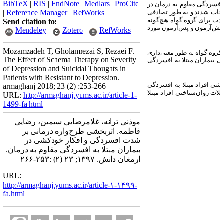
BibTeX
|
RIS
|
EndNote
|
Medlars
|
ProCite
 افسردگی مقاوم به درمان در
ی در دسترس انتخاب شدند و به طور تصادفی
RefWorks
|
Reference Manager
|
ت برای گروه گواه هیچ‌گونه
Send citation to:
یش‌آزمون و پس‌آزمون مورد
Mendeley
Zotero
RefWorks
Mozamzadeh T, Gholamrezai S, Rezaei F.
روه گواه به طور معنی‌داری
The Effect of Schema Therapy on Severity
بیماران مبتلا به افسردگی
of Depression and Suicidal Thoughts in
Patients with Resistant to Depression.
ی افراد مبتلا به افسردگی
armaghanj 2018; 23 (2) :253-266
ت روان‌شناختی افراد مبتلا
URL:
http://armaghanj.yums.ac.ir/article-1-
1499-fa.html
موذنی ترانه، غلامرضایی سیمین، رضایی
فاطمه. اثربخشی طرح‌واره درمانی بر
شدت افسردگی و افکار خودکشی در
بیماران مبتلا به افسردگی مقاوم به درمان.
ارمغان دانش. ۱۳۹۷; ۲۳ (۲) :۲۵۳-۲۶۶
URL:
http://armaghanj.yums.ac.ir/article-۱-۱۴۹۹-
fa.html