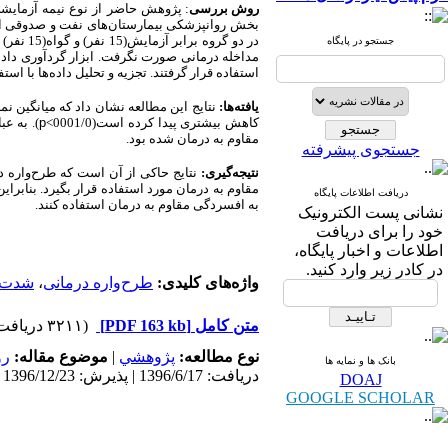
روش بررسی
: پژوهش
حاضر
از
نوع
نیمه
آزمایش
در دو گروه برابر آزمایش(15 نفر) و گواه(15 نفر) قرار گرفتند. گروه آزمایش طی 12 هفته تحت طرح‌واره درمانی قرار گرفت
جستجو در پایگاه
مداخله درمانی صورت نگرفت. ابزار گردآوری داد
استفاده قرار گرفتند. تجزیه و تحلیل داده‌ها با اس
یافته‌ها:
نتایج این مطالعه نشان داد که میانگین ن
کاهش بیشتری پیدا کرده است
(0001/0
>
p
). به ع
مقاوم به درمان شده بود.
جستجوی پیشرفته
نتیجه‌گیری:
نتایج حاکی از آن است که طرح‌واره د
مقاوم به درمان مورد استفاده قرار بگیرد. بنابرا
دریافت اطلاعات پایگاه
به افسردگی مقاوم به درمان استفاده کنند.
نشانی پست الکترونیک
خود را برای دریافت
اطلاعات و اخبار پایگاه،
در کادر زیر وارد کنید.
واژه‌های کلیدی:
طرح‌واره درمانی
،
شدت 
متن کامل
[PDF 163 kb]
(۳۲۱۱ دریافت)
نوع مطالعه:
پژوهشي
|
موضوع مقاله:
رو
بانک ها و نمایه ها
دریافت: 1396/6/17 | پذیرش: 1396/12/23 | انتشار: 1397/3/1
DOAJ
GOOGLE SCHOLAR