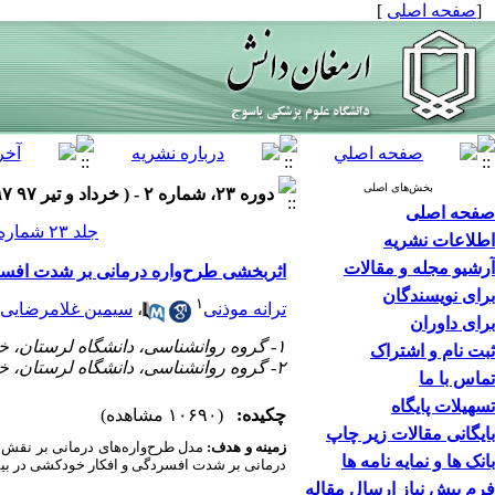
[
صفحه اصلی
]
بخش‌های اصلی
دوره ۲۳، شماره ۲ - ( خرداد و تیر ۹۷ ۱۳۹۷ )
صفحه اصلی
جلد ۲۳ شماره ۲ صفحات ۲۶۶-۲۵۳
اطلاعات نشریه
آرشیو مجله و مقالات
اثربخشی طرح‌واره درمانی بر شدت افسرد
برای نویسندگان
۱
ترانه موذنی
،
سیمین غلامرضایی
برای داوران
۱- گروه روانشناسی، دانشگاه لرستان، خرم آباد، ایران
ثبت نام و اشتراک
۲- گروه روانشناسی، دانشگاه لرستان، خرم آباد، ایران ،
تماس با ما
تسهیلات پایگاه
چکیده:
(۱۰۶۹۰ مشاهده)
بایگانی مقالات زیر چاپ
زمینه و هدف:
مدل طرح‌واره‌های درمانی بر نقش طر
بانک ها و نمایه نامه ها
درمانی بر شدت افسردگی و افکار خودکشی در بیمار
فرم پیش نیاز ارسال مقاله