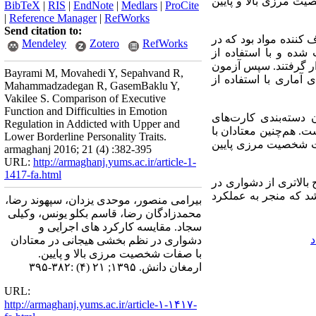
ت مرزی بالا و پایین
BibTeX
|
RIS
|
EndNote
|
Medlars
|
ProCite
|
Reference Manager
|
RefWorks
Send citation to:
ننده مواد بود که در
Mendeley
Zotero
RefWorks
در دسترس انتخاب شده و با استفاده از
ین قرار گرفتند. سپس آزمون
Bayrami M, Movahedi Y, Sepahvand R,
آماری با استفاده از
Mahammadzadegan R, GasemBaklu Y,
Vakilee S. Comparison of Executive
Function and Difficulties in Emotion
 دسته‌بندی کارت‌های
Regulation in Addicted with Upper and
است. هم‌چنین معتادان با
Lower Borderline Personality Traits.
ات شخصیت مرزی پایین
armaghanj 2016; 21 (4) :382-395
URL:
http://armaghanj.yums.ac.ir/article-1-
1417-fa.html
بالاتری از دشواری در
شد که منجر به عملکرد
بیرامی منصور، موحدی یزدان، سپهوند رضا،
محمدزادگان رضا، قاسم بکلو یونس، وکیلی
سجاد. مقایسه کارکرد های اجرایی و
دشواری در نظم بخشی هیجانی در معتادان
با صفات شخصیت مرزی بالا و پایین.
ارمغان دانش. ۱۳۹۵; ۲۱ (۴) :۳۸۲-۳۹۵
URL:
http://armaghanj.yums.ac.ir/article-۱-۱۴۱۷-