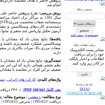
پژوهش حاضر با هدف مقایسه کارکردهای
انجام شد.
جستجو در پایگاه
روش بررسی:
طرح پژوهش حاضر علی ـ م
پرسشنامه صفات شخصیت مرزی(
STB
دسته‌بندی کارت‌های ویسکانسین و مقیا
آزمون تحلیل واریانس چند متغیری مانوا 
جستجوی پیشرفته
یافته‌ها:
نتایج نشان داد که معتادان با
ویسکانسین عملکرد ضعیف‌تری داشته و تعداد
دریافت اطلاعات پایگاه
صفات مرزی بالا، نمرات بالاتری در متغیر 
نشانی پست الکترونیک
دارند.
خود را برای دریافت
اطلاعات و اخبار پایگاه،
نتیجه‌گیری:
نتایج نشان داد که معتادان 
در کادر زیر وارد کنید.
نظم بخشی هیجانی دارند که این امر می‌ت
ضعیف تر این افراد در مقایسه با معتادا
واژه‌های کلیدی:
کارکرد های اجرایی
،
دشو
بانک ها و نمایه ها
DOAJ
متن کامل
[PDF 168 kb]
(۲۴۶۰ دریافت)
GOOGLE SCHOLAR
نوع مطالعه:
پژوهشي
|
موضوع مقاله:
عم
دریافت: 1395/4/23 | پذیرش: 1395/4/23 | انتشار: 1395/4/23