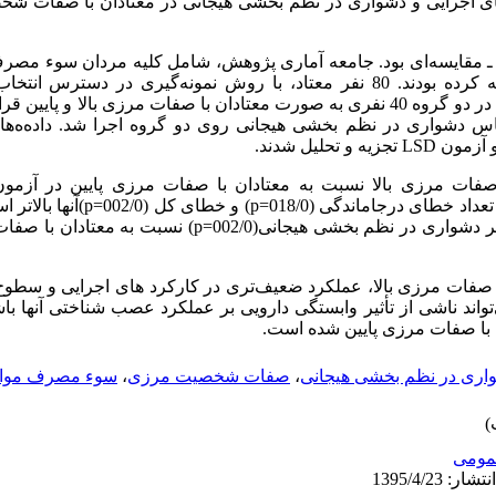
 اجرایی و دشواری در نظم بخشی هیجانی در معتادان با صفات شخصی
قایسه‌ای بود. جامعه آماری پژوهش، شامل کلیه­ مردان سوء مصرف ک
سال 1392 به مراکز ترک اعتیاد مراجعه کرده بودند. 80 نفر معتاد، با روش نمونه‌گیری 
) در دو گروه 40 نفری به صورت معتادان با صفات مرزی بالا و پای
س دشواری در نظم بخشی هیجانی روی دو گروه اجرا شد. داده‌ه‌های 
و آزمون
LSD
تجزیه و تحلیل شدند.
 صفات مرزی بالا نسبت به معتادان با صفات مرزی پایین در آزمون
 خطای درجاماندگی (018/0=
p
) و خطای کل (002/0=
p
)آنها بالاتر 
دشواری در نظم بخشی هیجانی(002/0=
p
) نسبت به معتادان با صف
با صفات مرزی بالا، عملکرد ضعیف‌تری در کارکرد های اجرایی و سطوح 
واند ناشی از تأثیر وابستگی دارویی بر عملکرد عصب شناختی آنها با
ن با صفات مرزی پایین شده است.
اری در نظم بخشی هیجانی
،
صفات شخصیت مرزی
،
سوء مصرف مواد
ومى