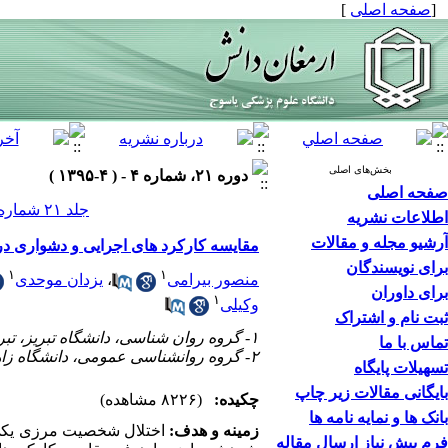
[
صفحه اصلی
]
بخش‌های اصلی
دوره ۲۱، شماره ۴ - ( ۴-۱۳۹۵ )
صفحه اصلی
جلد ۲۱ شماره ۴ صفحات ۳۹۵-۳۸۲
اطلاعات نشریه
آرشیو مجله و مقالات
مقایسه کارکرد های اجرایی و دشواری در
برای نویسندگان
۱
۱
منصور بیرامی
،
یزدان موحدی
برای داوران
۱
وکیلی
ثبت نام و اشتراک
۱- گروه روان شناسی، دانشگاه تبریز، تبریز، ایران،
تماس با ما
۲- گروه روانشناسی عمومی، دانشگاه زاهدان، زاهدان، ایران
تسهیلات پایگاه
بایگانی مقالات زیر چاپ
چکیده:
(۸۲۲۶ مشاهده)
بانک ها و نمایه نامه ها
زمینه و هدف:
اختلال شخصیت مرزی یکی ا
فرم پیش نیاز ارسال مقاله