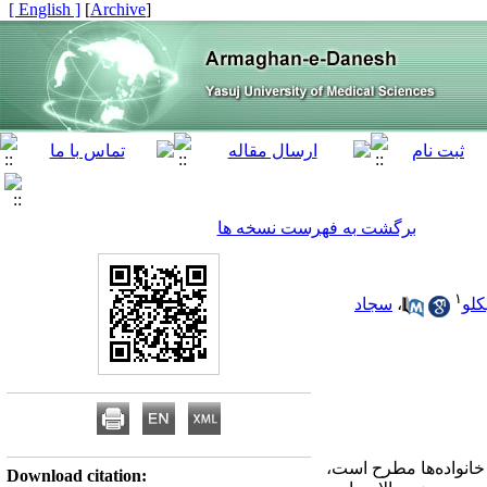
[ English ]
]
Archive
[
برگشت به فهرست نسخه ها
۱
کلو
،
سجاد
انواده‌ها مطرح است،
Download citation: