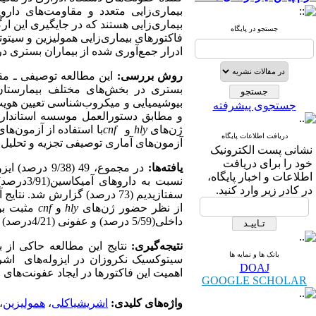
بیماری‌زایی متعدد و مقاومت‌های دارو
بیماری‌زایی هستند که در جایگیری این ار
جستجو در پایگاه
فاکتورهای بیماری‌زایی همولیزین و سیتو
ادرار جمع‌آوری شده از بیماران بستری د
روش بررسی:
بستری در بخش‌های مختلف بیمارستان‌ها
بیوشیمیایی و میکروب‌شناسی تعیین هویت 
جستجوی پیشرفته
و مطابق دستورالعمل موسسه استاندارده
ژن‌های
hly
و
cnf
با استفاده از آزمون‌ها
دریافت اطلاعات پایگاه
آزمون‌های آماری توصیفی تجزیه و تحلیل 
نشانی پست الکترونیک
خود را برای دریافت
یافته‌ها:
در مجموع، 49
اطلاعات و اخبار پایگاه،
در کادر زیر وارد کنید.
از نظر حضور ژن‌های
hly
و
cnf
مثبت بود
داخلی(5/59 درصد) و عفونی (4/21درصد) جداسازی شدند.
نتیجه‌گیری:
نتایج این مطالعه حاکی از 
بانک ها و نمایه ها
سیتوکسیک نکروزان در ایزوله‌های اشر
DOAJ
اهمیت این فاکتورها در ایجاد عفونت‌های
GOOGLE SCHOLAR
واژه‌های کلیدی:
اشریشیاکلی
،
همولیزین
،