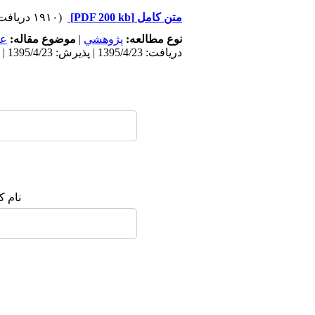
متن کامل
[PDF 200 kb]
(۱۹۱۰ دریافت)
نوع مطالعه:
پژوهشي
|
موضوع مقاله:
عم
دریافت: 1395/4/23 | پذیرش: 1395/4/23 | انتشار: 1395/4/23
نام ک