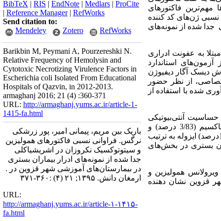
BibTeX
|
RIS
|
EndNote
|
Medlars
|
ProCite
 مهم‌ترین فاکتورهای
|
Reference Manager
|
RefWorks
 نسبی ژن‌های کد کننده
Send citation to:
دا شده از نمونه‌‌های
Mendeley
Zotero
RefWorks
Barikbin M, Peymani A, Pourzereshki N.
درار از بیماران مبتلا به عفونت ادراری
Relative Frequency of Hemolysin and
آزمون‌های استاندارد
Cytotoxic Necrotizing Virulence Factors in
وش دیسک آگار دیفیوژن
Escherichia coli Isolated From Educational
ختصاصی، از نظر حضور
Hospitals of Qazvin, in 2012-2013.
وری شده با استفاده از
armaghanj 2016; 21 (4) :360-371
URL:
http://armaghanj.yums.ac.ir/article-1-
1415-fa.html
یزان حساسیت آنتی‌بیوتیکی
نسبت به داروهای آمیکاسین(3/91درصد) و ایمی‌پنم (9/88درصد) و بیشترین میزان مقاومت نسبت به سفوتاکسیم (3/83 درصد) و
باریک بین مریم، پیمانی امیر، پور زرشکی
سفتازیدیم (73 درصد) گزارش شد. نتایج آزمون واکنش زنجیره ای پلی مراز نشان داد که40 (7/31درصد) و 24 (19درصد) ایزوله به ترتیب
نرگس. فراوانی نسبی فاکتورهای همولیزین
ران بستری در بخش‌های
و سیتوتوکسیک نکروزان در اشریشیاکلی
جدا شده از نمونه‌های ادرار بیماران بستری
در بیمارستان‌های آموزشی شهر قزوین در .
ویرولانس همولیزین و
ارمغان دانش. ۱۳۹۵; ۲۱ (۴) :۳۶۰-۳۷۱
هر قزوین نشان دهنده
URL:
http://armaghanj.yums.ac.ir/article-۱-۱۴۱۵-
fa.html