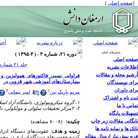
[
صفحه اصلی
]
بخش‌های اصلی
دوره ۲۱، شماره ۴ - ( ۴-۱۳۹۵ )
صفحه اصلی
جلد ۲۱ شماره ۴ صفحات ۳۷۱-۳۶۰
اطلاعات نشریه
آرشیو مجله و مقالات
فراوانی نسبی فاکتورهای همولیزین و 
بیمارستان‌های آموزشی شهر قزوین در
برای نویسندگان
برای داوران
۲
۱
مریم باریک بین
،
امیر پیمانی
ثبت نام و اشتراک
۱- گروه میکروبیولوژی، دانشگاه آزاد اسلامی‌واحد زنجان، زنجان، ایران،
تماس با ما
۲- ۲مرکز تحقیقات سلولی و مولکولی، دانشگاه علوم پزشکی قزوین، قزوین، ایران ،
تسهیلات پایگاه
بایگانی مقالات زیر چاپ
چکیده:
(۷۰۰۸ مشاهده)
بانک ها و نمایه نامه ها
زمینه و هدف
: عفونت‌های دستگاه ادرا
فرم پیش نیاز ارسال مقاله
کننده عفونت‌های دستگاه ادراری در محیط