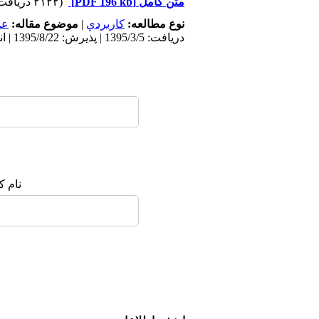
متن کامل
[PDF 196 kb]
(۲۱۲۲ دریافت)
نوع مطالعه:
كاربردي
|
موضوع مقاله:
عم
دریافت: 1395/3/5 | پذیرش: 1395/8/22 | انتشار: 1395/8/22
نام ک