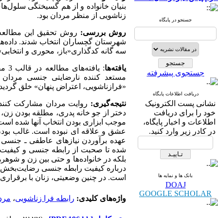
بنیان خانواده و از هم گسیختگی سلول‌
زناشویی از منظر مردان بود.
جستجو در پایگاه
روش بررسی:
روش تحقیق این مطالعه،
شهرستان گچساران انتخاب شدند. داده
ها
سه گانه کدگذاری«باز، محوری و انتخابی»
یافته
ها
: ی
جستجوی پیشرفته
«فرازناشویی، اعتراض پنهان» خلق گردید.
دریافت اطلاعات پایگاه
نشانی پست الکترونیک
نتیجه‌گیری:
روایت مردان مشارکت کننده 
خود را برای دریافت
دختر از جو خانه پدری، مطلقه بودن زن، 
اطلاعات و اخبار پایگاه،
موجب ابزاری بودن انتخاب آنها شده است. 
در کادر زیر وارد کنید.
عشق و علاقه ای نبوده است. غالب بودن ج
عهده برآوردن نیازهای عاطفی ـ جنسی هم
شده تا صحبت از رابطه جنسی و کیفیت آن
بلکه در خانواده‌ها و حتی بین زن و شوهرها
درباره کیفیت رابطه جنسی رضایت‌بخش با 
بانک ها و نمایه ها
است. در چنین وضعیتی، زنان با برقراری ر
DOAJ
GOOGLE SCHOLAR
واژه‌های کلیدی:
رابطه فرا زناشویی
،
مرد