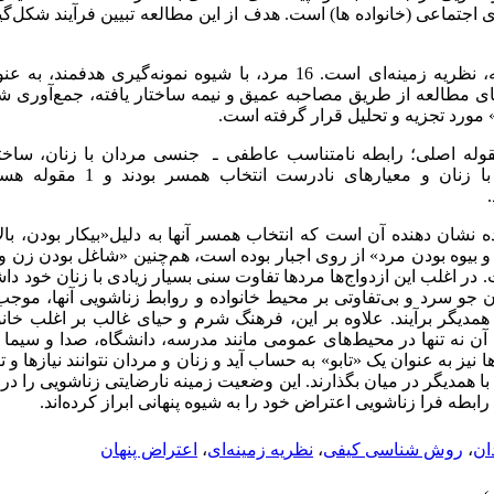
های اجتماعی (خانواده ها) است. هدف از این مطالعه تبیین فرآیند
 نظریه زمینه
ای است. 16 مرد، با شیوه نمونه‌گیری هدفمند، ب
ی مطالعه از طریق مصاحبه عمیق و نیمه ساختار یافته، جمع‌آوری شد
 مورد تجزیه و تحلیل قرار گرفته است.
افته‌های مطالعه در قالب 3 مقوله اصلی؛ رابطه نامتناسب عاطفی ـ جنسی مردان با زنان
مستعد کننده نارضایتی جنسی مردان با زن
نشان دهنده آن است که انتخاب همسر آنها به دلیل«بیکار بودن، بال
و بیوه بودن مرد» از روی اجبار بوده است، هم‌چنین «شاغل بودن زن 
در اغلب این ازدواج‌ها مردها تفاوت سنی بسیار زیادی با زنان خود داش
و سرد و بی‌تفاوتی بر محیط خانواده و روابط زناشویی آنها، موجب شد
دیگر برآیند. علاوه بر این، فرهنگ شرم و حیای غالب بر اغلب خانو
 نه تنها در محیط‌های عمومی مانند مدرسه، دانشگاه، صدا و سیما م
 نیز به عنوان یک «تابو» به حساب آید و زنان و مردان نتوانند نیازها و
همدیگر در میان بگذارند. این وضعیت زمینه نارضایتی زناشویی را در ز
ابطه فرا زناشویی اعتراض خود را به شیوه پنهانی ابراز کرده
اند.
ان
،
روش شناسی کیفی
،
نظریه زمینه‌ای
،
اعتراض پنهان