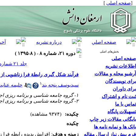
[
صفحه اصلی
]
بخش‌های اصلی
دوره ۲۱، شماره ۸ - ( ۸-۱۳۹۵ )
صفحه اصلی
جلد ۲۱ شماره ۸ صفحات ۸۴۵-۸۳۰
اطلاعات نشریه
آرشیو مجله و مقالات
فرآیند شکل گیری رابطهَ فرا زناشویی از 
برای نویسندگان
۱
سیدیوسف پنجه بند
،
حلیمه عنای
برای داوران
۱- گروه جامعه شناسی و برنامه ریزی اجتماعی، دانشگاه شیراز، شیراز، ایران ،
ثبت نام و اشتراک
۲- گروه جامعه شناسی و برنامه ریزی اجتماعی، دانشگاه شیراز، شیراز، ایران
تماس با ما
تسهیلات پایگاه
چکیده:
(۹۳۷۴ مشاهده)
بایگانی مقالات زیر چاپ
چکیده
بانک ها و نمایه نامه ها
زمینه و هدف
: افزایش پدیده رابطه فرا 
فرم پیش نیاز ارسال مقاله