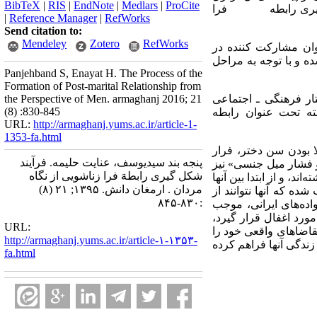
BibTeX
|
RIS
|
EndNote
|
Medlars
|
ProCite
 شکل‌گیری رابطه فرا
|
Reference Manager
|
RefWorks
Send citation to:
Mendeley
Zotero
RefWorks
ه عنوان مشارکت کننده در
ه و با توجه به مراحل
Panjehband S, Enayat H. The Process of the
Formation of Post-marital Relationship from
، ساختار فرهنگی ـ اجتماعی
the Perspective of Men. armaghanj 2016; 21
(8) :830-845
ان و معیارهای نادرست انتخاب همسر بودند و 1 مقوله هسته تحت عنوان رابطه
URL:
http://armaghanj.yums.ac.ir/article-1-
1353-fa.html
ا بودن سن دختر، فرار
پنجه بند سیدیوسف، عنایت حلیمه. فرآیند
و فشار میل جنسی» نیز
شکل گیری رابطهَ فرا زناشویی از نگاه
ته
اند، و از ابتدا بین آنها
مردان . ارمغان دانش. ۱۳۹۵; ۲۱ (۸)
ه که آنها نتوانند از
:۸۳۰-۸۴۵
اده‌های ایرانی، موجب
ورد اغفال قرار گیرد،
URL:
 تقاضاهای واقعی خود را
http://armaghanj.yums.ac.ir/article-۱-۱۳۵۳-
ندگی آنها فراهم کرده
fa.html