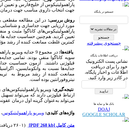
پاراهمولیتیکوس از خلیج‌فارس و تعیین ار
جهت انتخاب داروی مناسب جهت درمان ا
جستجو در پایگاه
روش بررسی:
مورد ارزیابی جهت جداسازی و شناسایی فن
تعیین گردید. هم‌چنین حساسیت جدایه های و
کمترین غلطت ممانعت کننده از رشد مؤثر
جستجوی پیشرفته
یافته‌ها:
دریافت اطلاعات پایگاه
سویه کاناگوا منفی بودند. تمامی جدایه‌
نشانی پست الکترونیک
قیلوژنی داشتند. آزمون حساسیت جدایه‌ها
خود را برای دریافت
جدایه‌ها نسبت به وانکومایسین، اگزاس
اطلاعات و اخبار پایگاه،
ممانعت کننده از رشد مربوط به تریمی
در کادر زیر وارد کنید.
نیتروفورانتین بوده است.
نتیجه‌گیری:
ویبریو پاراهمولیتیکوس‌های بی
ارتباط فیلوژنی دارند که می‌تواند تسهیل ک
می‌تواند به‌عنوان گزینه اول درمان عفو
بانک ها و نمایه ها
DOAJ
واژه‌های کلیدی:
ویبریو پاراهمولیتیکوس
،
GOOGLE SCHOLAR
متن کامل
[PDF 268 kb]
(۲۶۰۱ دریافت)