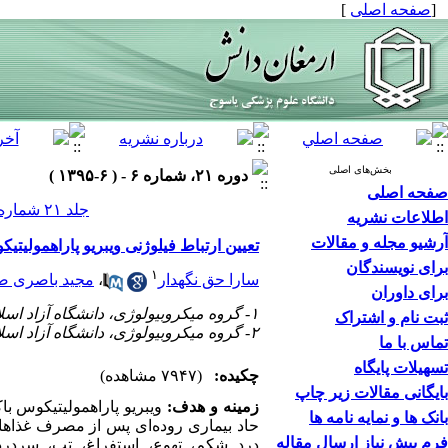
[
صفحه اصلی
]
بخش‌های اصلی
دوره ۲۱، شماره ۶ - ( ۶-۱۳۹۵ )
صفحه اصلی
جلد ۲۱ شماره ۶ صفحات ۶۱۶-۶۰۵
اطلاعات نشریه
آرشیو مجله و مقالات
تعیین ارتباط فیلوژنی ویبریو پاراهمولیتی
برای نویسندگان
۱
سارا حق نگهدار
،
مجید باصری ص
برای داوران
۱- گروه میکروبیولوژی، دانشگاه آزاد اسلامی، واحد شیراز، شیراز، ایران،
ثبت نام و اشتراک
۲- گروه میکروبیولوژی، دانشگاه آزاد اسلامی، واحد کازرون، کازرون، ایران
تماس با ما
تسهیلات پایگاه
چکیده:
(۷۹۴۷ مشاهده)
بایگانی مقالات زیر چاپ
زمینه و هدف:
ویبریو پاراهمولیتیکوس ب
بانک ها و نمایه نامه ها
حاد بیماری روده‌ای پس از مصرف غذاهای 
فرم پیش نیاز ارسال مقاله
درد شکم، تهوع، استفراغ، تب، سردرد