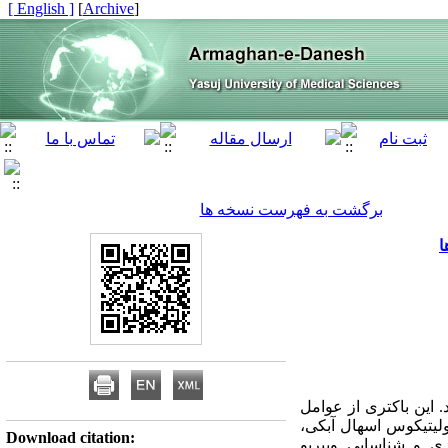
[ English ]
]
Archive
[
برگشت به فهرست نسخه ها
ا
این باکتری از عوامل
ولیتیکوس اسهال آبکی،
Download citation:
ی و شناسایی ویبریو