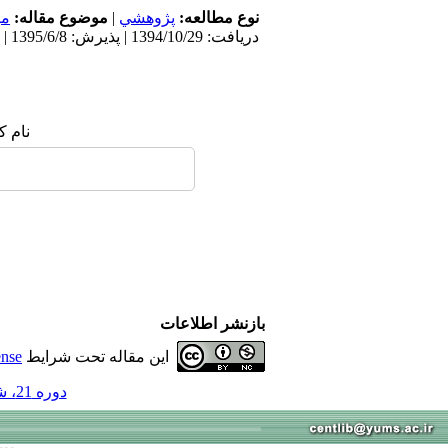
نوع مطالعه:
پژوهشي
|
موضوع مقاله:
می
دریافت: 1394/10/29 | پذیرش: 1395/6/8 | انتشار: 1395/6/13
نام ک
بازنشر اطلاعات
این مقاله تحت شرایط
ense
دوره 21، شماره 6 - ( 6-1395 )