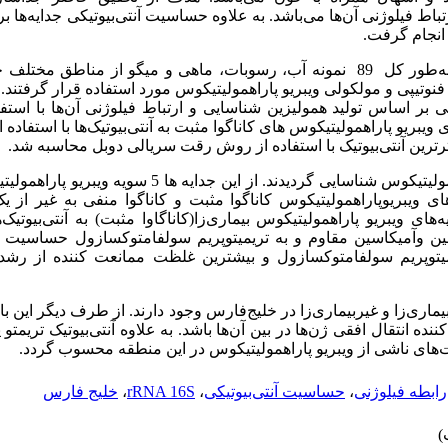
تباط فیلوژنی آن‌ها می‌باشد. به علاوه حساسیت آنتی‌بیوتیکی جدایه‌ها 
نجام گرفت.
در این مطالعه مقطعی به‌طور کل 89 نمونه آب، رسوبات، ماهی و میگو از مناط
وتیپی و مولکولی ویبریو پاراهمولیتیکوس مورد استفاده قرار گرفتند. 
یبریو پاراهمولیتیکوس های کاناگوا مثبت به آنتی‌بیوتیک‌ها با استفاده
ترین آنتی‌بیوتیک با استفاده از روش رقت سریالی دوبل محاسبه شد.
های ویبریوپاراهمولیتیکوس کاناگوا مثبت و کاناگوا منفی به ‌غیر از 
ی ویبریو پاراهمولیتیکوس بیماری‌زا(کاناگاوا مثبت) به آنتی‌بیوتیک‌
یلین وآمیکاسین مقاوم و به تریمیتوپریم سولفامتوکسازول حساسیت 
توپریم سولفامتوکسازول و بیشترین غلظت ممانعت کننده از رشد م
ماری‌زا و غیربیماری‌زا در خلیج‌فارس وجود دارند. از طرف دیگر این باکتر
ننده انتقال افقی ژن‌ها در بین آن‌ها باشد. به علاوه آنتی‌بیوتیک تریم
نت‌های ناشی از ویبریو پاراهمولیتیکوس در این منطقه محسوب گردد.
رابطه فیلوژنی
،
حساسیت آنتی‌بیوتیکی
،
rRNA 16S
،
خلیج فارس