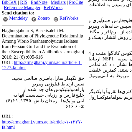
BibTeX
|
RIS
|
EndNote
|
Medlars
|
ProCite
برای رسیدن به اطلاعات
|
Reference Manager
|
RefWorks
Send citation to:
Mendeley
Zotero
RefWorks
ق مختلف خلیج‌فارس جمع‌آوری و
سپس جدایه‌های ویبریو
Haghnegahdar S, Baserisalehi M.
پاراهمولیتیکوس‌های کاناگوا مثبت و منفی بر اساس تولید همولیزین شناسایی و ارتباط فیلوژنی آن‌ها با استفاده از نرم‌افزار مگا6
Determination of Phylogenetic Relationship
 از روش انتشار دیسک و
Among Vibrio Parahaemolyticus Isolates
from Persian Gulf and the Evaluation of
their Susceptibility to Antibiotics. armaghanj
در مجموع 9 جدایه ویبریو پاراهمولیتیکوس شناسایی گردیدند. از این جدایه ها 5 سویه ویبریو پاراهمولیتیکوس کاناگوا مثبت و 4
2016; 21 (6) :605-616
یک سویه
NSP1
ارتباط
URL:
http://armaghanj.yums.ac.ir/article-1-
ها نشان داد که تمامی
1227-fa.html
داشتند. کمترین غلظت
ربوط به آنتی‌بیوتیک
حق نگهدار سارا، باصری صالحی مجید.
تعیین ارتباط فیلوژنی ویبریو
پاراهمولیتیکوس های جدا شده از
ی‌ها تقریباً با یکدیگر
خلیج‌فارس و ارزیابی حساسیت آنها به
تو پریم سولفامتوکسازول
آنتی‌بیوتیک‌ها. ارمغان دانش. ۱۳۹۵; ۲۱ (۶)
:۶۰۵-۶۱۶
URL:
http://armaghanj.yums.ac.ir/article-۱-۱۲۲۷-
fa.html