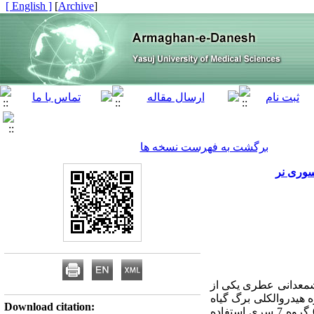
[ English ]
]
Archive
[
برگشت به فهرست نسخه ها
 شمعدانی عطری یکی از
 هیدروالکلی برگ گیاه
Download citation:
شمعدانی عطری در موش سوری نر می‌باشد. روش کار: در این مطالعه تجربی از 42 سرموش سوری نر در 6 گروه 7 سری استفاده