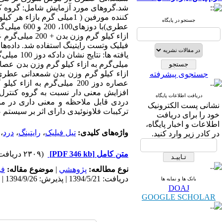
کننده مورفین ( 1میلی گرم
جستجو در پایگاه
ازاء کیلو گرم 
جستجوی پیشرفته
عصاره دوز 200 میلی‌گرم ب
دریافت اطلاعات پایگاه
دردی قابل ملاحظه و معنی داری در مو
نشانی پست الکترونیک
ترکیبات فلاونوئیدی دارای اثر بر سیستم 
خود را برای دریافت
اطلاعات و اخبار پایگاه،
واژه‌های کلیدی:
تیل فیلیک
،
رایتینگ
،
درد
،
در کادر زیر وارد کنید.
متن کامل
[PDF 346 kb]
(۲۳۰۹ دریافت)
نوع مطالعه:
پژوهشي
|
موضوع مقاله:
فی
دریافت: 1394/5/21 | پذیرش: 1394/9/26 | انتشار: 1394/11/3
بانک ها و نمایه ها
DOAJ
GOOGLE SCHOLAR