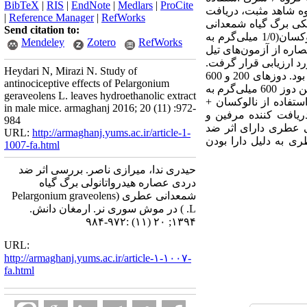
BibTeX
|
RIS
|
EndNote
|
Medlars
|
ProCite
25/0 میلی لیتر، داخل صفاقی)، گروه شاهد مثبت، دریافت
|
Reference Manager
|
RefWorks
رولیکی برگ گیاه شمعدانی
Send citation to:
عطری)با دوز‌های100، 200 و 600 میلی‌گرم به ازاء کیلو گرم وزن بدن، داخل صفاقی) و گروه تیمار شده با نالوکسان(1/0 میلی‌گرم به
Mendeley
Zotero
RefWorks
دردی عصاره از آزمون‌های تیل
ینگ استفاده شد. داده‌های حاصله با استفاده از روش آماری ANOVA و تست تعقیبی Tukey مورد ارزیابی قرار گرفت.
Heydari N, Mirazi N. Study of
یافته ها: نتایج نشان دادکه دوز 100 میلی‌گرم به ازاء کیلو گرم وزن بدن عصاره فاقد اثر معنی دار در کاهش درد بود. دوزهای 200 و 600
antinociceptive effects of Pelargonium
میلی‌گرم به ازاء کیلو گرم وزن بدن عصاره سبب کاهش معنی‌دار درد در مقایسه با گروه کنترل گردیدند. همچنین دوز 600 میلی‌گرم به
geraveolens L. leaves hydroethanolic extract
زن بدن شمعدانی عطری بیشترین اثرضددردی را در مقایسه با مورفین نشان دادp<0.001)). استفاده از نالوکسان +
in male mice. armaghanj 2016; 20 (11) :972-
ه دریافت کننده مرفین و
984
اره‌ی برگ گیاه شمعدانی عطری دارای اثر ضد
URL:
http://armaghanj.yums.ac.ir/article-1-
ی به دلیل دارا بودن
1007-fa.html
حیدری ندا، میرازی ناصر. بررسی اثر ضد
دردی عصاره هیدرواتانولی برگ گیاه
شمعدانی عطری (Pelargonium graveolens
L. ) در موش سوری نر. ارمغان دانش.
۱۳۹۴; ۲۰ (۱۱) :۹۷۲-۹۸۴
URL:
http://armaghanj.yums.ac.ir/article-۱-۱۰۰۷-
fa.html