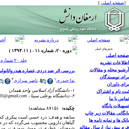
[
صفحه اصلی
]
بخش‌های اصلی
دوره ۲۰، شماره ۱۱ - ( ۱۱-۱۳۹۴ )
صفحه اصلی
جلد ۲۰ شماره ۱۱ صفحات ۹۸۴-۹۷۲
اطلاعات نشریه
آرشیو مجله و مقالات
بررسی اثر ضد دردی عصاره هیدرواتانولی برگ گیاه شمعدانی عطری 
برای نویسندگان
۲
۱
ندا حیدری
،
ناصر میرازی
برای داوران
۱- دانشگاه آزاد اسلامی واحد همدان
ثبت نام و اشتراک
۲- ددانشگاه بوعلی سینا ،
205@gmail.com
تماس با ما
تسهیلات پایگاه
چکیده:
(۸۷۱۵ مشاهده)
بایگانی مقالات زیر چاپ
سابقه و هدف: درد حسی است پیکری که در
بانک ها و نمایه نامه ها
گیاهان دارویی محسوب می‌گردد که در طب
فرم پیش نیاز ارسال مقاله